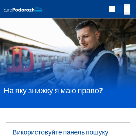
На яку знижку я маю право?
Використовуйте панель пошуку