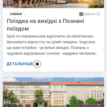
2026-07-27
НОВИНИ
Поїздка на вихідні з Познані
поїздом
Щоб по-справжньому відпочити, не обов'язково
бронювати відпустку на цілий тиждень. Іноді все,
що вам потрібно - це вільні вихідні. Познань є
чудовою відправною точкою - завдяки численним
залізничним сполученням легко дістатися до
ДЕТАЛЬНІШЕ
жвавих міст, зелених околиць та чарівних місць
навіть за межами Польщі. Ніяких заторів, ніякого
стресу і багато свободи. Дізнайтеся, які напрямки з
Познані варто відвідати і куди варто заскочити
хоча б на два дні.