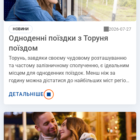
2026-07-27
НОВИНИ
Одноденні поїздки з Торуня
поїздом
Торунь, завдяки своєму чудовому розташуванню
та частому залізничному сполученню, є ідеальним
місцем для одноденних поїздок. Менш ніж за
годину можна дістатися до найбільших міст регіону
або менших містечок і сіл, які вражають своєю
ДЕТАЛЬНІШЕ
цікавою архітектурою, природою або просто
унікальною атмосферою. Шукаєте ідею для
швидкої подорожі містом? Ось найкращі напрямки
для залізничних одноденних поїздок з Торуня -
ідеальні для вихідних, спонтанної подорожі з
друзями або тихого відпочинку в сільській