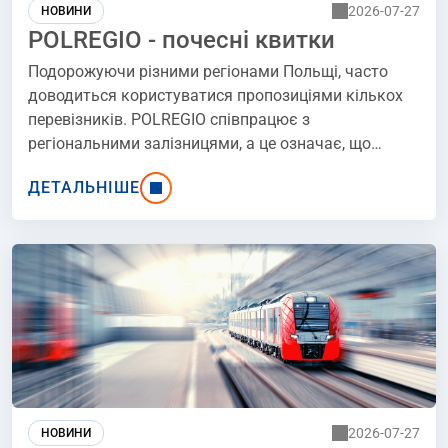
2026-07-27
НОВИНИ
POLREGIO - почесні квитки
Подорожуючи різними регіонами Польщі, часто
доводиться користуватися пропозиціями кількох
перевізників. POLREGIO співпрацює з
регіональними залізницями, а це означає, що
частину вашої подорожі можна здійснити без
ДЕТАЛЬНІШЕ
купівлі іншого квитка. Це значне полегшення,
особливо коли ви плануєте поїздку, комбінуючи
сполучення різних перевізників, або потрапили в
надзвичайну ситуацію, наприклад, запізнення,
скасування поїзда або втрату стикувального
поїзда.
2026-07-27
НОВИНИ