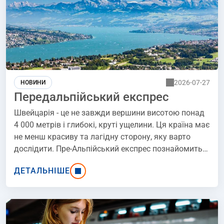
2026-07-27
НОВИНИ
Передальпійський експрес
Швейцарія - це не завжди вершини висотою понад
4 000 метрів і глибокі, круті ущелини. Ця країна має
не менш красиву та лагідну сторону, яку варто
дослідити. Пре-Альпійський експрес познайомить
пасажирів зі Швейцарією пологих пагорбів,
ДЕТАЛЬНІШЕ
мальовничих сіл і дозріваючих фруктових садів,
що розкинулися перед горами. Звідси і походить
його назва - Пре-Альпійський експрес....