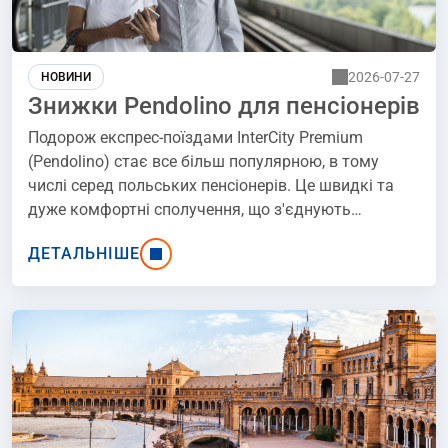
2026-07-27
НОВИНИ
Знижки Pendolino для пенсіонерів
Подорож експрес-поїздами InterCity Premium
(Pendolino) стає все більш популярною, в тому
числі серед польських пенсіонерів. Це швидкі та
дуже комфортні сполучення, що з'єднують
найбільші міста країни, які цінуються, перш за все,
ДЕТАЛЬНІШЕ
за зручність та економію часу. Однак, багато
людей похилого віку все ще цікавляться, чи діють
знижки для пенсіонерів на поїзди Pendolino. У цій
статті ми розглянемо знижки, доступні для цієї
вікової групи, а також дамо вам поради про те, як і
де найзручніше бронювати поїздки. Якщо вас
зацікавила тема "Pendolino - знижки для
пенсіонерів", будь ласка, читайте далі!