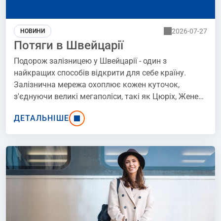
2026-07-27
НОВИНИ
Потяги в Швейцарії
Подорож залізницею у Швейцарії - один з
найкращих способів відкрити для себе країну.
Залізнична мережа охоплює кожен куточок,
з'єднуючи великі мегаполіси, такі як Цюріх, Женева
та Базель, з мальовничими селами в Альпах. У
ДЕТАЛЬНІШЕ
Швейцарії залізниця - це більше, ніж просто
транспорт, це символ якості, надійності та гармонії
з природою. Потяги доїжджають туди, куди часто
не можуть доїхати автомобілі, а краєвиди за
вікном вважаються одними з найкрасивіших у
світі. Відкрийте для себе швейцарські залізниці!