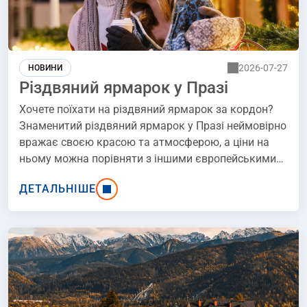
місцевості.
2026-07-27
НОВИНИ
Різдвяний ярмарок у Празі
Хочете поїхати на різдвяний ярмарок за кордон?
Знаменитий різдвяний ярмарок у Празі неймовірно
вражає своєю красою та атмосферою, а ціни на
ньому можна порівняти з іншими європейськими
ринками. Різдвяний ярмарок у Празі
ДЕТАЛЬНІШЕ
розпочинається 29 листопада і триватиме до 6
січня 2026 року, а різдвяні ятки та атракціони ви
знайдете на Староміській площі. Це подія, яка
приваблює тисячі відвідувачів з усього світу,
пропонуючи незабутні враження, чарівну
атмосферу і можливість дізнатися більше про
різдвяні традиції країни.