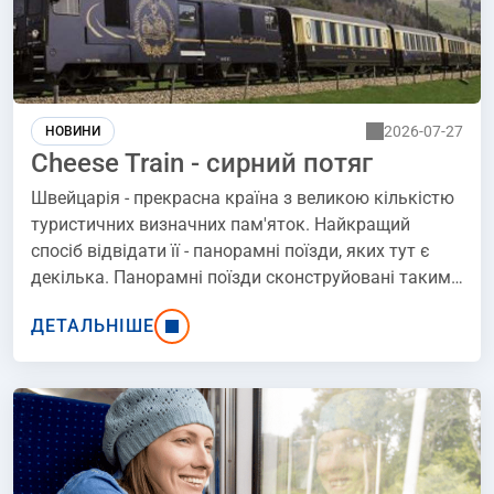
2026-07-27
НОВИНИ
Cheese Train - сирний потяг
Швейцарія - прекрасна країна з великою кількістю
туристичних визначних пам'яток. Найкращий
спосіб відвідати її - панорамні поїзди, яких тут є
декілька. Панорамні поїзди сконструйовані таким
чином, щоб ви могли з комфортом спостерігати за
ДЕТАЛЬНІШЕ
мінливими пейзажами за вікном. Подорож цими
поїздами надзвичайно різноманітна і може стати
справді чудовою пригодою....