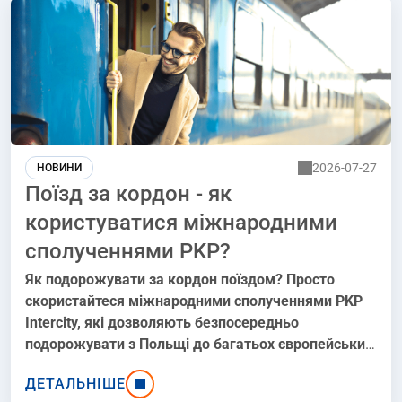
Вроцлава!
2026-07-27
НОВИНИ
Поїзд за кордон - як
користуватися міжнародними
сполученнями PKP?
Як подорожувати за кордон поїздом? Просто
скористайтеся міжнародними сполученнями PKP
Intercity, які дозволяють безпосередньо
подорожувати з Польщі до багатьох європейських
столиць - Берліна, Відня, Праги, Будапешта чи
ДЕТАЛЬНІШЕ
Вільнюса. У розкладі 2025/2026 року перевізник