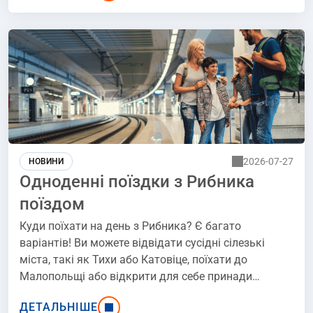
перевіряти розклади, купувати квитки та
планувати проживання, щоб отримати максимум
користі від 2-3 днів, проведених поза Краковом.
2026-07-27
НОВИНИ
Одноденні поїздки з Рибника
поїздом
Куди поїхати на день з Рибника? Є багато
варіантів! Ви можете відвідати сусідні сілезькі
міста, такі як Тихи або Катовіце, поїхати до
Малопольщі або відкрити для себе принади
Нижньої Сілезії. Крім того, до багатьох цікавих
ДЕТАЛЬНІШЕ
місць можна комфортно дістатися потягом.