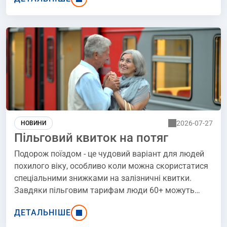
ландшафтів Розточчя та сімейних тематичних
парків. Давайте дізнаємось, коли припадають
зимові канікули в Люблінському воєводстві у 2026
році та що варто побачити в регіоні. Пропонуємо
короткий огляд атракцій для дітей та дорослих!.
2026-07-27
НОВИНИ
Пільговий квиток на потяг
Подорож поїздом - це чудовий варіант для людей
похилого віку, особливо коли можна скористатися
спеціальними знижками на залізничні квитки.
Завдяки пільговим тарифам люди 60+ можуть
подорожувати Польщею дешевше. Які знижки
ДЕТАЛЬНІШЕ
доступні для людей похилого віку? Які правила їх
надання та де найзручніше купувати квиток? Ця