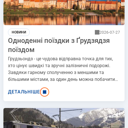
2026-07-27
НОВИНИ
Одноденні поїздки з Ґрудзядзя
поїздом
Грудзьондз - це чудова відправна точка для тих,
хто цінує швидкі та зручні залізничні подорожі.
Завдяки гарному сполученню з меншими та
більшими містами, за один день можна побачити
історичні міста, мальовничі містечка або
ДЕТАЛЬНІШЕ
привіслянську сільську місцевість і. повернутися
додому без необхідності ночівлі! Пропонуємо вам
практичний маршрут одноденних поїздок з
Ґрудзядзя, включаючи популярні сполучення та
приблизний час у дорозі.