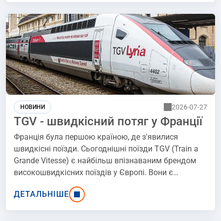
стаття відповість на всі ваші запитання. Купуйте
свій пенсіонерський квиток PKP разом з нами!
2026-07-27
НОВИНИ
TGV - швидкісний потяг у Франції
Франція була першою країною, де з'явилися
швидкісні поїзди. Сьогоднішні поїзди TGV (Train a
Grande Vitesse) є найбільш впізнаваним брендом
високошвидкісних поїздів у Європі. Вони є
символом сучасності, швидкості, комфорту та
ДЕТАЛЬНІШЕ
цивілізаційного успіху. Мережа TGV у Франції
налічує близько 2 000 кілометрів
високошвидкісних залізничних ліній. Поїзд TGV 3