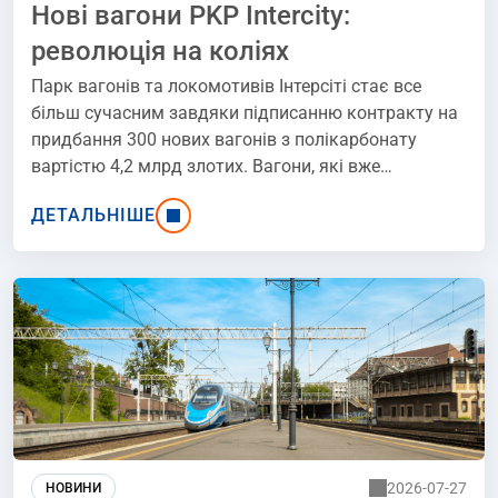
Нові вагони PKP Intercity:
революція на коліях
Парк вагонів та локомотивів Інтерсіті стає все
більш сучасним завдяки підписанню контракту на
придбання 300 нових вагонів з полікарбонату
вартістю 4,2 млрд злотих. Вагони, які вже
використовуються, також модернізуються в
ДЕТАЛЬНІШЕ
рамках оновлення рухомого складу. У 2025 році
перевізник планує ввести в експлуатацію близько
120 модернізованих вагонів. Ці величезні інвестиції
означають, що польська залізниця переживає
справжню революцію, яка забезпечить більший
комфорт для пасажирів.
2026-07-27
НОВИНИ