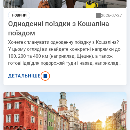
2026-07-27
НОВИНИ
Одноденні поїздки з Кошаліна
поїздом
Хочете спланувати одноденну поїздку з Кошаліна?
У цьому огляді ви знайдете конкретні напрямки до
100, 200 та 400 км (наприклад, Щецин), а також
готові ідеї для подорожей туди і назад, наприклад,
через Гдиню до Гданська. Надихайтеся нашими
ДЕТАЛЬНІШЕ
пропозиціями!.