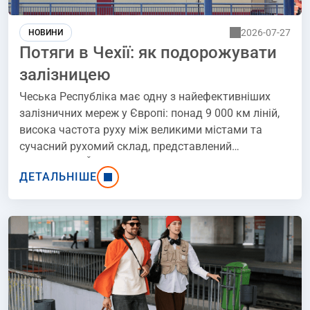
2026-07-27
НОВИНИ
Потяги в Чехії: як подорожувати
залізницею
Чеська Республіка має одну з найефективніших
залізничних мереж у Європі: понад 9 000 км ліній,
висока частота руху між великими містами та
сучасний рухомий склад, представлений
компаніями České dráhy, RegioJet та Leo Express,
ДЕТАЛЬНІШЕ
роблять подорожі потягами надзвичайно
комфортними. До 2025 року система ETCS, що
підвищує безпеку та пунктуальність, вже буде
впроваджена на ключових ділянках, а нові
електропоїзди RegioPanter домінуватимуть на
регіональних маршрутах. У статті пояснюється, як
працюють чеські залізниці.