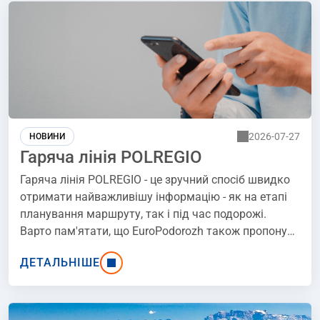
квітня 2007 року побив рекорд швидкості,
досягнувши 574,8 км/год на новій лінії TGV Est з
Парижа до Страсбурга.
2026-07-27
НОВИНИ
Гаряча лінія POLREGIO
Гаряча лінія POLREGIO - це зручний спосіб швидко
отримати найважливішу інформацію - як на етапі
планування маршруту, так і під час подорожі.
Варто пам'ятати, що EuroPodorozh також пропонує
підтримку для своїх користувачів, щоб ви могли
ДЕТАЛЬНІШЕ
легко отримати необхідну інформацію.