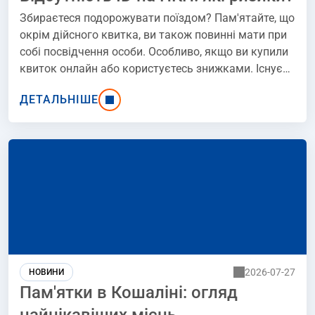
Збираєтеся подорожувати поїздом? Пам'ятайте, що
окрім дійсного квитка, ви також повинні мати при
собі посвідчення особи. Особливо, якщо ви купили
квиток онлайн або користуєтесь знижками. Існує
ризик, що відсутність посвідчення особи буде
ДЕТАЛЬНІШЕ
розцінена PKP як підстава для відмови у прийнятті
вашого квитка. Про наслідки та можливі рішення
для забудькуватих мандрівників ви можете
прочитати в наступній статті.
2026-07-27
НОВИНИ
Пам'ятки в Кошаліні: огляд