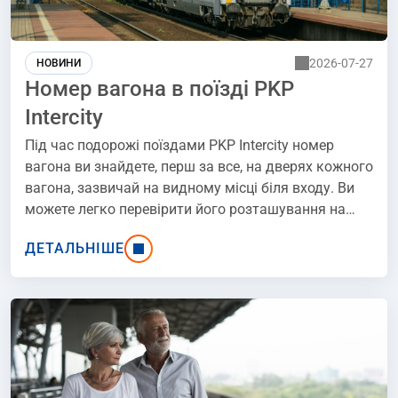
2026-07-27
НОВИНИ
Номер вагона в поїзді PKP
Intercity
Під час подорожі поїздами PKP Intercity номер
вагона ви знайдете, перш за все, на дверях кожного
вагона, зазвичай на видному місці біля входу. Ви
можете легко перевірити його розташування на
інформаційних табло, встановлених на платформі,
ДЕТАЛЬНІШЕ
або почути в голосових оголошеннях перед
відправленням поїзда. Ось кілька практичних
способів, які допоможуть вам легко знайти номер
свого вагона і безперешкодно сісти в поїзд.