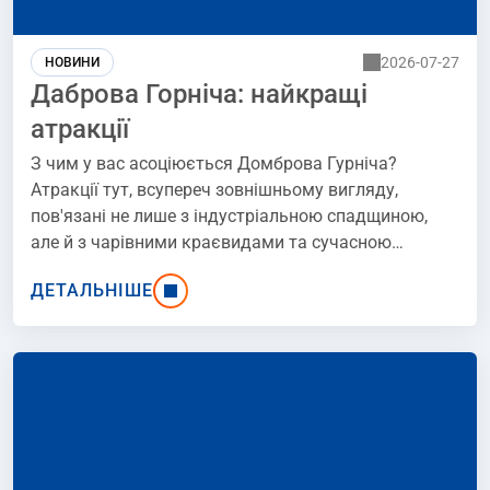
2026-07-27
НОВИНИ
Даброва Горніча: найкращі
атракції
З чим у вас асоціюється Домброва Гурніча?
Атракції тут, всупереч зовнішньому вигляду,
пов'язані не лише з індустріальною спадщиною,
але й з чарівними краєвидами та сучасною
інфраструктурою. Розташоване в самому центрі
ДЕТАЛЬНІШЕ
Домбровської улоговини, місто пропонує багато
цікавого як для любителів історії, так і для
любителів активного відпочинку. Список того, що
можна побачити тут під час одноденної поїздки або
більш тривалого перебування, можна знайти
нижче. Бажаємо приємного відпочинку!