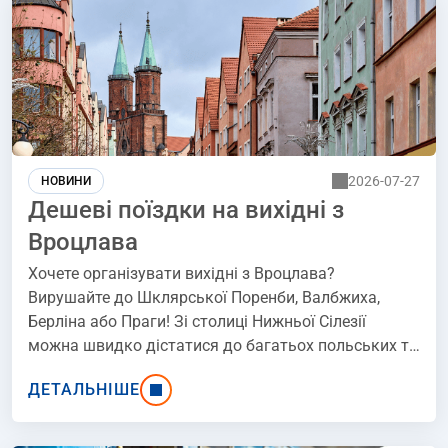
2026-07-27
НОВИНИ
Дешеві поїздки на вихідні з
Вроцлава
Хочете організувати вихідні з Вроцлава?
Вирушайте до Шклярської Поренби, Валбжиха,
Берліна або Праги! Зі столиці Нижньої Сілезії
можна швидко дістатися до багатьох польських та
закордонних регіонів, а також це ідеальна
ДЕТАЛЬНІШЕ
відправна точка, якщо ви плануєте подорожувати
поїздом. Читайте далі та перегляньте наш повний
список пропозицій для цікавих поїздок на вихідні з