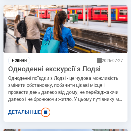
відправна точка для подорожі в гори. Дізнайтеся,
як спланувати одноденну поїздку залізницею та
максимально використати свій час за допомогою
EuroPodorozh.
2026-07-27
НОВИНИ
Одноденні екскурсії з Лодзі
Одноденні поїздки з Лодзі - це чудова можливість
змінити обстановку, побачити цікаві місця і
провести день далеко від дому, не переїжджаючи
далеко і не бронюючи житло. У цьому путівнику ми
зібрали пункти призначення в регіоні (наприклад,
ДЕТАЛЬНІШЕ
Томашув Мазовецький), а також за його межами
(наприклад, Вроцлав). Якими поїздами PKP можна
дістатися до місця призначення?