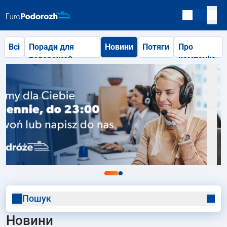
Всі
Поради для
Новини
Потяги
Про
подорожей
компанію
Пошук
Новини