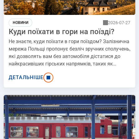
2026-07-27
НОВИНИ
Куди поїхати в гори на поїзді?
Не знаєте, куди поїхати в гори поїздом? Залізнична
мережа Польщі пропонує безліч зручних сполучень,
які дозволять вам без автомобіля дістатися до
найкрасивіших гірських напрямків, таких як
Закопане, Вісла або Шклярська Поренба. Подорож
ДЕТАЛЬНІШЕ
поїздом до Татр, Бескидів чи Карконошів є
чудовою альтернативою автомобілю - жодних
заторів, жодних проблем з паркуванням та
можливість милуватися краєвидами по дорозі.
Перегляньте найкращі напрямки і переконайтеся
самі, що подорож поїздом у гори - це комфортний,
дешевий та екологічний спосіб вирушити у гірську
пригоду.