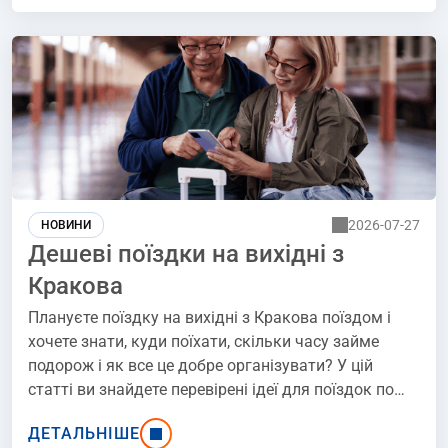
пропонує аж 57 пар міжнародних поїздів.
Дізнайтеся, як скористатися перевагами
міжнародних сполучень PKP та насолоджуватися
поїздкою за кордон.
2026-07-27
НОВИНИ
Дешеві поїздки на вихідні з
Кракова
Плануєте поїздку на вихідні з Кракова поїздом і
хочете знати, куди поїхати, скільки часу займе
подорож і як все це добре організувати? У цій
статті ви знайдете перевірені ідеї для поїздок по
Польщі та за кордон - від Гдині та Познані до
ДЕТАЛЬНІШЕ
Будапешту. Ми також підкажемо, де краще