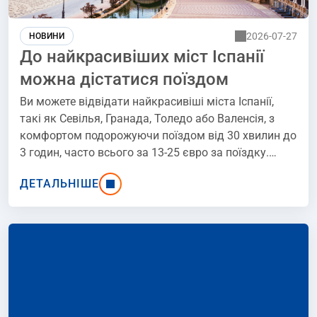
2026-07-27
НОВИНИ
До найкрасивіших міст Іспанії
можна дістатися поїздом
Ви можете відвідати найкрасивіші міста Іспанії,
такі як Севілья, Гранада, Толедо або Валенсія, з
комфортом подорожуючи поїздом від 30 хвилин до
3 годин, часто всього за 13-25 євро за поїздку.
Іспанська залізниця AVE з'єднує основні регіони
ДЕТАЛЬНІШЕ
країни безпосередньо з центрами міст, тому ви
уникнете аеропортів, заторів та довгих пересадок.
У цій статті ми покажемо вам конкретні маршрути,
час у дорозі, ціни на квитки та найкращі міста, до
яких можна дістатися залізницею за одну поїздку в
обидва кінці в Іспанії.