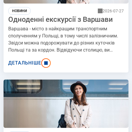
2026-07-27
НОВИНИ
Одноденні екскурсії з Варшави
Варшава - місто з найкращим транспортним
сполученням у Польщі, в тому числі залізничним.
Звідси можна подорожувати до різних куточків
Польщі та за кордон. Відвідуючи столицю, ви
можете спланувати одноденні поїздки на поїзді з
ДЕТАЛЬНІШЕ
Варшави до місць, які просто варто побачити,
ідеально підходять для дорослих, людей похилого
віку та дітей.