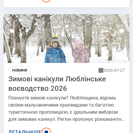
Читайте далі - наступні натхнення для одноденних
поїздок з Рибника напевно заохотять вас
відправитися в більш ніж одну подорож!
2026-07-27
НОВИНИ
Зимові канікули Люблінське
воєводство 2026
Плануєте зимові канікули? Люблінщина, відома
своїми мальовничими краєвидами та багатою
туристичною пропозицією, є ідеальним вибором
для зимових канікул. Регіон пропонує різноманітні
атракції, від історичних міст до чарівних
ДЕТАЛЬНІШЕ