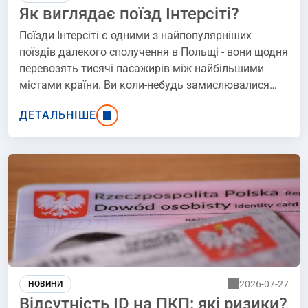
Як виглядає поїзд Інтерсіті?
Поїзди Інтерсіті є одними з найпопулярніших
поїздів далекого сполучення в Польщі - вони щодня
перевозять тисячі пасажирів між найбільшими
містами країни. Ви коли-небудь замислювалися
над тим, як виглядає поїзд Інтерсіті та чим він
ДЕТАЛЬНІШЕ
відрізняється від інших поїздів, що курсують
польськими коліями? Давайте дізнаємось ці
подробиці.
2026-07-27
НОВИНИ
Відсутність ID на ПКП: які ризики?