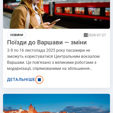
2026-07-27
НОВИНИ
Поїзди до Варшави — зміни
З 8 по 16 листопада 2025 року пасажири не
зможуть користуватися Центральним вокзалом
Варшави. Це пов'язано з великими роботами з
модернізації, спрямованими на збільшення
пропускної спроможності вокзалу. Серед іншого,
ДЕТАЛЬНІШЕ
інвестиції включатимуть реконструкцію стрілочних
переводів та модернізацію пристроїв управління
залізничним рухом, що дозволить поїздам
курсувати більш ефективно. Дізнайтеся, які
труднощі чекають на пасажирів у ці дні.