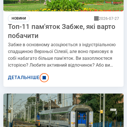
2026-07-27
НОВИНИ
Топ-11 пам'яток Забже, які варто
побачити
Забже в основному асоціюється з індустріальною
спадщиною Верхньої Сілезії, але воно приховує в
собі набагато більше пам'яток. Ви захоплюєтеся
історією? Любите активний відпочинок? Або ви
шукаєте цікаві атракції для всієї родини? Це місто
ДЕТАЛЬНІШЕ
вас точно не розчарує. Приготуйтеся до
незабутньої подорожі - ось цікаві місця в Забже.