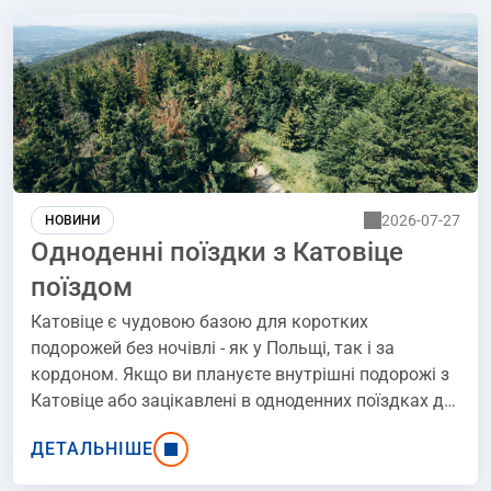
2026-07-27
НОВИНИ
Одноденні поїздки з Катовіце
поїздом
Катовіце є чудовою базою для коротких
подорожей без ночівлі - як у Польщі, так і за
кордоном. Якщо ви плануєте внутрішні подорожі з
Катовіце або зацікавлені в одноденних поїздках до
Праги з Катовіце чи одноденних поїздках до
ДЕТАЛЬНІШЕ
Берліна з Катовіце, поїздка поїздом може бути
найзручнішим рішенням. Це також ідеальна