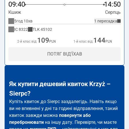
09:40
14:50
Кшиж
Серпць
5год 10хв
1 пересадка
IC
8322
TLK
45102
109
144
2-й клас від:
PLN
1-й клас від:
PLN
ПОТЯГ ВІД'ЇХАВ
Як купити дешевий квиток Krzyż –
Sierpc?
Купіть квиток до Sierpc заздалегідь. Навіть якщо
ви не впевнені у дні та годині відправлення, такий
квиток завжди можна
повернути або
перебронювати
на іншу дату. Перевірте, чи маєте