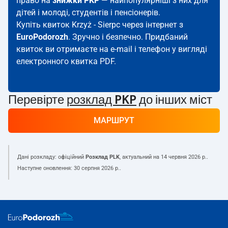
право на
знижки PKP
— найпопулярніші з них для
дітей і молоді, студентів і пенсіонерів.
Купіть квиток Krzyż - Sierpc через інтернет з
EuroPodorozh
. Зручно і безпечно. Придбаний
квиток ви отримаєте на e-mail і телефон у вигляді
електронного квитка PDF.
Перевірте
розклад PKP
до інших міст
МАРШРУТ
Дані розкладу: офіційний
Розклад PLK
, актуальний на
14 червня 2026 р.
.
Наступне оновлення:
30 серпня 2026 р.
.