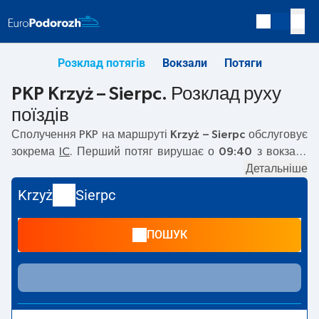
Розклад потягів
Вокзали
Потяги
PKP Krzyż – Sierpc. Розклад руху
поїздів
Сполучення PKP на маршруті
Krzyż – Sierpc
обслуговує
зокрема
IC
. Перший потяг вирушає о
09:40
з вокзалу
PKP Krzyż. Останній потяг до Sierpc вирушає о 09:40.
Детальніше
Наразі на маршруті
Krzyż
–
Sierpc
не курсують інші
Krzyż
Sierpc
потяги перевізника PKP Intercity. Потяг завершує
маршрут на станції Sierpc.
ПОШУК