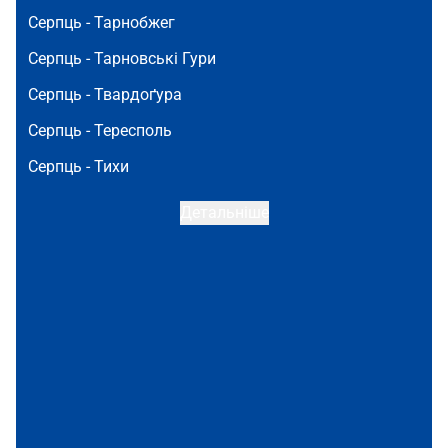
Серпць -
Тарнобжег
Серпць -
Тарновські Гури
Серпць -
Твардоґура
Серпць -
Тересполь
Серпць -
Тихи
Детальніше