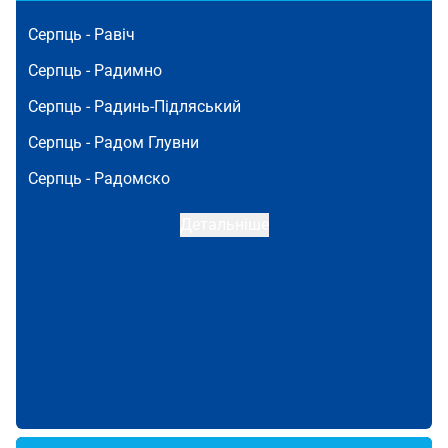
Серпць -
Равіч
Серпць -
Радимно
Серпць -
Радинь-Підляський
Серпць -
Радом Глувни
Серпць -
Радомско
Детальніше