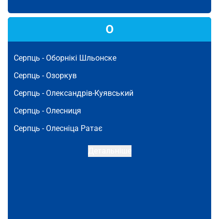
О
Серпць -
Оборнікі Шльонске
Серпць -
Озоркув
Серпць -
Олександрів-Куявський
Серпць -
Олесниця
Серпць -
Олесніца Ратає
Детальніше