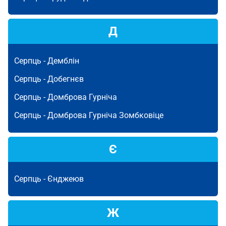
Д
Серпць -
Демблін
Серпць -
Добегнєв
Серпць -
Домброва Гурніча
Серпць -
Домброва Гурніча Зомбковіце
Є
Серпць -
Єнджеюв
Ж