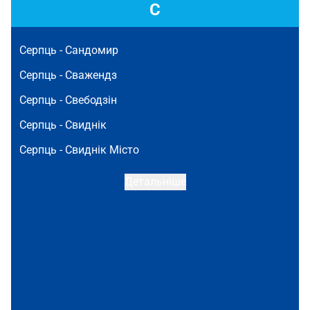
С
Серпць -
Сандомир
Серпць -
Сважендз
Серпць -
Свебодзін
Серпць -
Свиднік
Серпць -
Свиднік Місто
Детальніше