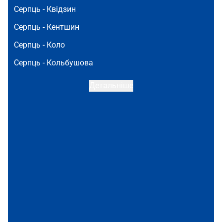
Серпць -
Квідзин
Серпць -
Кентшин
Серпць -
Коло
Серпць -
Кольбушова
Детальніше