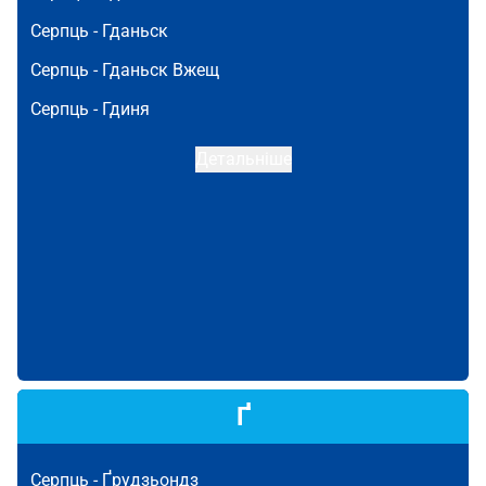
Серпць -
Гданьск
Серпць -
Гданьск Вжещ
Серпць -
Гдиня
Детальніше
Ґ
Серпць -
Ґрудзьондз