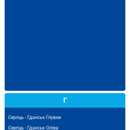
Г
Серпць -
Гданськ Глувни
Серпць -
Гданськ Оліва