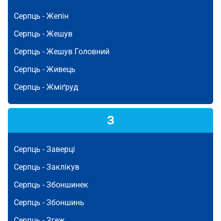
Серпць -
Жепін
Серпць -
Жешув
Серпць -
Жешув Головний
Серпць -
Живець
Серпць -
Жміґруд
З
Серпць -
Заверці
Серпць -
Заклікув
Серпць -
Збоншинек
Серпць -
Збоншинь
Серпць -
Згеж