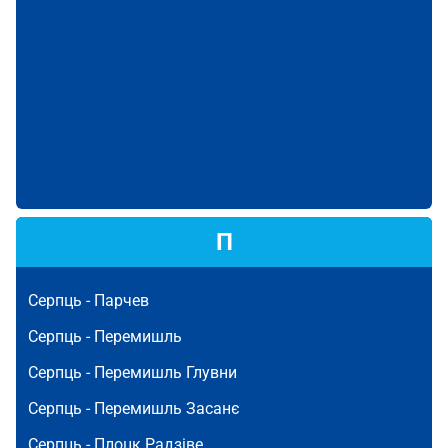
П
Серпць -
Парчев
Серпць -
Перемишль
Серпць -
Перемишль Глувни
Серпць -
Перемишль Засанє
Серпць -
Плоцк Радзіве