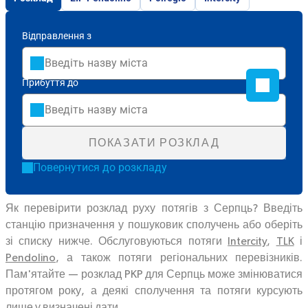
Відправлення з
Прибуття до
ПОКАЗАТИ РОЗКЛАД
Повернутися до розкладу
Як перевірити розклад руху потягів з Серпць? Введіть
станцію призначення у пошуковик сполучень або оберіть
зі списку нижче. Обслуговуються потяги
Intercity
,
TLK
і
Pendolino
, а також потяги регіональних перевізників.
Пам'ятайте — розклад PKP для Серпць може змінюватися
протягом року, а деякі сполучення та потяги курсують
лише у визначені дати.