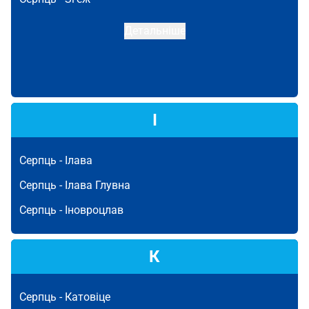
Детальніше
І
Серпць -
Ілава
Серпць -
Ілава Глувна
Серпць -
Іновроцлав
К
Серпць -
Катовіце