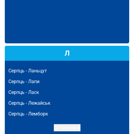
Л
Серпць -
Ланьцут
Серпць -
Лапи
Серпць -
Ласк
Серпць -
Лежайськ
Серпць -
Лемборк
Детальніше