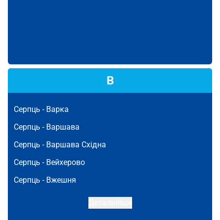
В
Серпць -
Варка
Серпць -
Варшава
Серпць -
Варшава Східна
Серпць -
Вейхерово
Серпць -
Вжешня
Детальніше