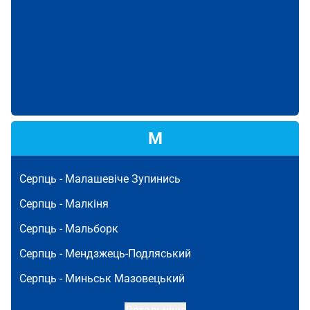
М
Серпць -
Малашевіче Зупинись
Серпць -
Малкіня
Серпць -
Мальборк
Серпць -
Мендзжець-Подляський
Серпць -
Миньськ Мазовецький