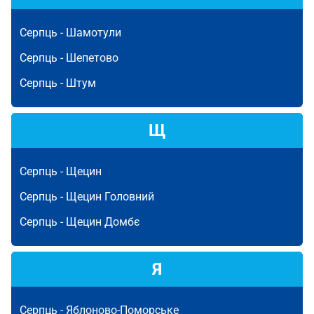
Серпць -
Шамотули
Серпць -
Шепетово
Серпць -
Штум
Щ
Серпць -
Щецин
Серпць -
Щецин Головний
Серпць -
Щецин Домбє
Я
Серпць -
Яблоново-Поморське