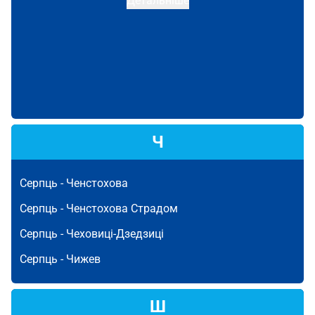
Детальніше
Ч
Серпць -
Ченстохова
Серпць -
Ченстохова Страдом
Серпць -
Чеховиці-Дзедзиці
Серпць -
Чижев
Ш