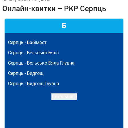
Онлайн-квитки – PKP Серпць
Б
Серпць -
Бабімост
Серпць -
Бельсько Бяла
Серпць -
Бельсько Бяла Глувна
Серпць -
Бидгощ
Серпць -
Бидгощ Глувна
Детальніше