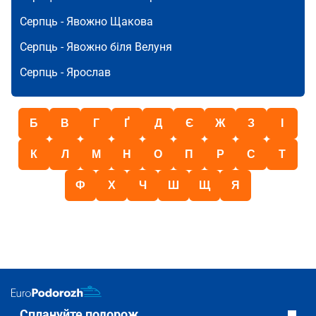
Серпць -
Явожно Щакова
Серпць -
Явожно біля Велуня
Серпць -
Ярослав
Б
В
Г
Ґ
Д
Є
Ж
З
І
К
Л
М
Н
О
П
Р
С
Т
Ф
Х
Ч
Ш
Щ
Я
Сплануйте подорож