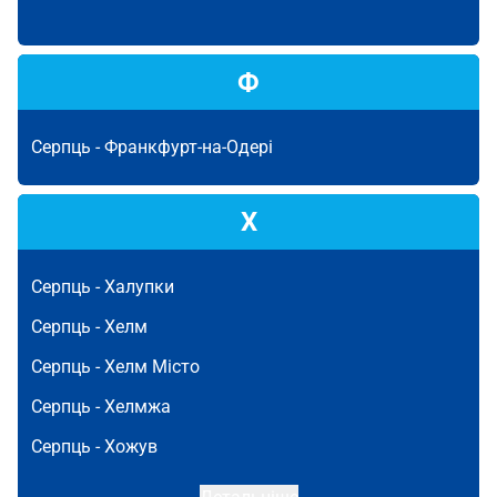
Ф
Серпць -
Франкфурт-на-Одері
Х
Серпць -
Халупки
Серпць -
Хелм
Серпць -
Хелм Місто
Серпць -
Хелмжа
Серпць -
Хожув