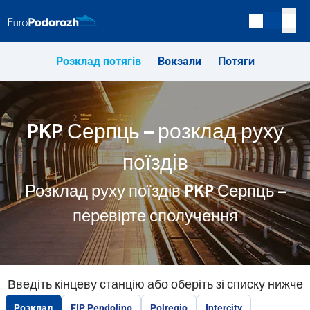
Розклад потягів
Вокзали
Потяги
PKP Серпць – розклад руху
поїздів
Розклад руху поїздів PKP Серпць –
перевірте сполучення
Введіть кінцеву станцію або оберіть зі списку нижче
Розклад
EIP Pendolino
Polregio
Intercity