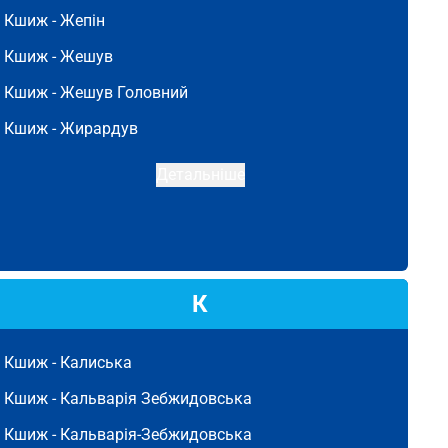
Кшиж -
Жепін
Кшиж -
Жешув
Кшиж -
Жешув Головний
Кшиж -
Жирардув
Детальніше
К
Кшиж -
Калиська
Кшиж -
Кальварія Зебжидовська
Кшиж -
Кальварія-Зебжидовська