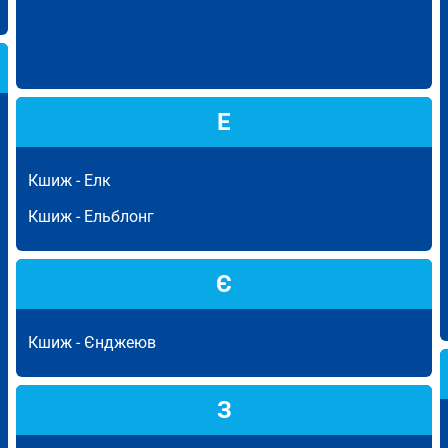
Е
Кшиж -
Елк
Кшиж -
Ельблонг
Є
Кшиж -
Єнджеюв
З