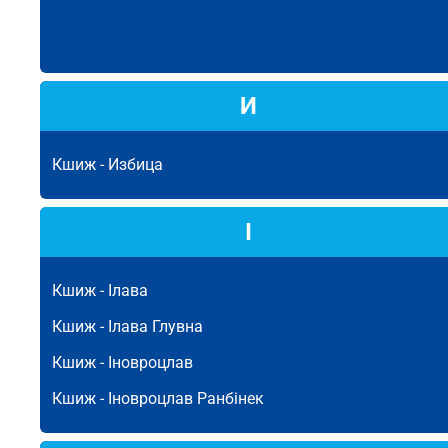
И
Кшиж -
Избица
І
Кшиж -
Ілава
Кшиж -
Ілава Глувна
Кшиж -
Іновроцлав
Кшиж -
Іновроцлав Ранбінек