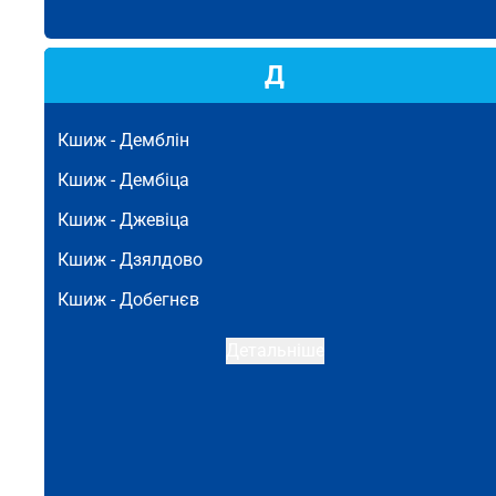
Д
Кшиж -
Демблін
Кшиж -
Дембіца
Кшиж -
Джевіца
Кшиж -
Дзялдово
Кшиж -
Добегнєв
Детальніше