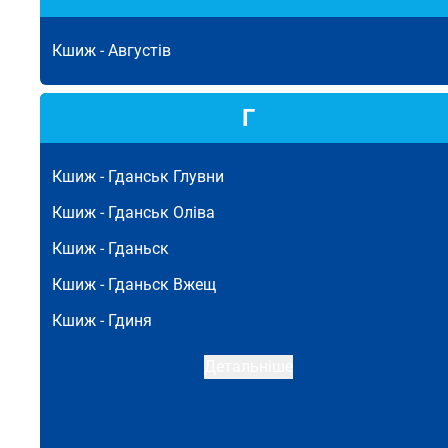
Кшиж -
Августів
Г
Кшиж -
Гданськ Глувни
Кшиж -
Гданськ Оліва
Кшиж -
Гданьск
Кшиж -
Гданьск Вжещ
Кшиж -
Гдиня
Детальніше