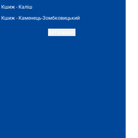
Кшиж -
Каліш
Кшиж -
Каменець-Зомбковицький
Детальніше