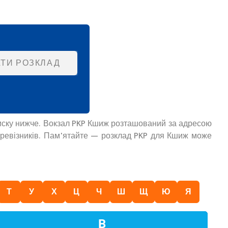
ТИ РОЗКЛАД
списку нижче. Вокзал PKP Кшиж розташований за адресою
перевізників. Пам'ятайте — розклад PKP для Кшиж може
Т
У
Х
Ц
Ч
Ш
Щ
Ю
Я
В