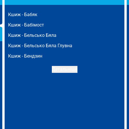
Кшиж -
Бабяк
Кшиж -
Бабімост
Кшиж -
Бельсько Бяла
Кшиж -
Бельсько Бяла Глувна
Кшиж -
Бендзин
Детальніше