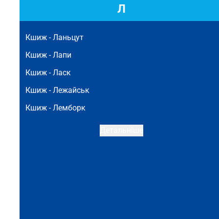
Л
Кшиж -
Ланьцут
Кшиж -
Лапи
Кшиж -
Ласк
Кшиж -
Лежайськ
Кшиж -
Лемборк
Детальніше