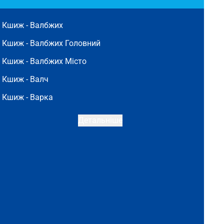
Кшиж -
Валбжих
Кшиж -
Валбжих Головний
Кшиж -
Валбжих Місто
Кшиж -
Валч
Кшиж -
Варка
Детальніше