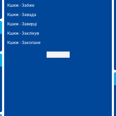
Кшиж -
Забже
Кшиж -
Завада
Кшиж -
Заверці
Кшиж -
Заклікув
Кшиж -
Закопане
Детальніше