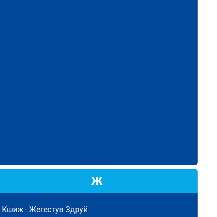
Ж
Кшиж -
Жегестув Здруй