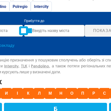
lino
Polregio
Intercity
Прибуття до
ПОКАЗА
озкладу
танцію призначення у пошуковик сполучень або оберіть зі 
яги
Intercity
,
TLK
і
Pendolino
, а також потяги регіональних 
и курсують лише у визначені дати.
ж
И
І
К
Л
М
Н
О
П
Р
С
Б