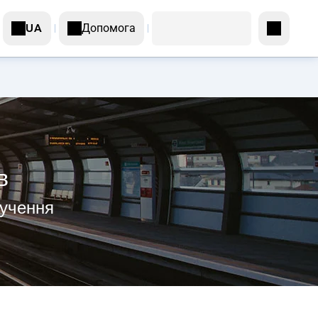
Допомога
UA
в
лучення