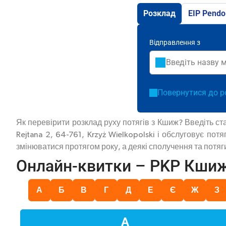
Розклад
EIP Pendo
Відправлення з
Повернутися до р
Як перевірити розклад руху потягів з Кшиж? Введіть с
Rejtana 2, 64-761, Krzyż Wielkopolski і обслуговує пот
змінюватися протягом року, а деякі сполучення та потяг
Онлайн-квитки – PKP Кши
А
Б
В
Г
Д
Е
Є
Ж
З
А