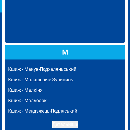
М
Кшиж -
Макув-Подхаляньський
Кшиж -
Малашевіче Зупинись
Кшиж -
Малкіня
Кшиж -
Мальборк
Кшиж -
Мендзжець-Подляський
Детальніше