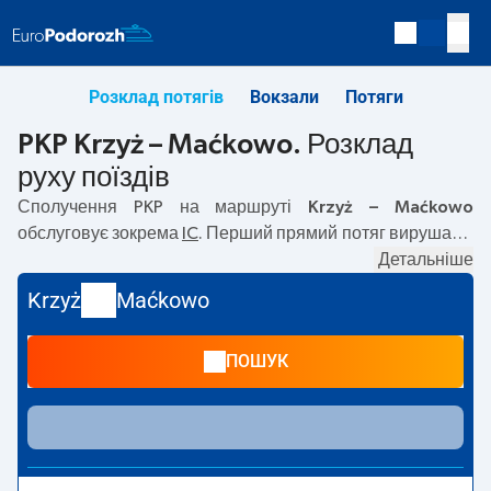
Розклад потягів
Вокзали
Потяги
PKP Krzyż – Maćkowo. Розклад
руху поїздів
Сполучення PKP на маршруті
Krzyż – Maćkowo
обслуговує зокрема
IC
. Перший прямий потяг вирушає о
10:38
з вокзалу PKP Krzyż. Останній потяг до Maćkowo
Детальніше
вирушає о 10:38. Найшвидший маршрут пропонує потяг
Krzyż
Maćkowo
без пересадок
WIGRY
. Подорож цим потягом триває
09:16
. Наразі на маршруті
Krzyż
–
Maćkowo
не курсують
ПОШУК
інші потяги перевізника PKP Intercity. Потяг завершує
маршрут на станції Maćkowo.