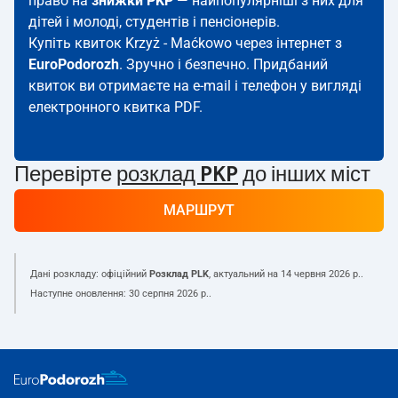
право на
знижки PKP
— найпопулярніші з них для
дітей і молоді, студентів і пенсіонерів.
Купіть квиток Krzyż - Maćkowo через інтернет з
EuroPodorozh
. Зручно і безпечно. Придбаний
квиток ви отримаєте на e-mail і телефон у вигляді
електронного квитка PDF.
Перевірте
розклад PKP
до інших міст
МАРШРУТ
Дані розкладу: офіційний
Розклад PLK
, актуальний на
14 червня 2026 р.
.
Наступне оновлення:
30 серпня 2026 р.
.