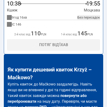
10:38
19:55
Кшиж
Моцкава
9год 16хв
Без пересадок
IC
146
110
145
2-й клас від:
PLN
1-й клас від:
PLN
ПОТЯГ ВІД'ЇХАВ
Як купити дешевий квиток Krzyż –
Maćkowo?
Купіть квиток до Maćkowo заздалегідь. Навіть
якщо ви не впевнені у дні та годині відправлення,
такий квиток завжди можна
повернути або
перебронювати
на іншу дату. Перевірте, чи маєте