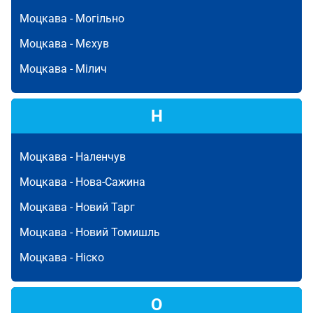
Моцкава -
Могільно
Моцкава -
Мєхув
Моцкава -
Мілич
Н
Моцкава -
Наленчув
Моцкава -
Нова-Сажина
Моцкава -
Новий Тарг
Моцкава -
Новий Томишль
Моцкава -
Ніско
О