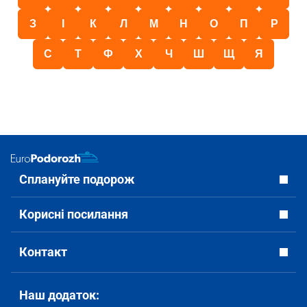
З
І
К
Л
М
Н
О
П
Р
С
Т
Ф
Х
Ч
Ш
Щ
Я
Сплануйте подорож
Корисні посилання
Контакт
Наш додаток: