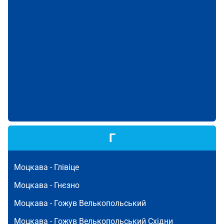
Г
Моцкава -
Глівіце
Моцкава -
Гнєзно
Моцкава -
Гожув Велькопольський
Моцкава -
Гожув Велькопольський Східни