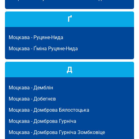
Ґ
Моцкава -
Руцяне-Нида
Моцкава -
Ґміна Руцяне-Нида
Д
Моцкава -
Демблін
Моцкава -
Добегнєв
Моцкава -
Домброва Бялостоцька
Моцкава -
Домброва Гурніча
Моцкава -
Домброва Гурніча Зомбковіце