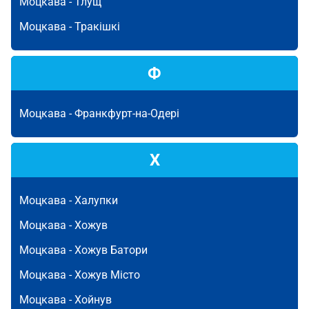
Моцкава -
Тлущ
Моцкава -
Тракішкі
Ф
Моцкава -
Франкфурт-на-Одері
Х
Моцкава -
Халупки
Моцкава -
Хожув
Моцкава -
Хожув Батори
Моцкава -
Хожув Місто
Моцкава -
Хойнув