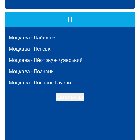
П
Моцкава -
Пабяніце
Моцкава -
Пенськ
Моцкава -
Пйотркув-Куявський
Моцкава -
Познань
Моцкава -
Познань Глувни
Детальніше