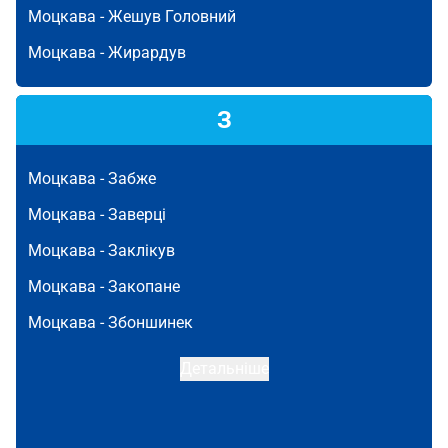
Моцкава -
Жешув Головний
Моцкава -
Жирардув
З
Моцкава -
Забже
Моцкава -
Заверці
Моцкава -
Заклікув
Моцкава -
Закопане
Моцкава -
Збоншинек
Детальніше