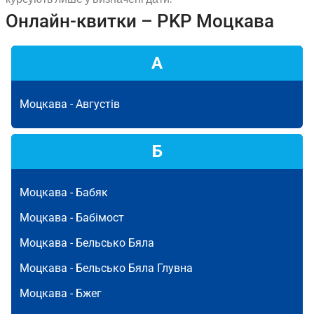
Онлайн-квитки – PKP Моцкава
А
Моцкава -
Августів
Б
Моцкава -
Бабяк
Моцкава -
Бабімост
Моцкава -
Бельсько Бяла
Моцкава -
Бельсько Бяла Глувна
Моцкава -
Бжег