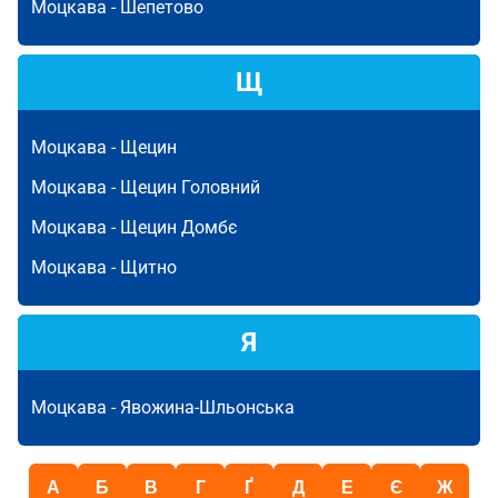
Моцкава -
Шепетово
Щ
Моцкава -
Щецин
Моцкава -
Щецин Головний
Моцкава -
Щецин Домбє
Моцкава -
Щитно
Я
Моцкава -
Явожина-Шльонська
А
Б
В
Г
Ґ
Д
Е
Є
Ж