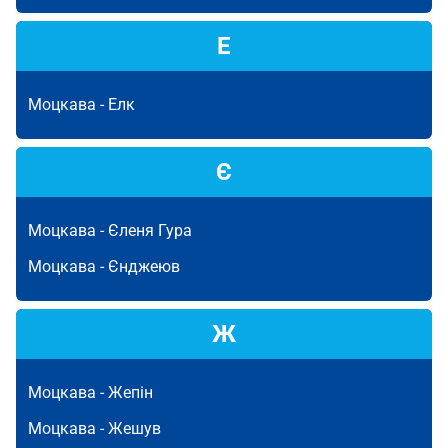
Е
Моцкава -
Елк
Є
Моцкава -
Єленя Гура
Моцкава -
Єнджеюв
Ж
Моцкава -
Жепін
Моцкава -
Жешув