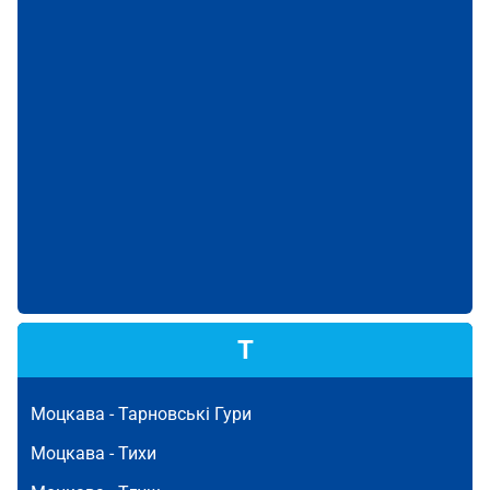
Т
Моцкава -
Тарновські Гури
Моцкава -
Тихи