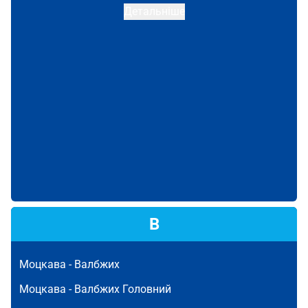
Детальніше
В
Моцкава -
Валбжих
Моцкава -
Валбжих Головний