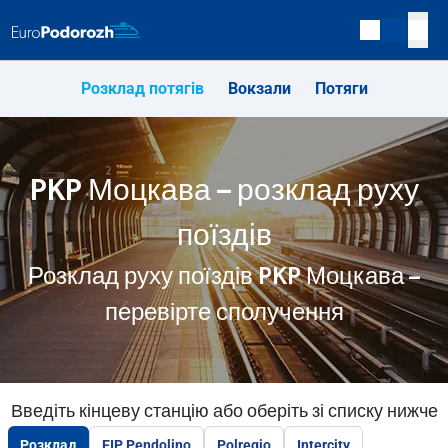
Розклад потягів
Вокзали
Потяги
PKP Моцкава – розклад руху
поїздів
Розклад руху поїздів PKP Моцкава –
перевірте сполучення
Введіть кінцеву станцію або оберіть зі списку нижче
Розклад
EIP Pendolino
Polregio
Intercity