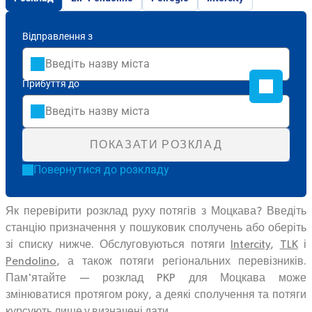
Відправлення з
Прибуття до
ПОКАЗАТИ РОЗКЛАД
Повернутися до розкладу
Як перевірити розклад руху потягів з Моцкава? Введіть
станцію призначення у пошуковик сполучень або оберіть
зі списку нижче. Обслуговуються потяги
Intercity
,
TLK
і
Pendolino
, а також потяги регіональних перевізників.
Пам'ятайте — розклад PKP для Моцкава може
змінюватися протягом року, а деякі сполучення та потяги
курсують лише у визначені дати.