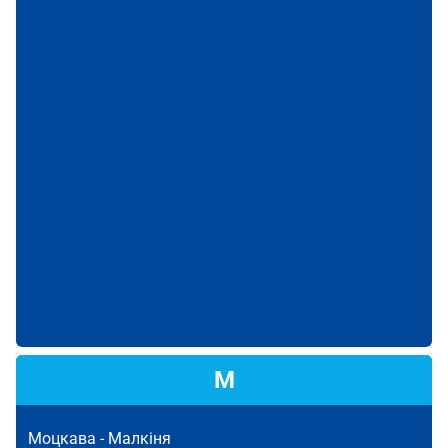
М
Моцкава -
Малкіня