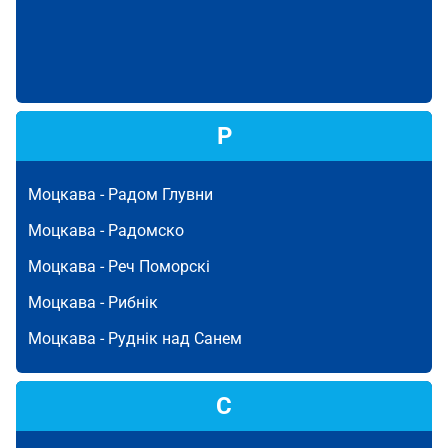
Р
Моцкава -
Радом Глувни
Моцкава -
Радомско
Моцкава -
Реч Поморскі
Моцкава -
Рибнік
Моцкава -
Руднік над Санем
С