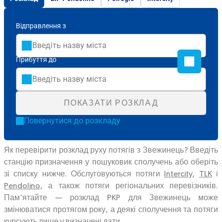
Відправлення з
Прибуття до
ПОКАЗАТИ РОЗКЛАД
Повернутися до розкладу
Як перевірити розклад руху потягів з Звежинець? Введіть
станцію призначення у пошуковик сполучень або оберіть
зі списку нижче. Обслуговуються потяги
Intercity
,
TLK
і
Pendolino
, а також потяги регіональних перевізників.
Пам'ятайте — розклад PKP для Звежинець може
змінюватися протягом року, а деякі сполучення та потяги
курсують лише у визначені дати.