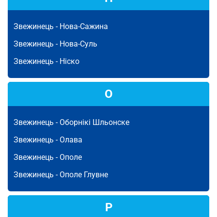
Звежинець -
Нова-Сажина
Звежинець -
Нова-Суль
Звежинець -
Ніско
О
Звежинець -
Оборнікі Шльонске
Звежинець -
Олава
Звежинець -
Ополе
Звежинець -
Ополе Глувне
Р