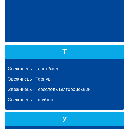
Т
Звежинець -
Тарнобжег
Звежинець -
Тарнув
Звежинець -
Тересполь Білгорайський
Звежинець -
Тшебіня
У