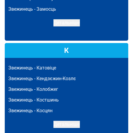
Звежинець -
Замосць
Детальніше
К
Звежинець -
Катовіце
Звежинець -
Кендзєжин-Козлє
Звежинець -
Колобжег
Звежинець -
Костшинь
Звежинець -
Косцян
Детальніше