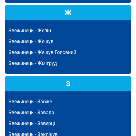
Ж
Звежинець -
Жепін
Звежинець -
Жешув
Звежинець -
Жешув Головний
Звежинець -
Жміґруд
З
Звежинець -
Забже
Звежинець -
Завада
Звежинець -
Заверці
Звежинець -
Заклікув