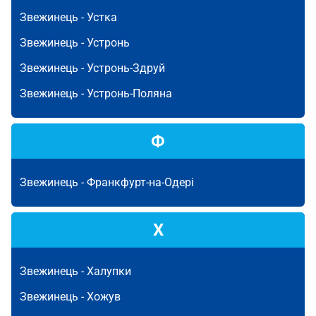
Звежинець -
Устка
Звежинець -
Устронь
Звежинець -
Устронь-Здруй
Звежинець -
Устронь-Поляна
Ф
Звежинець -
Франкфурт-на-Одері
Х
Звежинець -
Халупки
Звежинець -
Хожув