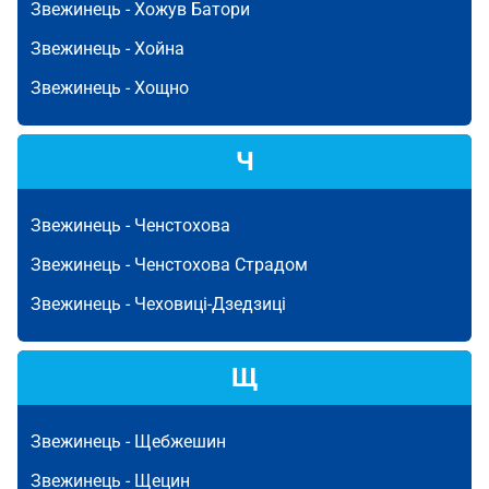
Звежинець -
Хожув Батори
Звежинець -
Хойна
Звежинець -
Хощно
Ч
Звежинець -
Ченстохова
Звежинець -
Ченстохова Страдом
Звежинець -
Чеховиці-Дзедзиці
Щ
Звежинець -
Щебжешин
Звежинець -
Щецин