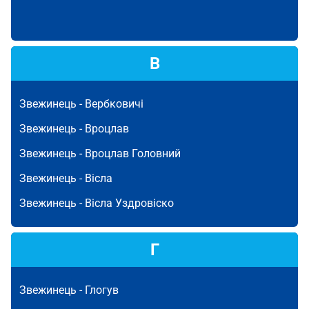
В
Звежинець -
Вербковичі
Звежинець -
Вроцлав
Звежинець -
Вроцлав Головний
Звежинець -
Вісла
Звежинець -
Вісла Уздровіско
Г
Звежинець -
Глогув