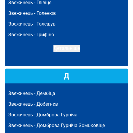
Звежинець -
Глівіце
Звежинець -
Голенюв
Звежинець -
Голешув
Звежинець -
Грифіно
Детальніше
Д
Звежинець -
Дембіца
Звежинець -
Добегнєв
Звежинець -
Домброва Гурніча
Звежинець -
Домброва Гурніча Зомбковіце