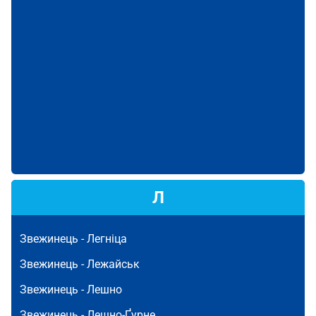
Л
Звежинець -
Легніца
Звежинець -
Лежайськ
Звежинець -
Лешно
Звежинець -
Лешно-Ґурне