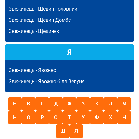
Звежинець -
Щецин Головний
Звежинець -
Щецин Домбє
Звежинець -
Щецинек
Я
Звежинець -
Явожно
Звежинець -
Явожно біля Велуня
Б
В
Г
Д
Ж
З
К
Л
М
Н
О
Р
С
Т
У
Ф
Х
Ч
Щ
Я