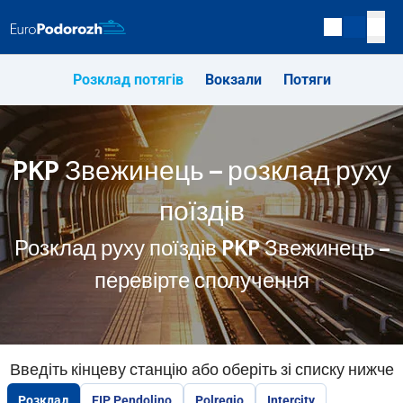
Розклад потягів
Вокзали
Потяги
PKP Звежинець – розклад руху
поїздів
Розклад руху поїздів PKP Звежинець –
перевірте сполучення
Введіть кінцеву станцію або оберіть зі списку нижче
Розклад
EIP Pendolino
Polregio
Intercity