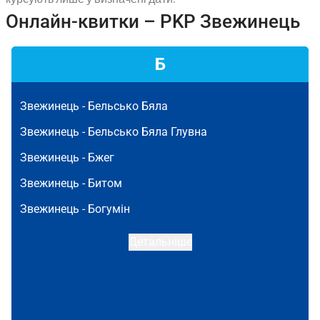
Онлайн-квитки – PKP Звежинець
Б
Звежинець -
Бельсько Бяла
Звежинець -
Бельсько Бяла Глувна
Звежинець -
Бжег
Звежинець -
Битом
Звежинець -
Богумін
Детальніше