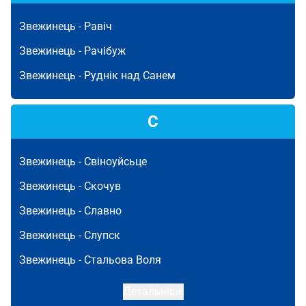
Звежинець -
Равіч
Звежинець -
Рачібуж
Звежинець -
Руднік над Санем
С
Звежинець -
Свіноуйсьце
Звежинець -
Скочув
Звежинець -
Славно
Звежинець -
Слупск
Звежинець -
Стальова Воля
Детальніше