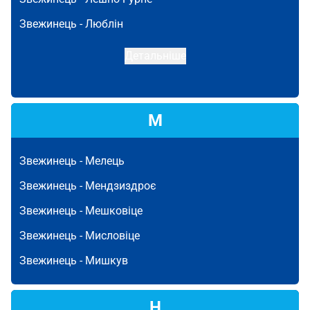
Звежинець -
Люблін
Детальніше
М
Звежинець -
Мелець
Звежинець -
Мендзиздроє
Звежинець -
Мешковіце
Звежинець -
Мисловіце
Звежинець -
Мишкув
Н