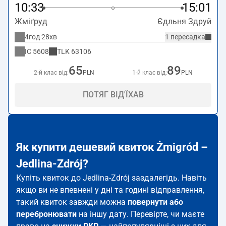
10:33
15:01
Жміґруд
Єдльня Здруй
4год 28хв
1 пересадка
IC
5608
TLK
63106
65
89
2-й клас від:
PLN
1-й клас від:
PLN
ПОТЯГ ВІД'ЇХАВ
Як купити дешевий квиток Żmigród –
Jedlina-Zdrój?
Купіть квиток до Jedlina-Zdrój заздалегідь. Навіть
якщо ви не впевнені у дні та годині відправлення,
такий квиток завжди можна
повернути або
перебронювати
на іншу дату. Перевірте, чи маєте