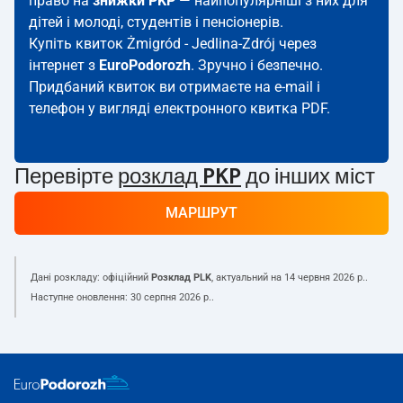
право на
знижки PKP
— найпопулярніші з них для
дітей і молоді, студентів і пенсіонерів.
Купіть квиток Żmigród - Jedlina-Zdrój через
інтернет з
EuroPodorozh
. Зручно і безпечно.
Придбаний квиток ви отримаєте на e-mail і
телефон у вигляді електронного квитка PDF.
Перевірте
розклад PKP
до інших міст
МАРШРУТ
Дані розкладу: офіційний
Розклад PLK
, актуальний на
14 червня 2026 р.
.
Наступне оновлення:
30 серпня 2026 р.
.