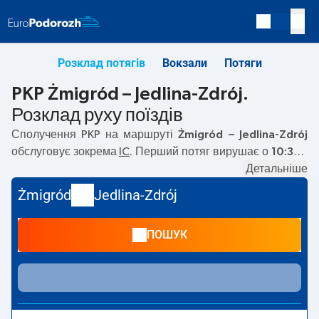
Розклад потягів
Вокзали
Потяги
PKP Żmigród – Jedlina-Zdrój.
Розклад руху поїздів
Сполучення PKP на маршруті
Żmigród – Jedlina-Zdrój
обслуговує зокрема
IC
. Перший потяг вирушає о
10:33
з
вокзалу PKP Żmigród. Останній потяг до Jedlina-Zdrój
Детальніше
вирушає о 10:33. Наразі на маршруті
Żmigród
–
Jedlina-
Żmigród
Jedlina-Zdrój
Zdrój
не курсують інші потяги перевізника PKP Intercity.
Потяг завершує маршрут на станції Jedlina-Zdrój.
ПОШУК