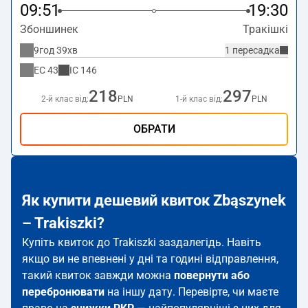
09:51
19:30
Збоншинек
Тракішкі
9год 39хв
1 пересадка
EC
43
IC
146
218
297
2-й клас від:
PLN
1-й клас від:
PLN
ОБРАТИ
Як купити дешевий квиток Zbąszynek
– Trakiszki?
Купіть квиток до Trakiszki заздалегідь. Навіть
якщо ви не впевнені у дні та годині відправлення,
такий квиток завжди можна
повернути або
перебронювати
на іншу дату. Перевірте, чи маєте