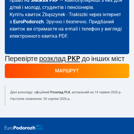
право на
знижки PKP
— найпопулярніші з них для
дітей і молоді, студентів і пенсіонерів.
Купіть квиток Zbąszynek - Trakiszki через інтернет
з
EuroPodorozh
. Зручно і безпечно. Придбаний
квиток ви отримаєте на e-mail і телефон у вигляді
електронного квитка PDF.
Перевірте
розклад PKP
до інших міст
МАРШРУТ
Дані розкладу: офіційний
Розклад PLK
, актуальний на
14 червня 2026 р.
.
Наступне оновлення:
30 серпня 2026 р.
.