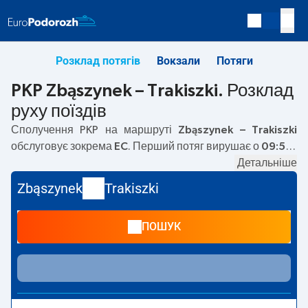
Розклад потягів
Вокзали
Потяги
PKP Zbąszynek – Trakiszki. Розклад
руху поїздів
Сполучення PKP на маршруті
Zbąszynek – Trakiszki
обслуговує зокрема
EC
. Перший потяг вирушає о
09:51
з
вокзалу PKP Zbąszynek. Останній потяг до Trakiszki
Детальніше
вирушає о 09:51. Наразі на маршруті
Zbąszynek
–
Zbąszynek
Trakiszki
Trakiszki
не курсують інші потяги перевізника PKP
Intercity. Потяг завершує маршрут на станції Trakiszki.
ПОШУК