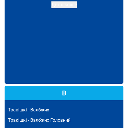
Детальніше
В
Тракішкі -
Валбжих
Тракішкі -
Валбжих Головний