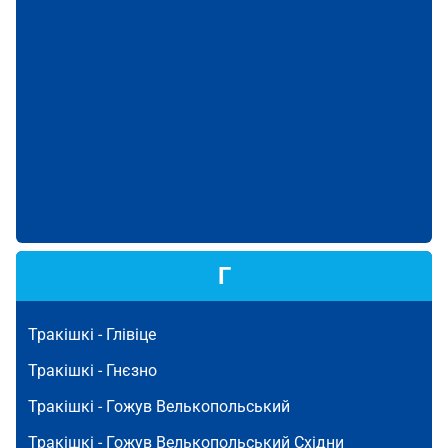
Г
Тракішкі -
Глівіце
Тракішкі -
Гнєзно
Тракішкі -
Гожув Велькопольський
Тракішкі -
Гожув Велькопольський Східни