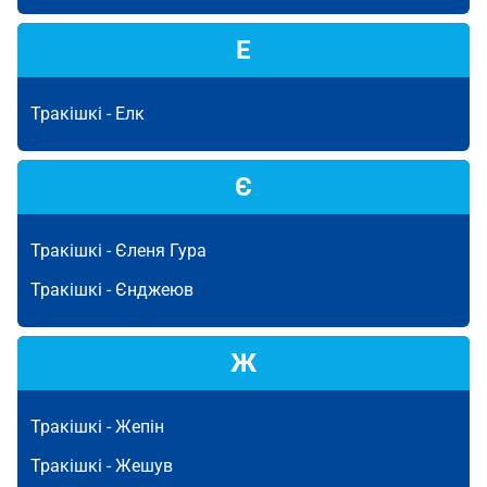
Е
Тракішкі -
Елк
Є
Тракішкі -
Єленя Гура
Тракішкі -
Єнджеюв
Ж
Тракішкі -
Жепін
Тракішкі -
Жешув