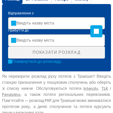
Відправлення з
Прибуття до
ПОКАЗАТИ РОЗКЛАД
Повернутися до розкладу
Як перевірити розклад руху потягів з Тракішкі? Введіть
станцію призначення у пошуковик сполучень або оберіть
зі списку нижче. Обслуговуються потяги
Intercity
,
TLK
і
Pendolino
, а також потяги регіональних перевізників.
Пам'ятайте — розклад PKP для Тракішкі може змінюватися
протягом року, а деякі сполучення та потяги курсують
лише у визначені дати.