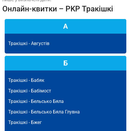
Онлайн-квитки – PKP Тракішкі
А
Тракішкі -
Августів
Б
Тракішкі -
Бабяк
Тракішкі -
Бабімост
Тракішкі -
Бельсько Бяла
Тракішкі -
Бельсько Бяла Глувна
Тракішкі -
Бжег