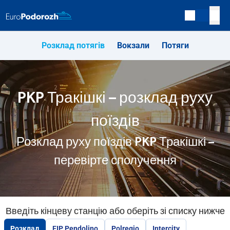
Розклад потягів
Вокзали
Потяги
PKP Тракішкі – розклад руху
поїздів
Розклад руху поїздів PKP Тракішкі –
перевірте сполучення
Введіть кінцеву станцію або оберіть зі списку нижче
Розклад
EIP Pendolino
Polregio
Intercity