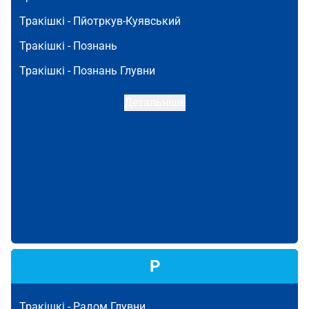
Тракішкі -
Пйотркув-Куявський
Тракішкі -
Познань
Тракішкі -
Познань Глувни
Детальніше
Р
Тракішкі -
Радом Глувни