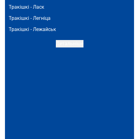
Тракішкі -
Ласк
Тракішкі -
Легніца
Тракішкі -
Лежайськ
Детальніше