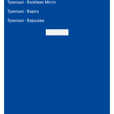
Тракішкі -
Валбжих Місто
Тракішкі -
Варка
Тракішкі -
Варшава
Детальніше