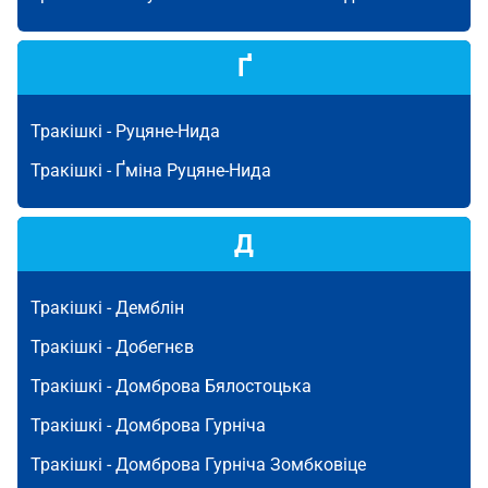
Ґ
Тракішкі -
Руцяне-Нида
Тракішкі -
Ґміна Руцяне-Нида
Д
Тракішкі -
Демблін
Тракішкі -
Добегнєв
Тракішкі -
Домброва Бялостоцька
Тракішкі -
Домброва Гурніча
Тракішкі -
Домброва Гурніча Зомбковіце