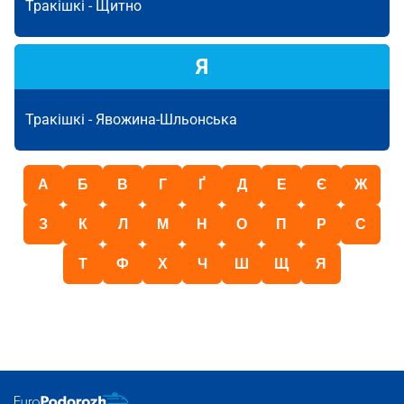
Тракішкі -
Щитно
Я
Тракішкі -
Явожина-Шльонська
А
Б
В
Г
Ґ
Д
Е
Є
Ж
З
К
Л
М
Н
О
П
Р
С
Т
Ф
Х
Ч
Ш
Щ
Я