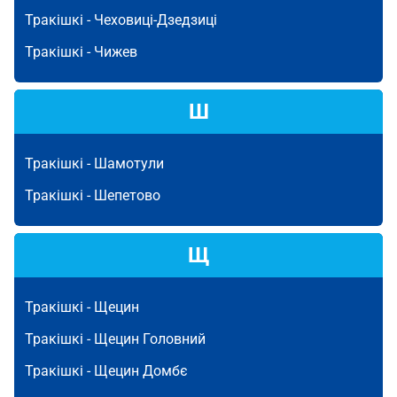
Тракішкі -
Чеховиці-Дзедзиці
Тракішкі -
Чижев
Ш
Тракішкі -
Шамотули
Тракішкі -
Шепетово
Щ
Тракішкі -
Щецин
Тракішкі -
Щецин Головний
Тракішкі -
Щецин Домбє