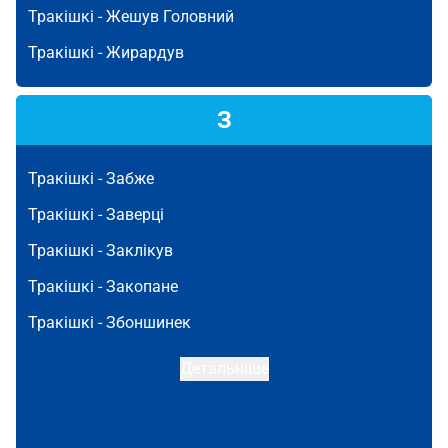
Тракішкі -
Жешув Головний
Тракішкі -
Жирардув
З
Тракішкі -
Забже
Тракішкі -
Заверці
Тракішкі -
Заклікув
Тракішкі -
Закопане
Тракішкі -
Збоншинек
Детальніше