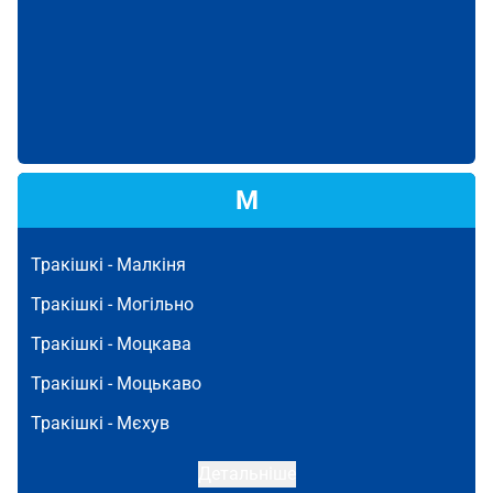
М
Тракішкі -
Малкіня
Тракішкі -
Могільно
Тракішкі -
Моцкава
Тракішкі -
Моцькаво
Тракішкі -
Мєхув
Детальніше