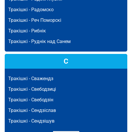
Тракішкі -
Радомско
Тракішкі -
Реч Поморскі
Тракішкі -
Рибнік
Тракішкі -
Руднік над Санем
С
Тракішкі -
Сважендз
Тракішкі -
Свебодзиці
Тракішкі -
Свебодзін
Тракішкі -
Сендзіслав
Тракішкі -
Сендзішув