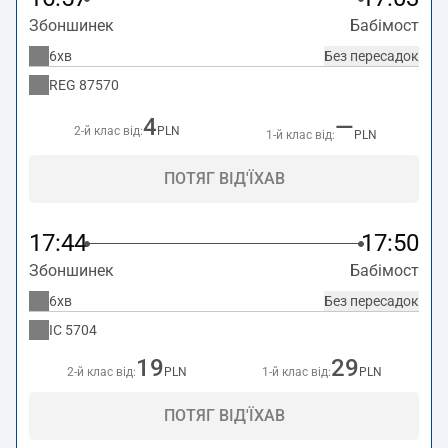
Збоншинек
Бабімост
6хв
Без пересадок
REG
87570
4
—
2-й клас від:
PLN
1-й клас від:
PLN
ПОТЯГ ВІД'ЇХАВ
17:44
17:50
Збоншинек
Бабімост
6хв
Без пересадок
IC
5704
19
29
2-й клас від:
PLN
1-й клас від:
PLN
ПОТЯГ ВІД'ЇХАВ