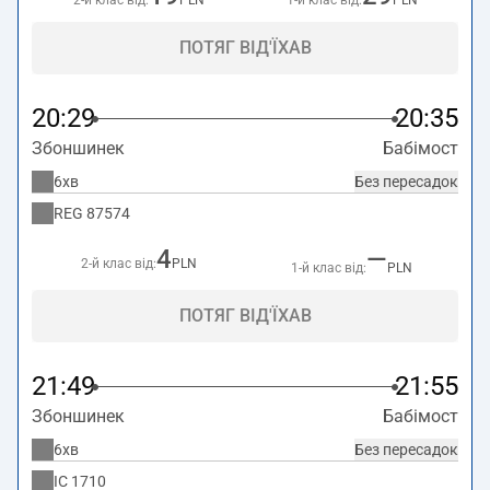
2-й клас від:
PLN
1-й клас від:
PLN
ПОТЯГ ВІД'ЇХАВ
20:29
20:35
Збоншинек
Бабімост
6хв
Без пересадок
REG
87574
4
—
2-й клас від:
PLN
1-й клас від:
PLN
ПОТЯГ ВІД'ЇХАВ
21:49
21:55
Збоншинек
Бабімост
6хв
Без пересадок
IC
1710