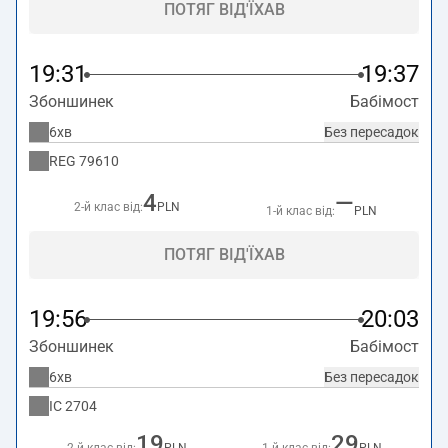
ПОТЯГ ВІД'ЇХАВ
19:31
19:37
Збоншинек
Бабімост
6хв
Без пересадок
REG
79610
4
—
2-й клас від:
PLN
1-й клас від:
PLN
ПОТЯГ ВІД'ЇХАВ
19:56
20:03
Збоншинек
Бабімост
6хв
Без пересадок
IC
2704
19
29