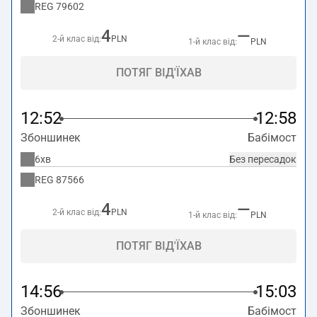
REG
79602
4
—
2-й клас від:
PLN
1-й клас від:
PLN
ПОТЯГ ВІД'ЇХАВ
12:52
12:58
Збоншинек
Бабімост
6хв
Без пересадок
REG
87566
4
—
2-й клас від:
PLN
1-й клас від:
PLN
ПОТЯГ ВІД'ЇХАВ
14:56
15:03
Збоншинек
Бабімост