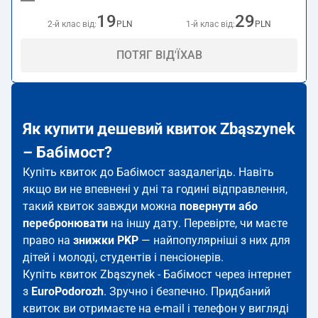
19
29
2-й клас від:
PLN
1-й клас від:
PLN
ПОТЯГ ВІД'ЇХАВ
Як купити дешевий квиток Zbąszynek
– Бабімост?
Купіть квиток до Бабімост заздалегідь. Навіть
якщо ви не впевнені у дні та годині відправлення,
такий квиток завжди можна
повернути або
перебронювати
на іншу дату. Перевірте, чи маєте
право на
знижки PKP
— найпопулярніші з них для
дітей і молоді, студентів і пенсіонерів.
Купіть квиток Zbąszynek - Бабімост через інтернет
з
EuroPodorozh
. Зручно і безпечно. Придбаний
квиток ви отримаєте на e-mail і телефон у вигляді