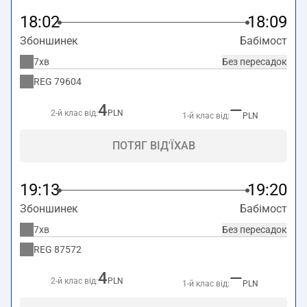
18:02
18:09
Збоншинек
Бабімост
7хв
Без пересадок
REG
79604
4
—
2-й клас від:
PLN
1-й клас від:
PLN
ПОТЯГ ВІД'ЇХАВ
19:13
19:20
Збоншинек
Бабімост
7хв
Без пересадок
REG
87572
4
—
2-й клас від:
PLN
1-й клас від:
PLN