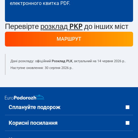
електронного квитка PDF.
Перевірте
розклад PKP
до інших міст
МАРШРУТ
Дані розкладу: офіційний
Розклад PLK
, актуальний на
14 червня 2026 р.
.
Наступне оновлення:
30 серпня 2026 р.
.
Сплануйте подорож
Корисні посилання