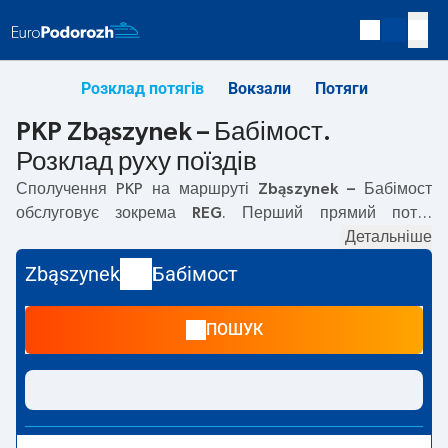
Розклад потягів
Вокзали
Потяги
PKP Zbąszynek – Бабімост.
Розклад руху поїздів
Сполучення PKP на маршруті
Zbąszynek – Бабімост
обслуговує зокрема
REG
. Перший прямий потяг
вирушає о
05:20
з вокзалу PKP Zbąszynek. Останній
Детальніше
потяг до Бабімост вирушає о 21:49. Найшвидший
Zbąszynek
Бабімост
маршрут пропонує потяг без пересадок
MALTA
.
Подорож цим потягом триває
00:06
. На маршруті
ПОШУК
Zbąszynek
–
Бабімост
курсують також інші потяги:
IC
Intercity
— пропонують нижчу ціну квитка і зазвичай
довший час подорожі. Потяг завершує маршрут на
станції Бабімост.