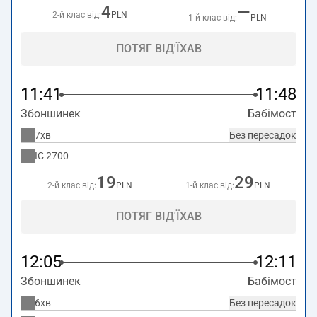
4
—
2-й клас від:
PLN
1-й клас від:
PLN
ПОТЯГ ВІД'ЇХАВ
11:41
11:48
Збоншинек
Бабімост
7хв
Без пересадок
IC
2700
19
29
2-й клас від:
PLN
1-й клас від:
PLN
ПОТЯГ ВІД'ЇХАВ
12:05
12:11
Збоншинек
Бабімост
6хв
Без пересадок