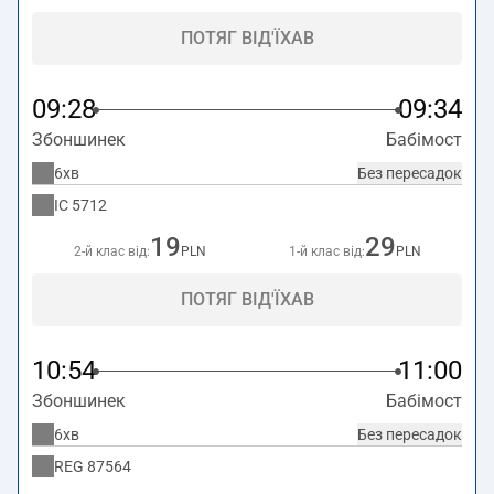
ПОТЯГ ВІД'ЇХАВ
09:28
09:34
Збоншинек
Бабімост
6хв
Без пересадок
IC
5712
19
29
2-й клас від:
PLN
1-й клас від:
PLN
ПОТЯГ ВІД'ЇХАВ
10:54
11:00
Збоншинек
Бабімост
6хв
Без пересадок
REG
87564