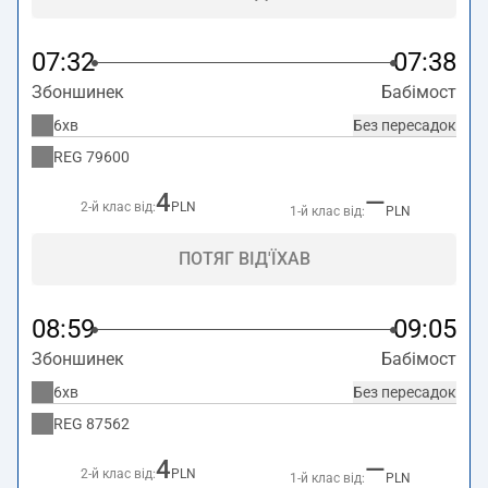
07:32
07:38
Збоншинек
Бабімост
6хв
Без пересадок
REG
79600
4
—
2-й клас від:
PLN
1-й клас від:
PLN
ПОТЯГ ВІД'ЇХАВ
08:59
09:05
Збоншинек
Бабімост
6хв
Без пересадок
REG
87562
4
—
2-й клас від:
PLN
1-й клас від:
PLN