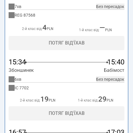
7хв
Без пересадок
REG
87568
4
—
2-й клас від:
PLN
1-й клас від:
PLN
ПОТЯГ ВІД'ЇХАВ
15:34
15:40
Збоншинек
Бабімост
6хв
Без пересадок
IC
7702
19
29
2-й клас від:
PLN
1-й клас від:
PLN
ПОТЯГ ВІД'ЇХАВ
16:57
17:03