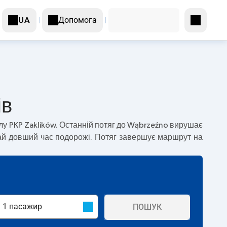
Допомога
UA
ів
лу PKP Zaklików. Останній потяг до Wąbrzeźno вирушає
чай довший час подорожі. Потяг завершує маршрут на
ПОШУК