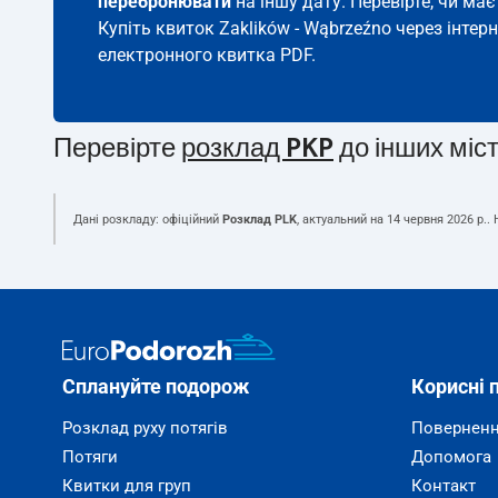
перебронювати
на іншу дату. Перевірте, чи ма
Купіть квиток Zaklików - Wąbrzeźno через інтер
електронного квитка PDF.
Перевірте
розклад PKP
до інших міс
Дані розкладу: офіційний
Розклад PLK
, актуальний на
14 червня 2026 р.
.
Сплануйте подорож
Корисні 
Розклад руху потягів
Поверненн
Потяги
Допомога
Квитки для груп
Контакт