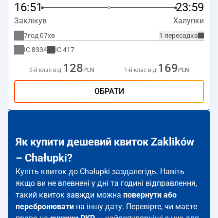
16:51
23:59
Заклікув
Халупки
7год 07хв
1 пересадка
IC
8334
IC
417
128
169
2-й клас від:
PLN
1-й клас від:
PLN
ОБРАТИ
Як купити дешевий квиток Zaklików
– Chałupki?
Купіть квиток до Chałupki заздалегідь. Навіть
якщо ви не впевнені у дні та годині відправлення,
такий квиток завжди можна
повернути або
перебронювати
на іншу дату. Перевірте, чи маєте