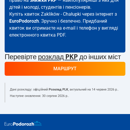
право на
знижки PKP
— найпопулярніші з них для
дітей і молоді, студентів і пенсіонерів.
Купіть квиток Zaklików - Chałupki через інтернет з
EuroPodorozh
. Зручно і безпечно. Придбаний
квиток ви отримаєте на e-mail і телефон у вигляді
електронного квитка PDF.
Перевірте
розклад PKP
до інших міст
МАРШРУТ
Дані розкладу: офіційний
Розклад PLK
, актуальний на
14 червня 2026 р.
.
Наступне оновлення:
30 серпня 2026 р.
.