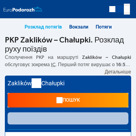
Розклад потягів
Вокзали
Потяги
PKP Zaklików – Chałupki. Розклад
руху поїздів
Сполучення PKP на маршруті
Zaklików – Chałupki
обслуговує зокрема
IC
. Перший потяг вирушає о
16:51
з
вокзалу PKP Zaklików. Останній потяг до Chałupki
Детальніше
вирушає о 16:51. Наразі на маршруті
Zaklików
–
Chałupki
Zaklików
Chałupki
не курсують інші потяги перевізника PKP Intercity. Потяг
завершує маршрут на станції Chałupki.
ПОШУК