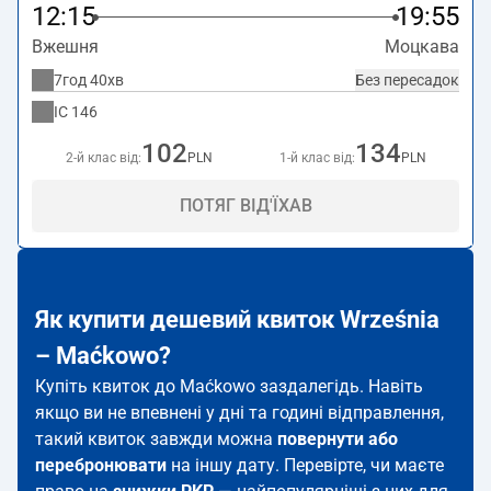
12:15
19:55
Вжешня
Моцкава
7год 40хв
Без пересадок
IC
146
102
134
2-й клас від:
PLN
1-й клас від:
PLN
ПОТЯГ ВІД'ЇХАВ
Як купити дешевий квиток Września
– Maćkowo?
Купіть квиток до Maćkowo заздалегідь. Навіть
якщо ви не впевнені у дні та годині відправлення,
такий квиток завжди можна
повернути або
перебронювати
на іншу дату. Перевірте, чи маєте