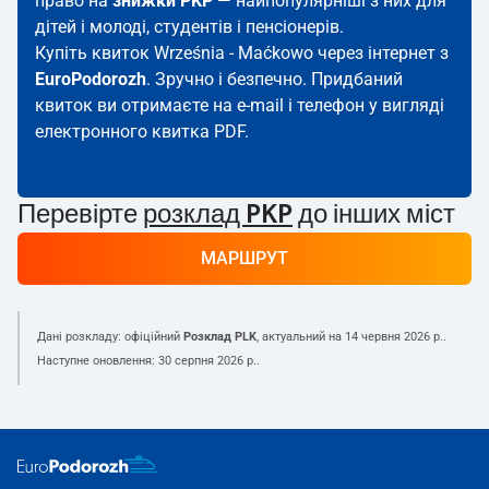
право на
знижки PKP
— найпопулярніші з них для
дітей і молоді, студентів і пенсіонерів.
Купіть квиток Września - Maćkowo через інтернет з
EuroPodorozh
. Зручно і безпечно. Придбаний
квиток ви отримаєте на e-mail і телефон у вигляді
електронного квитка PDF.
Перевірте
розклад PKP
до інших міст
МАРШРУТ
Дані розкладу: офіційний
Розклад PLK
, актуальний на
14 червня 2026 р.
.
Наступне оновлення:
30 серпня 2026 р.
.