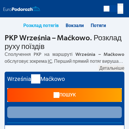
Розклад потягів
Вокзали
Потяги
PKP Września – Maćkowo. Розклад
руху поїздів
Сполучення PKP на маршруті
Września – Maćkowo
обслуговує зокрема
IC
. Перший прямий потяг вирушає о
12:15
з вокзалу PKP Września. Останній потяг до Maćkowo
Детальніше
вирушає о 12:15. Найшвидший маршрут пропонує потяг
Września
Maćkowo
без пересадок
WIGRY
. Подорож цим потягом триває
07:40
. Наразі на маршруті
Września
–
Maćkowo
не
ПОШУК
курсують інші потяги перевізника PKP Intercity. Потяг
завершує маршрут на станції Maćkowo.