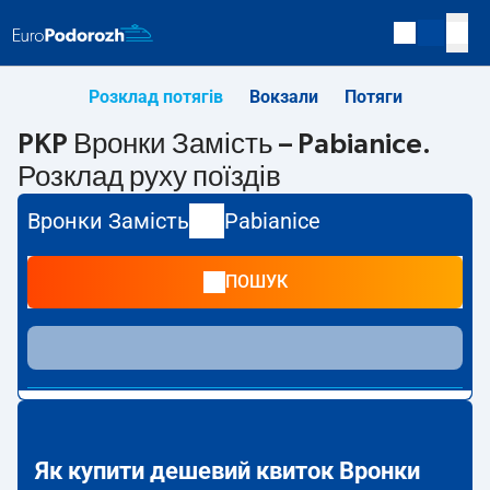
Розклад потягів
Вокзали
Потяги
PKP Вронки Замість – Pabianice.
Розклад руху поїздів
Вронки Замість
Pabianice
ПОШУК
Як купити дешевий квиток Вронки