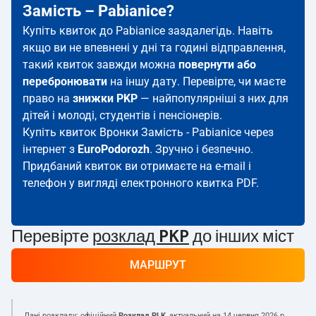
Замість – Pabianice?
Купіть квиток до Pabianice заздалегідь. Навіть
якщо ви не впевнені у дні та годині відправлення,
такий квиток завжди можна
повернути або
перебронювати
на іншу дату. Перевірте, чи маєте
право на
знижки PKP
— найпопулярніші з них для
дітей і молоді, студентів і пенсіонерів.
Купіть квиток Вронки Замість - Pabianice через
інтернет з
EuroPodorozh
. Зручно і безпечно.
Придбаний квиток ви отримаєте на e-mail і
телефон у вигляді електронного квитка PDF.
Перевірте
розклад PKP
до інших міст
МАРШРУТ
Дані розкладу: офіційний
Розклад PLK
, актуальний на
14 червня 2026 р.
.