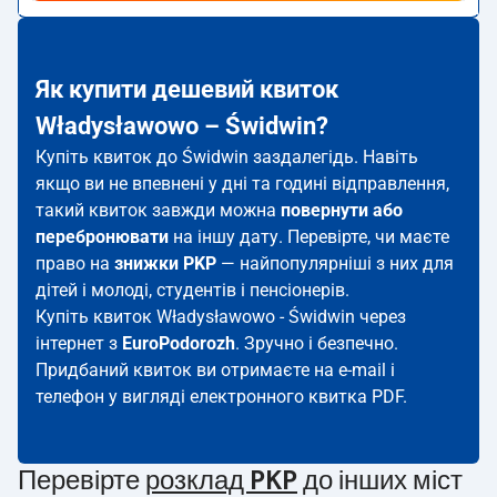
Як купити дешевий квиток
Władysławowo – Świdwin?
Купіть квиток до Świdwin заздалегідь. Навіть
якщо ви не впевнені у дні та годині відправлення,
такий квиток завжди можна
повернути або
перебронювати
на іншу дату. Перевірте, чи маєте
право на
знижки PKP
— найпопулярніші з них для
дітей і молоді, студентів і пенсіонерів.
Купіть квиток Władysławowo - Świdwin через
інтернет з
EuroPodorozh
. Зручно і безпечно.
Придбаний квиток ви отримаєте на e-mail і
телефон у вигляді електронного квитка PDF.
Перевірте
розклад PKP
до інших міст