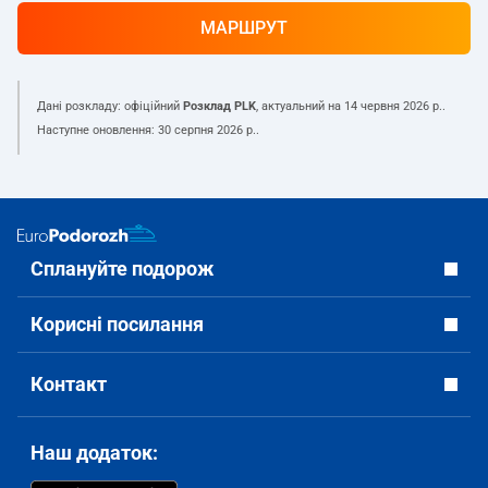
МАРШРУТ
Дані розкладу: офіційний
Розклад PLK
, актуальний на
14 червня 2026 р.
.
Наступне оновлення:
30 серпня 2026 р.
.
Сплануйте подорож
Корисні посилання
Контакт
Наш додаток: