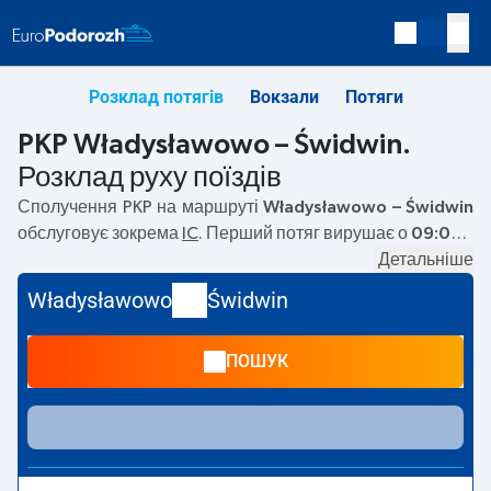
Розклад потягів
Вокзали
Потяги
PKP Władysławowo – Świdwin.
Розклад руху поїздів
Сполучення PKP на маршруті
Władysławowo – Świdwin
обслуговує зокрема
IC
. Перший потяг вирушає о
09:00
з
вокзалу PKP Władysławowo. Останній потяг до Świdwin
Детальніше
вирушає о 09:36. На маршруті
Władysławowo
–
Świdwin
Władysławowo
Świdwin
курсують також інші потяги:
— пропонують нижчу ціну
квитка і зазвичай довший час подорожі. Потяг завершує
ПОШУК
маршрут на станції Świdwin.