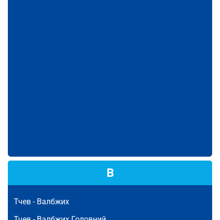
В
Тчев -
Валбжих
Тчев -
Валбжих Головний