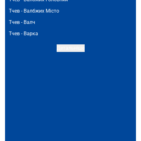
Тчев -
Валбжих Місто
Тчев -
Валч
Тчев -
Варка
Детальніше