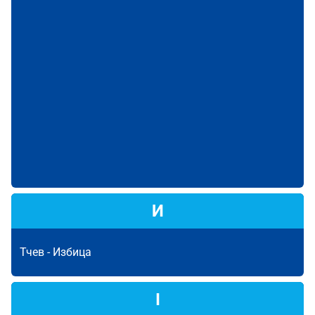
И
Тчев -
Избица
І