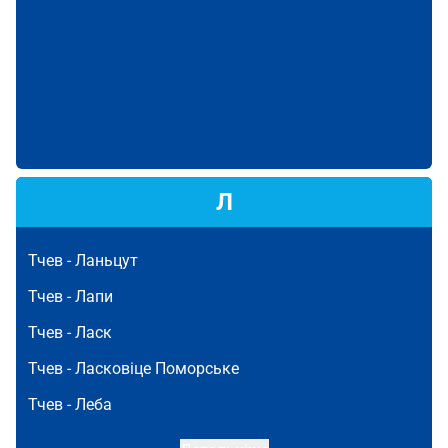
Л
Тчев -
Ланьцут
Тчев -
Лапи
Тчев -
Ласк
Тчев -
Ласковіце Поморське
Тчев -
Леба