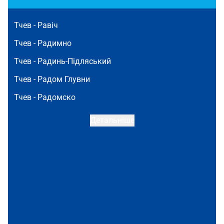
Тчев -
Равіч
Тчев -
Радимно
Тчев -
Радинь-Підляський
Тчев -
Радом Глувни
Тчев -
Радомско
Детальніше