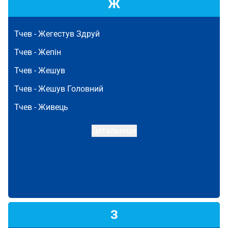
Ж
Тчев -
Жегестув Здруй
Тчев -
Жепін
Тчев -
Жешув
Тчев -
Жешув Головний
Тчев -
Живець
Детальніше
З