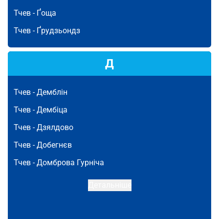
Тчев -
Ґоща
Тчев -
Ґрудзьондз
Д
Тчев -
Демблін
Тчев -
Дембіца
Тчев -
Дзялдово
Тчев -
Добегнєв
Тчев -
Домброва Гурніча
Детальніше