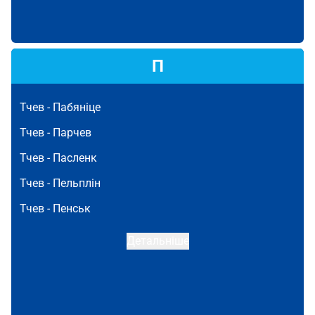
П
Тчев -
Пабяніце
Тчев -
Парчев
Тчев -
Пасленк
Тчев -
Пельплін
Тчев -
Пенськ
Детальніше