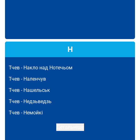
Н
Тчев -
Накло над Нотечьом
Тчев -
Наленчув
Тчев -
Нашельськ
Тчев -
Недзьведзь
Тчев -
Немойкі
Детальніше