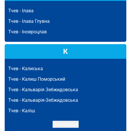
Тчев -
Ілава
Тчев -
Ілава Глувна
Тчев -
Іновроцлав
К
Тчев -
Калиська
Тчев -
Калиш Поморський
Тчев -
Кальварія Зебжидовська
Тчев -
Кальварія-Зебжидовська
Тчев -
Каліш
Детальніше