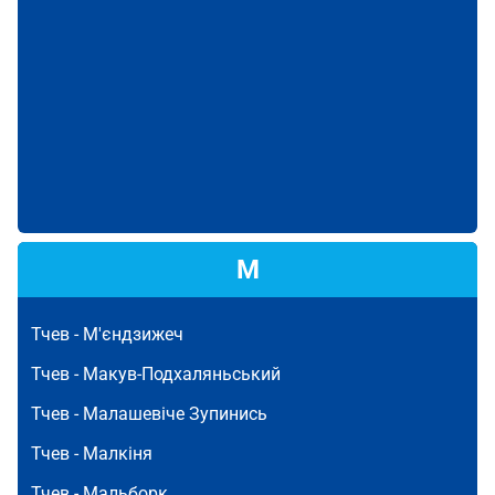
М
Тчев -
М'єндзижеч
Тчев -
Макув-Подхаляньський
Тчев -
Малашевіче Зупинись
Тчев -
Малкіня
Тчев -
Мальборк