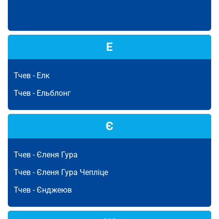
Е
Тчев -
Елк
Тчев -
Ельблонг
Є
Тчев -
Єленя Гура
Тчев -
Єленя Гура Чепліце
Тчев -
Єнджеюв