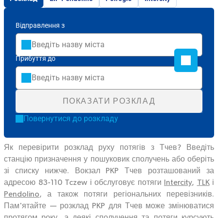
Відправлення з
Прибуття до
ПОКАЗАТИ РОЗКЛАД
Повернутися до розкладу
Як перевірити розклад руху потягів з Тчев? Введіть
станцію призначення у пошуковик сполучень або оберіть
зі списку нижче. Вокзал PKP Тчев розташований за
адресою 83-110 Tczew і обслуговує потяги
Intercity
,
TLK
і
Pendolino
, а також потяги регіональних перевізників.
Пам'ятайте — розклад PKP для Тчев може змінюватися
протягом року, а деякі сполучення та потяги курсують