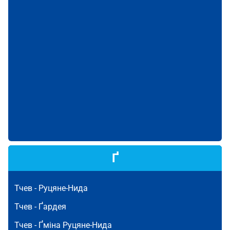
Ґ
Тчев -
Руцяне-Нида
Тчев -
Ґардея
Тчев -
Ґміна Руцяне-Нида