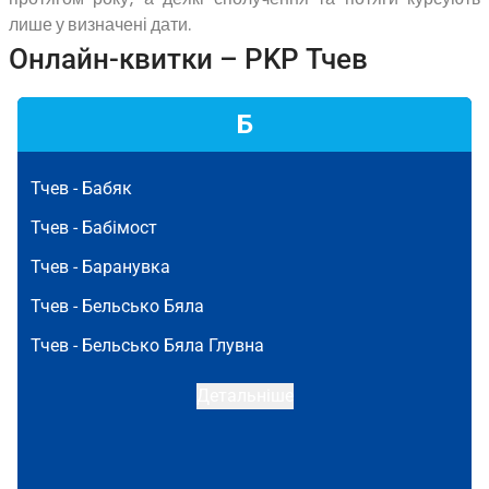
лише у визначені дати.
Онлайн-квитки – PKP Тчев
Б
Тчев -
Бабяк
Тчев -
Бабімост
Тчев -
Баранувка
Тчев -
Бельсько Бяла
Тчев -
Бельсько Бяла Глувна
Детальніше