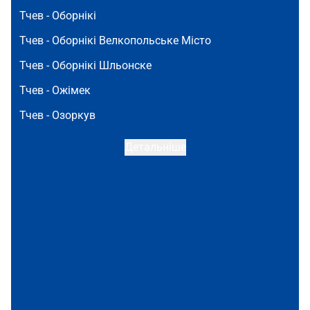
Тчев -
Оборнікі
Тчев -
Оборнікі Велкопольське Місто
Тчев -
Оборнікі Шльонске
Тчев -
Ожімек
Тчев -
Озоркув
Детальніше