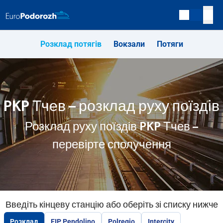
Розклад потягів
Вокзали
Потяги
PKP Тчев – розклад руху поїздів
Розклад руху поїздів PKP Тчев –
перевірте сполучення
Введіть кінцеву станцію або оберіть зі списку нижче
Розклад
EIP Pendolino
Polregio
Intercity