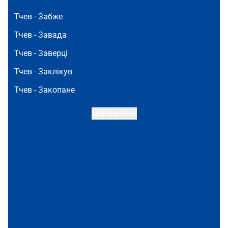
Тчев -
Забже
Тчев -
Завада
Тчев -
Заверці
Тчев -
Заклікув
Тчев -
Закопане
Детальніше