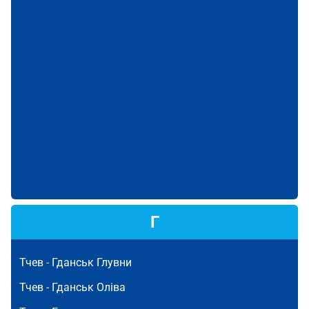
Г
Тчев -
Гданськ Глувни
Тчев -
Гданськ Оліва