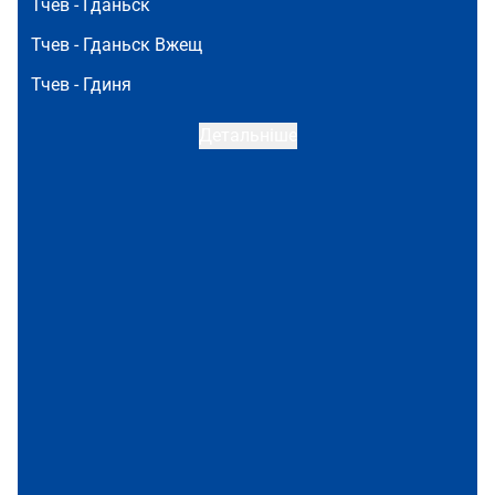
Тчев -
Гданьск
Тчев -
Гданьск Вжещ
Тчев -
Гдиня
Детальніше