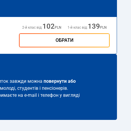
102
139
2-й клас від:
PLN
1-й клас від:
PLN
ОБРАТИ
квиток завжди можна
повернути або
молоді, студентів і пенсіонерів.
имаєте на e-mail і телефон у вигляді