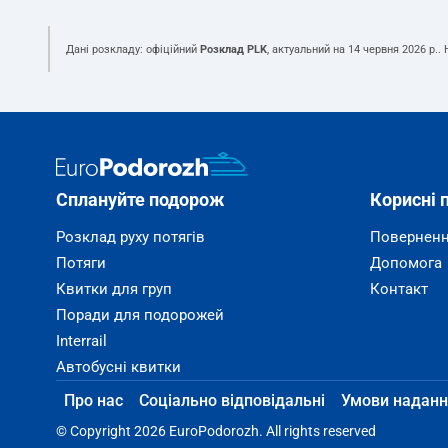
Дані розкладу: офіційний
Розклад PLK
, актуальний на
14 червня 2026 р.
.
Сплануйте подорож
Корисні 
Розклад руху потягів
Поверненн
Потяги
Допомога
Квитки для груп
Контакт
Поради для подорожей
Interrail
Автобусні квитки
Про нас
Соціально відповідальні
Умови наданн
© Copyright 2026 EuroPodorozh. All rights reserved