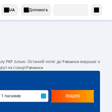
Допомога
UA
лу PKP Sztum. Останній потяг до Pabianice вирушає о
ут на станції Pabianice.
ПОШУК