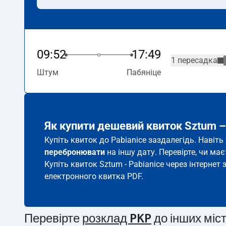
09:52
17:49
1 пересадка
Штум
Пабяніце
Як купити дешевий квиток Sztum –
Купіть квиток до Pabianice заздалегідь. Навіт
перебронювати
на іншу дату. Перевірте, чи ма
Купіть квиток Sztum - Pabianice через інтернет 
електронного квитка PDF.
Перевірте
розклад PKP
до інших міс