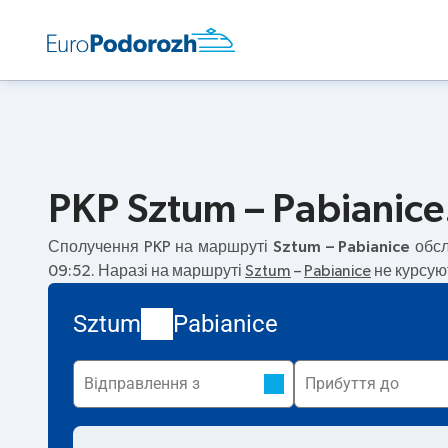
PKP Sztum – Pabianice
Сполучення PKP на маршруті
Sztum – Pabianice
обсл
09:52. Наразі на маршруті
Sztum
–
Pabianice
не курсуют
Sztum
Pabianice