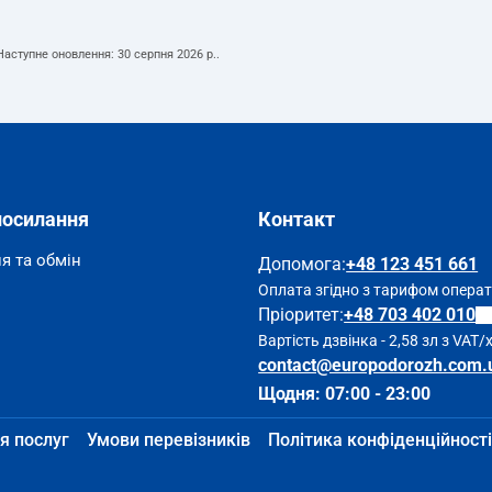
 Наступне оновлення:
30 серпня 2026 р.
.
посилання
Контакт
я та обмін
Допомога
:
+48 123 451 661
Оплата згідно з тарифом опера
Пріоритет:
+48 703 402 010
Вартість дзвінка - 2,58 зл з VAT/
contact@europodorozh.com.
Щодня: 07:00 - 23:00
я послуг
Умови перевізників
Політика конфіденційності