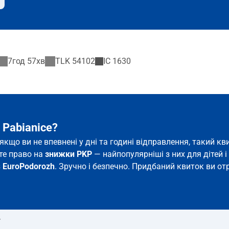
7год 57хв
TLK
54102
IC
1630
 Pabianice?
ь якщо ви не впевнені у дні та годині відправлення, такий 
єте право на
знижки PKP
— найпопулярніші з них для дітей і 
з
EuroPodorozh
. Зручно і безпечно. Придбаний квиток ви отр
т