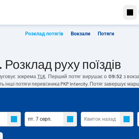
Розклад потягів
Вокзали
Потяги
. Розклад руху поїздів
уговує зокрема
TLK
. Перший потяг вирушає о
09:52
з вокза
ь інші потяги перевізника PKP Intercity. Потяг завершує маршр