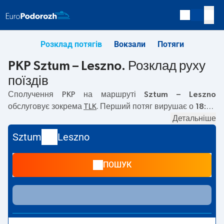
Розклад потягів
Вокзали
Потяги
PKP Sztum – Leszno. Розклад руху
поїздів
Сполучення PKP на маршруті
Sztum – Leszno
обслуговує зокрема
TLK
. Перший потяг вирушає о
18:20
з вокзалу PKP Sztum. Останній потяг до Leszno вирушає
Детальніше
о 18:20. Наразі на маршруті
Sztum
–
Leszno
не курсують
Sztum
Leszno
інші потяги перевізника PKP Intercity. Потяг завершує
маршрут на станції Leszno.
ПОШУК