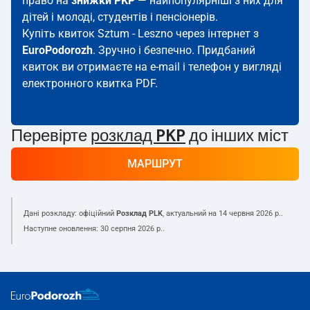
право на
знижки PKP
— найпопулярніші з них для
дітей і молоді, студентів і пенсіонерів.
Купіть квиток Sztum - Leszno через інтернет з
EuroPodorozh
. Зручно і безпечно. Придбаний
квиток ви отримаєте на e-mail і телефон у вигляді
електронного квитка PDF.
Перевірте
розклад PKP
до інших міст
МАРШРУТ
Дані розкладу: офіційний
Розклад PLK
, актуальний на
14 червня 2026 р.
.
Наступне оновлення:
30 серпня 2026 р.
.