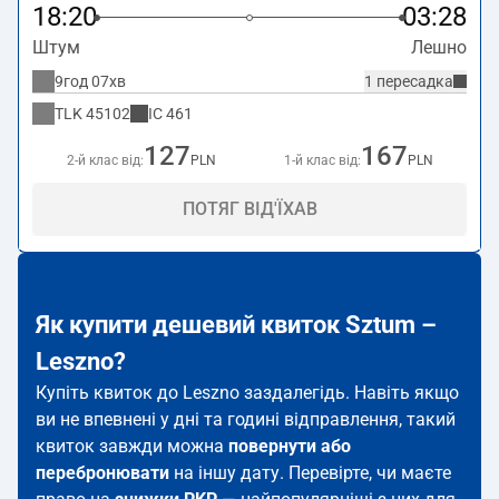
18:20
03:28
Штум
Лешно
9год 07хв
1 пересадка
TLK
45102
IC
461
127
167
2-й клас від:
PLN
1-й клас від:
PLN
ПОТЯГ ВІД'ЇХАВ
Як купити дешевий квиток Sztum –
Leszno?
Купіть квиток до Leszno заздалегідь. Навіть якщо
ви не впевнені у дні та годині відправлення, такий
квиток завжди можна
повернути або
перебронювати
на іншу дату. Перевірте, чи маєте