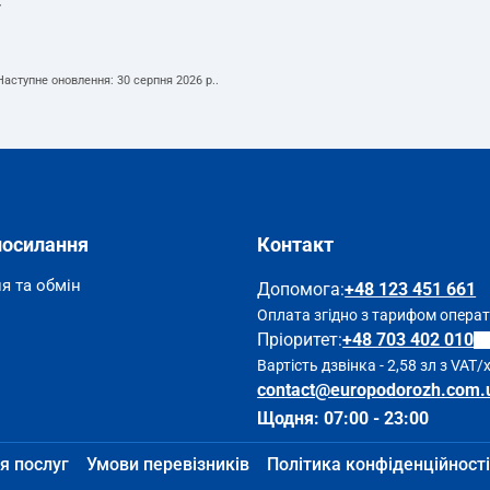
т
 Наступне оновлення:
30 серпня 2026 р.
.
посилання
Контакт
я та обмін
Допомога
:
+48 123 451 661
Оплата згідно з тарифом опера
Пріоритет:
+48 703 402 010
Вартість дзвінка - 2,58 зл з VAT/
contact@europodorozh.com.
Щодня: 07:00 - 23:00
я послуг
Умови перевізників
Політика конфіденційності