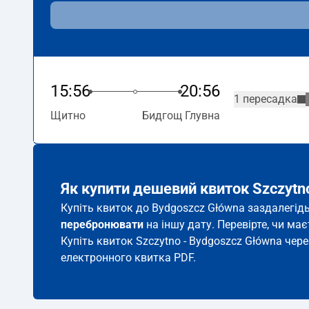
15:56
20:56
1 пересадка
Щитно
Бидгощ Глувна
Як купити дешевий квиток Szczytn
Купіть квиток до Bydgoszcz Główna заздалегідь
перебронювати
на іншу дату. Перевірте, чи ма
Купіть квиток Szczytno - Bydgoszcz Główna чере
електронного квитка PDF.