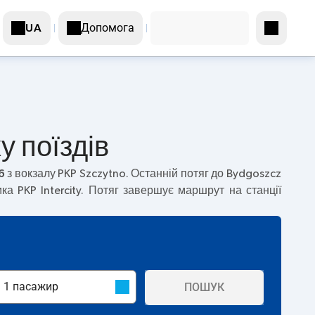
Допомога
UA
у поїздів
6
з вокзалу PKP Szczytno. Останній потяг до Bydgoszcz
ка PKP Intercity. Потяг завершує маршрут на станції
ПОШУК