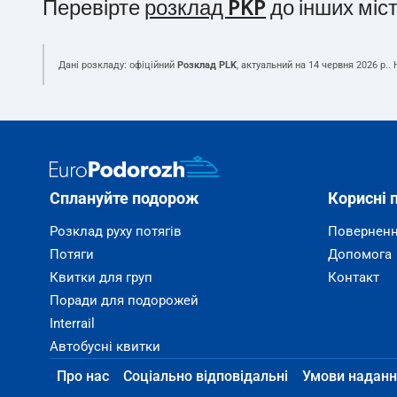
Перевірте
розклад PKP
до інших міс
Дані розкладу: офіційний
Розклад PLK
, актуальний на
14 червня 2026 р.
.
Сплануйте подорож
Корисні 
Розклад руху потягів
Поверненн
Потяги
Допомога
Квитки для груп
Контакт
Поради для подорожей
Interrail
Автобусні квитки
Про нас
Соціально відповідальні
Умови наданн