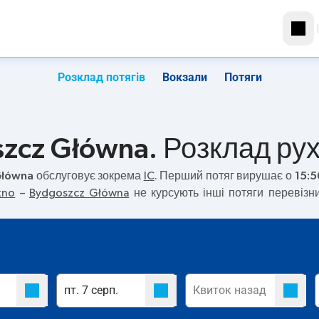
Розклад потягів
Вокзали
Потяги
zcz Główna. Розклад рух
Główna
обслуговує зокрема
IC
. Перший потяг вирушає о
15:5
tno
–
Bydgoszcz Główna
не курсують інші потяги перевізни