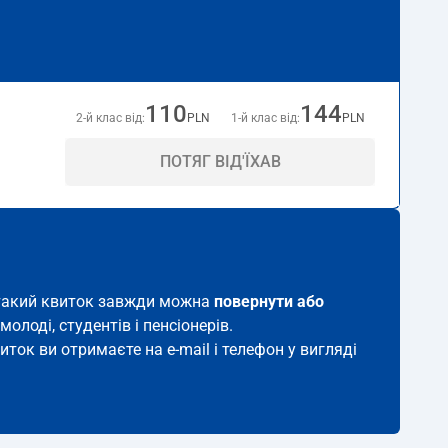
110
144
2-й клас від:
PLN
1-й клас від:
PLN
ПОТЯГ ВІД'ЇХАВ
я, такий квиток завжди можна
повернути або
молоді, студентів і пенсіонерів.
иток ви отримаєте на e-mail і телефон у вигляді