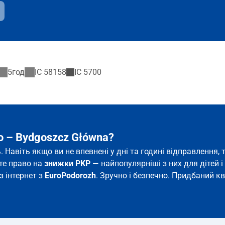
5год
IC
58158
IC
5700
o – Bydgoszcz Główna?
. Навіть якщо ви не впевнені у дні та годині відправленн
єте право на
знижки PKP
— найпопулярніші з них для дітей і 
з інтернет з
EuroPodorozh
. Зручно і безпечно. Придбаний кв