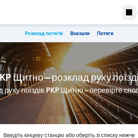
Розклад потягів
Вокзали
Потяги
KP Щитно – розклад руху поїзд
 руху поїздів PKP Щитно – перевірте сп
Введіть кінцеву станцію або оберіть зі списку нижче