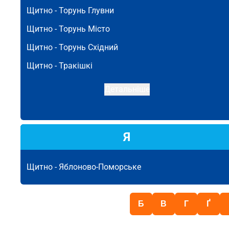
Щитно -
Торунь Глувни
Щитно -
Торунь Місто
Щитно -
Торунь Східний
Щитно -
Тракішкі
Детальніше
Я
Щитно -
Яблоново-Поморське
Б
В
Г
Ґ