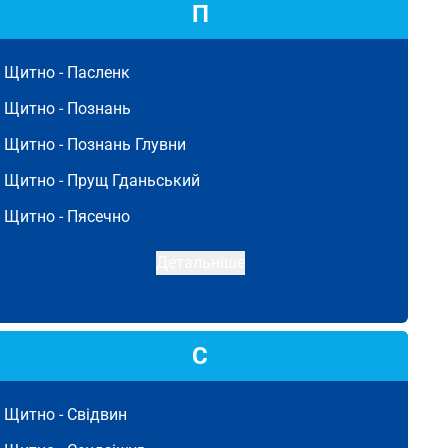
П
Щитно -
Пасленк
Щитно -
Познань
Щитно -
Познань Глувни
Щитно -
Прущ Гданьський
Щитно -
Пясечно
Детальніше
С
Щитно -
Свідвин