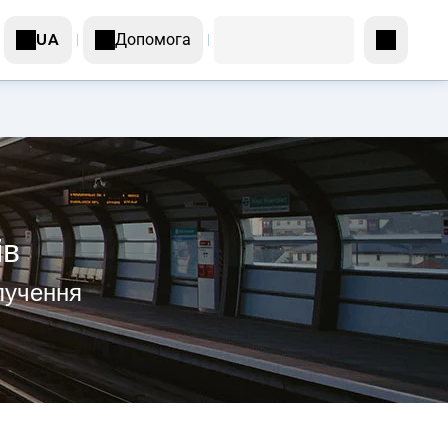
Допомога
UA
ів
олучення