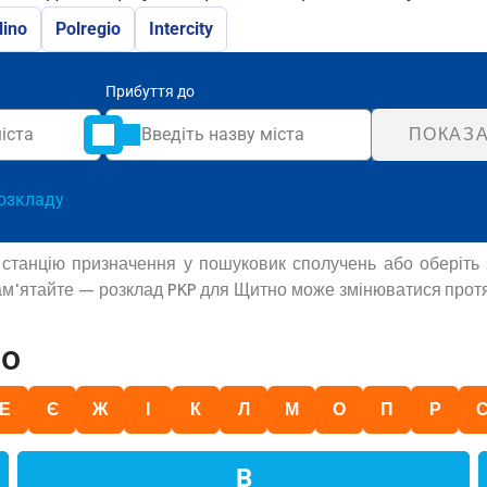
lino
Polregio
Intercity
Прибуття до
ПОКАЗА
озкладу
ь станцію призначення у пошуковик сполучень або оберіть
Пам'ятайте — розклад PKP для Щитно може змінюватися протя
но
Е
Є
Ж
І
К
Л
М
О
П
Р
В