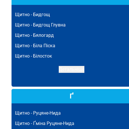
Щитно -
Бидгощ
Щитно -
Бидгощ Глувна
Щитно -
Бялогард
Щитно -
Біла Піска
Щитно -
Білосток
Детальніше
Ґ
Щитно -
Руцяне-Нида
Щитно -
Ґміна Руцяне-Нида