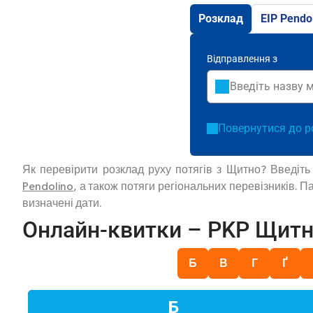
Розклад
EIP Pendo
Відправлення з
Повернутися до р
Як перевірити розклад руху потягів з Щитно? Введіт
Pendolino
, а також потяги регіональних перевізників. 
визначені дати.
Онлайн-квитки – PKP Щит
Б
В
Г
Ґ
Б