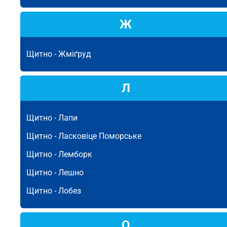
Ж
Щитно -
Жміґруд
Л
Щитно -
Лапи
Щитно -
Ласковіце Поморське
Щитно -
Лемборк
Щитно -
Лешно
Щитно -
Лобез
О