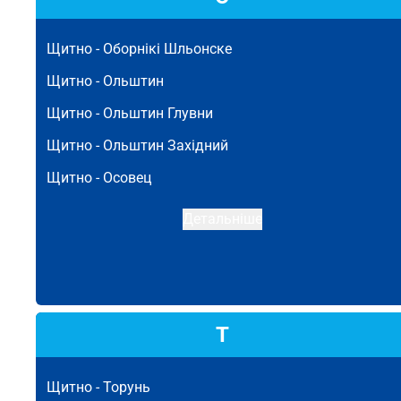
Щитно -
Оборнікі Шльонске
Щитно -
Ольштин
Щитно -
Ольштин Глувни
Щитно -
Ольштин Західний
Щитно -
Осовец
Детальніше
Т
Щитно -
Торунь