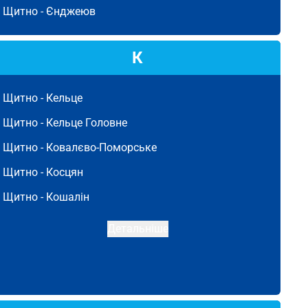
Щитно -
Єнджеюв
К
Щитно -
Кельце
Щитно -
Кельце Головне
Щитно -
Ковалєво-Поморське
Щитно -
Косцян
Щитно -
Кошалін
Детальніше