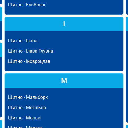
Щитно -
Ельблонг
І
Щитно -
Ілава
Щитно -
Ілава Глувна
Щитно -
Іновроцлав
М
Щитно -
Мальборк
Щитно -
Могільно
Щитно -
Монькі