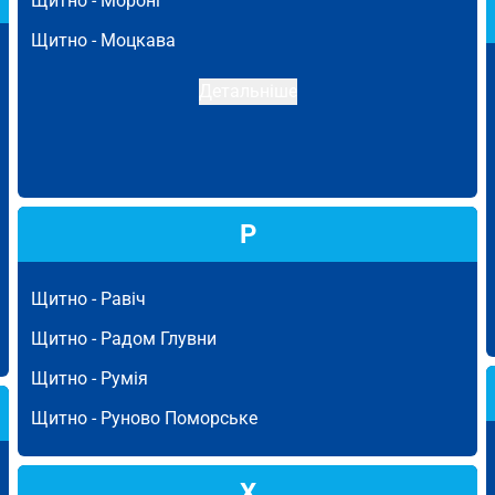
Щитно -
Моронг
Щитно -
Моцкава
Детальніше
Р
Щитно -
Равіч
Щитно -
Радом Глувни
Щитно -
Румія
Щитно -
Руново Поморське
Х