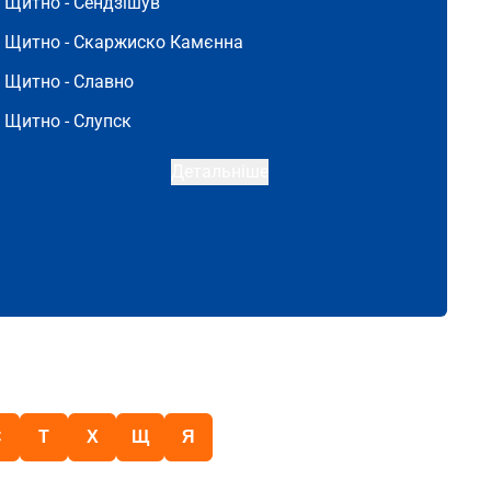
Щитно -
Сендзішув
Щитно -
Скаржиско Камєнна
Щитно -
Славно
Щитно -
Слупск
Детальніше
С
Т
Х
Щ
Я