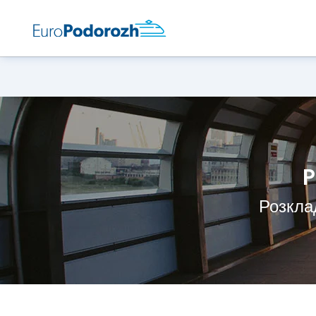
P
Розклад