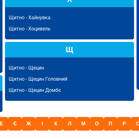
Щитно -
Хайнувка
Щитно -
Хоцивель
Щ
Щитно -
Щецин
Щитно -
Щецин Головний
Щитно -
Щецин Домбє
Е
Є
Ж
І
К
Л
М
О
П
Р