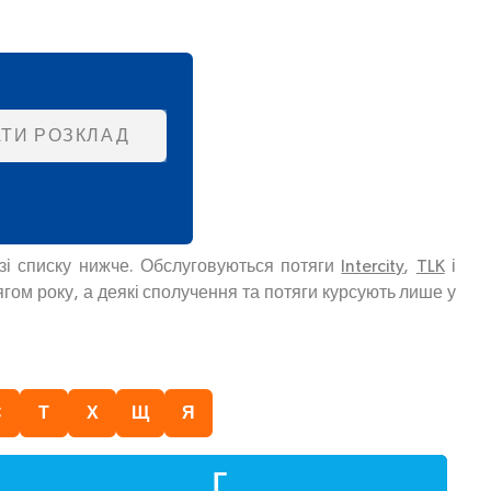
ТИ РОЗКЛАД
 зі списку нижче. Обслуговуються потяги
Intercity
,
TLK
і
гом року, а деякі сполучення та потяги курсують лише у
С
Т
Х
Щ
Я
Г