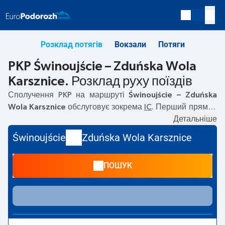
Розклад потягів
Вокзали
Потяги
PKP Świnoujście – Zduńska Wola
Karsznice. Розклад руху поїздів
Сполучення PKP на маршруті
Świnoujście – Zduńska
Wola Karsznice
обслуговує зокрема
IC
. Перший прямий
потяг вирушає о
18:42
з вокзалу PKP Świnoujście.
Детальніше
Останній потяг до Zduńska Wola Karsznice вирушає о
Świnoujście
Zduńska Wola Karsznice
21:33. Найшвидший маршрут пропонує потяг без
пересадок
PODHALANIN
. Подорож цим потягом триває
ПОШУК
07:24
. На маршруті
Świnoujście
–
Zduńska Wola Karsznice
курсують також інші потяги:
TLK
— пропонують нижчу
ціну квитка і зазвичай довший час подорожі. Потяг
завершує маршрут на станції Zduńska Wola Karsznice.