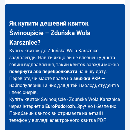
Як купити дешевий квиток
Świnoujście – Zduńska Wola
Karsznice?
Купіть квиток до Zduńska Wola Karsznice
заздалегідь. Навіть якщо ви не впевнені у дні та
годині відправлення, такий квиток завжди можна
повернути або перебронювати
на іншу дату.
Перевірте, чи маєте право на
знижки PKP
—
найпопулярніші з них для дітей і молоді, студентів
і пенсіонерів.
Купіть квиток Świnoujście - Zduńska Wola Karsznice
через інтернет з
EuroPodorozh
. Зручно і безпечно.
Придбаний квиток ви отримаєте на e-mail і
телефон у вигляді електронного квитка PDF.