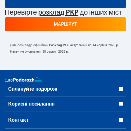
Перевірте
розклад PKP
до інших міст
МАРШРУТ
Дані розкладу: офіційний
Розклад PLK
, актуальний на
14 червня 2026 р.
.
Наступне оновлення:
30 серпня 2026 р.
.
Сплануйте подорож
Корисні посилання
Контакт