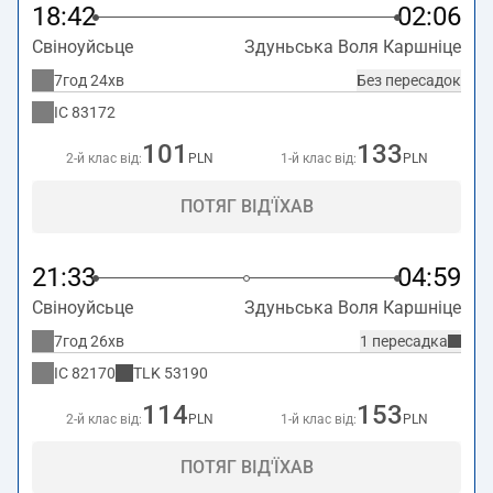
18:42
02:06
Свіноуйсьце
Здуньська Воля Каршніце
7год 24хв
Без пересадок
IC
83172
101
133
2-й клас від:
PLN
1-й клас від:
PLN
ПОТЯГ ВІД'ЇХАВ
21:33
04:59
Свіноуйсьце
Здуньська Воля Каршніце
7год 26хв
1 пересадка
IC
82170
TLK
53190
114
153
2-й клас від:
PLN
1-й клас від:
PLN
ПОТЯГ ВІД'ЇХАВ