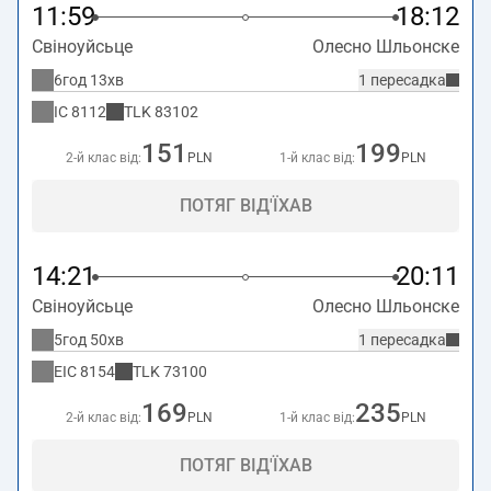
11:59
18:12
Свіноуйсьце
Олесно Шльонске
6год 13хв
1 пересадка
IC
8112
TLK
83102
151
199
2-й клас від:
PLN
1-й клас від:
PLN
ПОТЯГ ВІД'ЇХАВ
14:21
20:11
Свіноуйсьце
Олесно Шльонске
5год 50хв
1 пересадка
EIC
8154
TLK
73100
169
235
2-й клас від:
PLN
1-й клас від:
PLN
ПОТЯГ ВІД'ЇХАВ