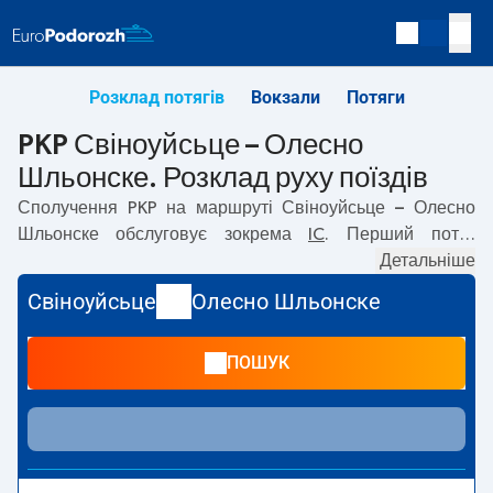
Розклад потягів
Вокзали
Потяги
PKP Свіноуйсьце – Олесно
Шльонске. Розклад руху поїздів
Сполучення PKP на маршруті
Свіноуйсьце – Олесно
Шльонске
обслуговує зокрема
IC
. Перший потяг
вирушає о
11:59
з вокзалу PKP Свіноуйсьце. Останній
Детальніше
потяг до Олесно Шльонске вирушає о 18:42. На
Свіноуйсьце
Олесно Шльонске
маршруті
Свіноуйсьце
–
Олесно Шльонске
курсують
також інші потяги:
EIC
— пропонують нижчу ціну квитка і
ПОШУК
зазвичай довший час подорожі. Потяг завершує
маршрут на станції Олесно Шльонске.