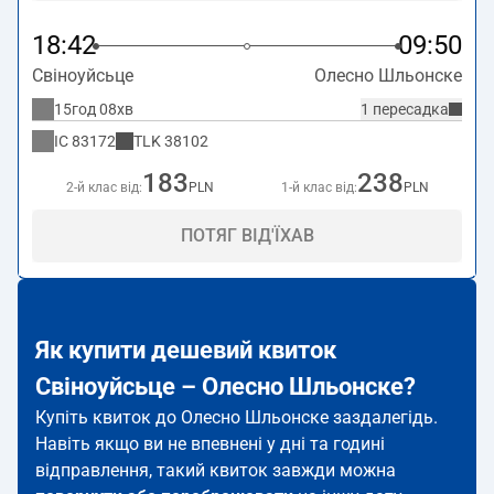
18:42
09:50
Свіноуйсьце
Олесно Шльонске
15год 08хв
1 пересадка
IC
83172
TLK
38102
183
238
2-й клас від:
PLN
1-й клас від:
PLN
ПОТЯГ ВІД'ЇХАВ
Як купити дешевий квиток
Свіноуйсьце – Олесно Шльонске?
Купіть квиток до Олесно Шльонске заздалегідь.
Навіть якщо ви не впевнені у дні та годині
відправлення, такий квиток завжди можна