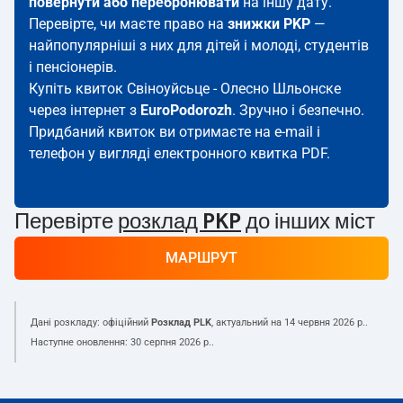
повернути або перебронювати
на іншу дату.
Перевірте, чи маєте право на
знижки PKP
—
найпопулярніші з них для дітей і молоді, студентів
і пенсіонерів.
Купіть квиток Свіноуйсьце - Олесно Шльонске
через інтернет з
EuroPodorozh
. Зручно і безпечно.
Придбаний квиток ви отримаєте на e-mail і
телефон у вигляді електронного квитка PDF.
Перевірте
розклад PKP
до інших міст
МАРШРУТ
Дані розкладу: офіційний
Розклад PLK
, актуальний на
14 червня 2026 р.
.
Наступне оновлення:
30 серпня 2026 р.
.