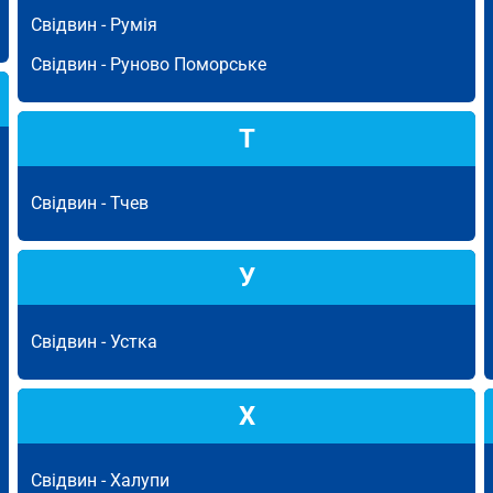
Свідвин -
Румія
Свідвин -
Руново Поморське
Т
Свідвин -
Тчев
У
Свідвин -
Устка
Х
Свідвин -
Халупи