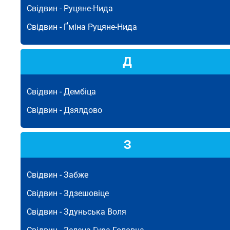
Свідвин -
Руцяне-Нида
Свідвин -
Ґміна Руцяне-Нида
Д
Свідвин -
Дембіца
Свідвин -
Дзялдово
З
Свідвин -
Забже
Свідвин -
Здзешовіце
Свідвин -
Здуньська Воля