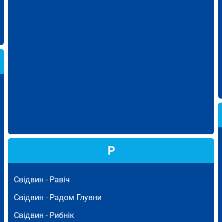
Р
Свідвин -
Равіч
Свідвин -
Радом Глувни
Свідвин -
Рибнік