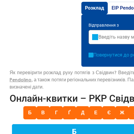
Розклад
EIP Pendo
Відправлення з
Повернутися до р
Як перевірити розклад руху потягів з Свідвин? Введі
Pendolino
, а також потяги регіональних перевізників. 
визначені дати.
Онлайн-квитки – PKP Свід
Б
В
Г
Ґ
Д
Е
Є
Ж
Б