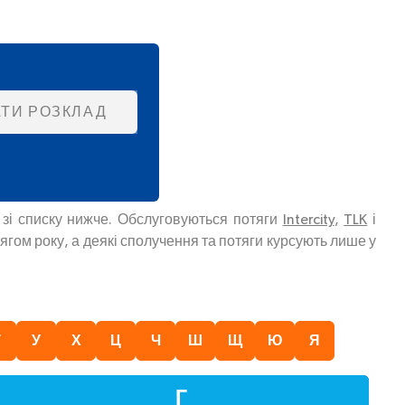
ТИ РОЗКЛАД
 зі списку нижче. Обслуговуються потяги
Intercity
,
TLK
і
ягом року, а деякі сполучення та потяги курсують лише у
Т
У
Х
Ц
Ч
Ш
Щ
Ю
Я
Г