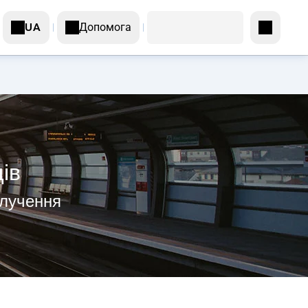
Допомога
UA
ів
олучення