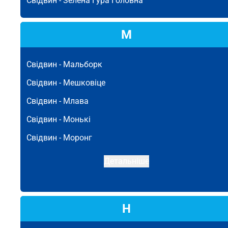
Свідвин -
Зелена Гура Головна
М
Свідвин -
Мальборк
Свідвин -
Мешковіце
Свідвин -
Млава
Свідвин -
Монькі
Свідвин -
Моронг
Детальніше
Н