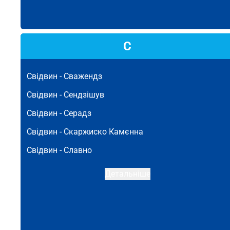
С
Свідвин -
Сважендз
Свідвин -
Сендзішув
Свідвин -
Серадз
Свідвин -
Скаржиско Камєнна
Свідвин -
Славно
Детальніше