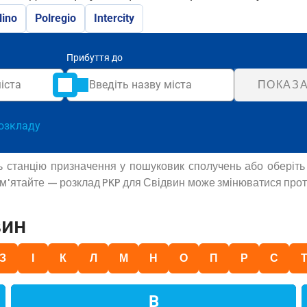
lino
Polregio
Intercity
Прибуття до
ПОКАЗА
озкладу
ть станцію призначення у пошуковик сполучень або оберіть
Пам'ятайте — розклад PKP для Свідвин може змінюватися прот
вин
З
І
К
Л
М
Н
О
П
Р
С
В