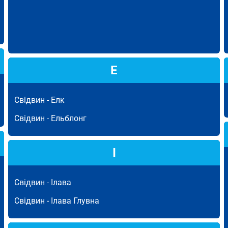
Е
Свідвин -
Елк
Свідвин -
Ельблонг
І
Свідвин -
Ілава
Свідвин -
Ілава Глувна