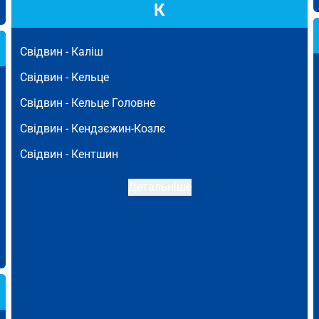
К
Свідвин -
Каліш
Свідвин -
Кельце
Свідвин -
Кельце Головне
Свідвин -
Кендзєжин-Козлє
Свідвин -
Кентшин
Детальніше