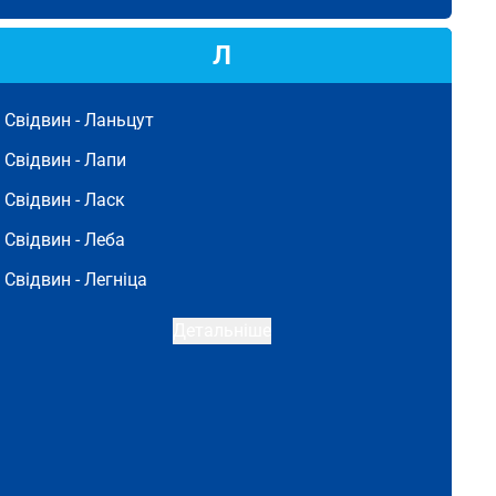
Л
Свідвин -
Ланьцут
Свідвин -
Лапи
Свідвин -
Ласк
Свідвин -
Леба
Свідвин -
Легніца
Детальніше