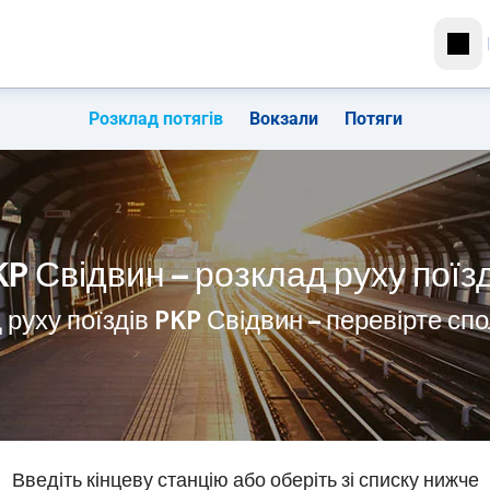
Розклад потягів
Вокзали
Потяги
KP Свідвин – розклад руху поїзд
 руху поїздів PKP Свідвин – перевірте сп
Введіть кінцеву станцію або оберіть зі списку нижче