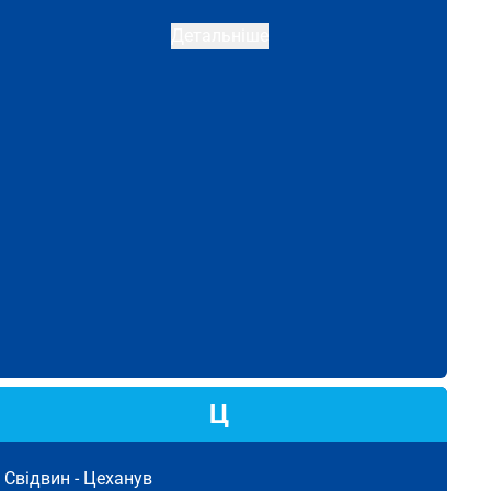
Детальніше
Ц
Свідвин -
Цеханув