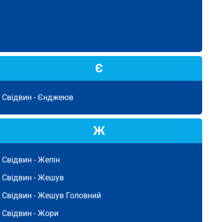
Є
Свідвин -
Єнджеюв
Ж
Свідвин -
Жепін
Свідвин -
Жешув
Свідвин -
Жешув Головний
Свідвин -
Жори