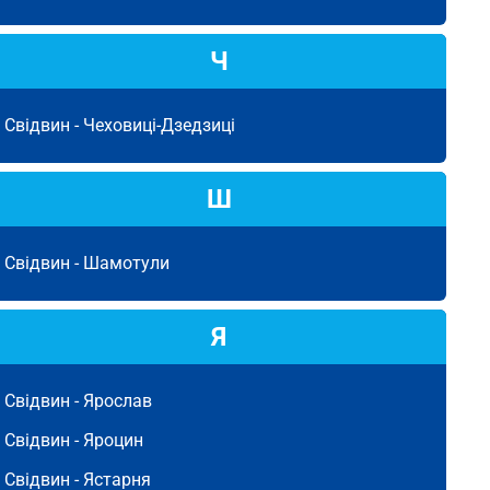
Ч
Свідвин -
Чеховиці-Дзедзиці
Ш
Свідвин -
Шамотули
Я
Свідвин -
Ярослав
Свідвин -
Яроцин
Свідвин -
Ястарня