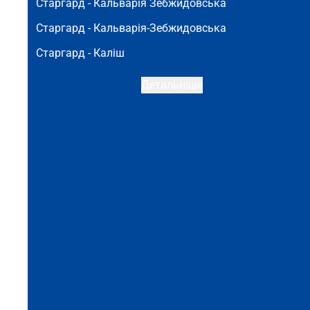
Старгард -
Кальварія Зебжидовська
Старгард -
Кальварія-Зебжидовська
Старгард -
Каліш
Детальніше