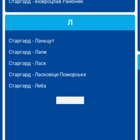
Старгард -
Іновроцлав Ранбінек
Л
Старгард -
Ланьцут
Старгард -
Лапи
Старгард -
Ласк
Старгард -
Ласковіце Поморське
Старгард -
Леба
Детальніше