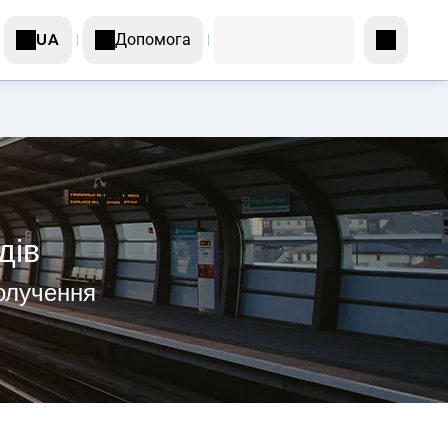
Допомога
UA
дів
получення