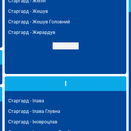
Старгард -
Жепін
Старгард -
Жешув
Старгард -
Жешув Головний
Старгард -
Жирардув
Детальніше
І
Старгард -
Ілава
Старгард -
Ілава Глувна
Старгард -
Іновроцлав