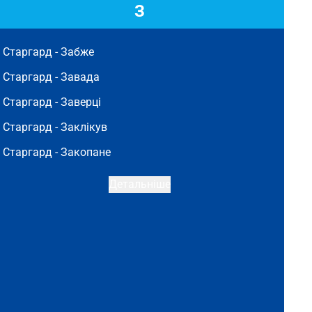
З
Старгард -
Забже
Старгард -
Завада
Старгард -
Заверці
Старгард -
Заклікув
Старгард -
Закопане
Детальніше