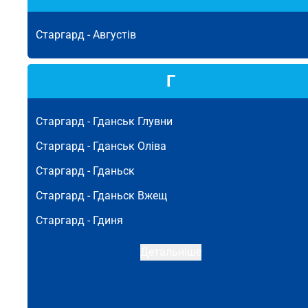
Старгард -
Августів
Г
Старгард -
Гданськ Глувни
Старгард -
Гданськ Оліва
Старгард -
Гданьск
Старгард -
Гданьск Вжещ
Старгард -
Гдиня
Детальніше