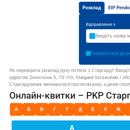
Розклад
EIP Pendo
Відправлення з
Повернутися до р
Як перевірити розклад руху потягів з Старгард? Введі
адресою Dworcowa 5, 73-110, Stargard Szczeciński і об
Старгард може змінюватися протягом року, а деякі сполу
Онлайн-квитки – PKP Стар
А
Б
В
Г
Ґ
Д
Е
Є
Ж
А