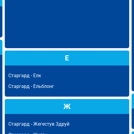
Е
Старгард -
Елк
Старгард -
Ельблонг
Ж
Старгард -
Жегестув Здруй