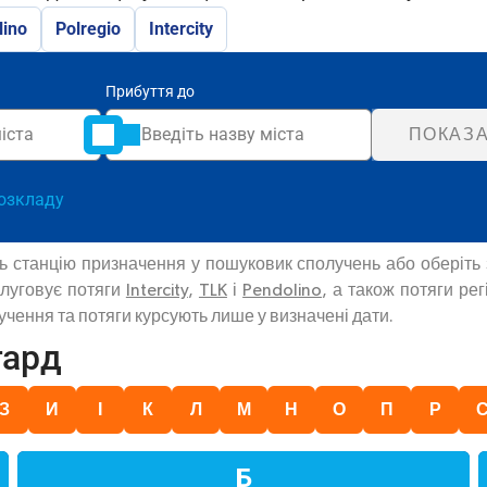
lino
Polregio
Intercity
Прибуття до
ПОКАЗА
озкладу
ть станцію призначення у пошуковик сполучень або оберіть
слуговує потяги
Intercity
,
TLK
і
Pendolino
, а також потяги ре
чення та потяги курсують лише у визначені дати.
гард
З
И
І
К
Л
М
Н
О
П
Р
Б