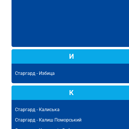
И
Старгард -
Избица
К
Старгард -
Калиська
Старгард -
Калиш Поморський