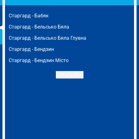
Старгард -
Бабяк
Старгард -
Бельсько Бяла
Старгард -
Бельсько Бяла Глувна
Старгард -
Бендзин
Старгард -
Бендзин Місто
Детальніше