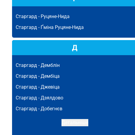
Старгард -
Руцяне-Нида
Старгард -
Ґміна Руцяне-Нида
Д
Старгард -
Демблін
Старгард -
Дембіца
Старгард -
Джевіца
Старгард -
Дзялдово
Старгард -
Добегнєв
Детальніше