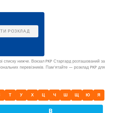
ТИ РОЗКЛАД
 зі списку нижче. Вокзал PKP Старгард розташований за
гіональних перевізників. Пам'ятайте — розклад PKP для
С
Т
У
Х
Ц
Ч
Ш
Щ
Ю
Я
В