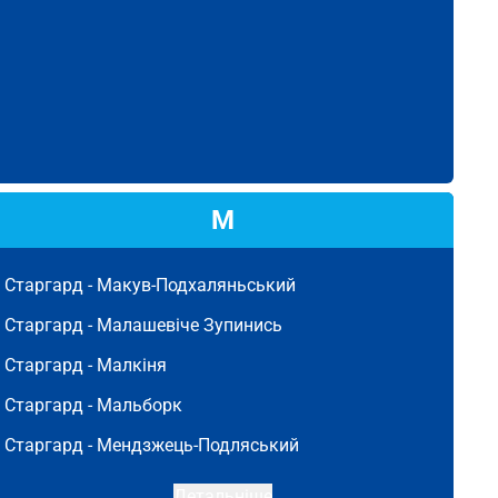
М
Старгард -
Макув-Подхаляньський
Старгард -
Малашевіче Зупинись
Старгард -
Малкіня
Старгард -
Мальборк
Старгард -
Мендзжець-Подляський
Детальніше