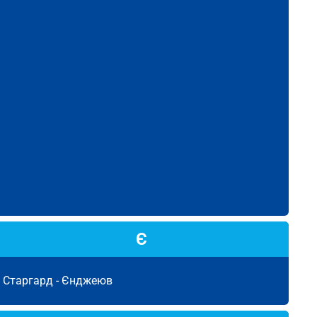
Є
Старгард -
Єнджеюв