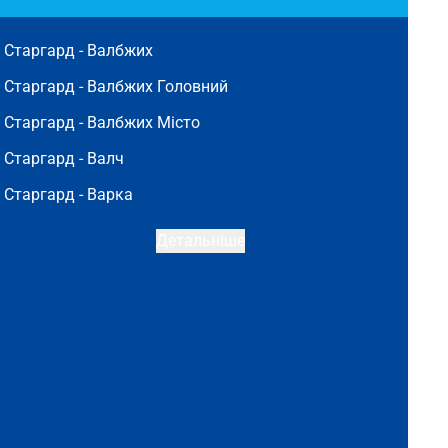
Старгард -
Валбжих
Старгард -
Валбжих Головний
Старгард -
Валбжих Місто
Старгард -
Валч
Старгард -
Варка
Детальніше