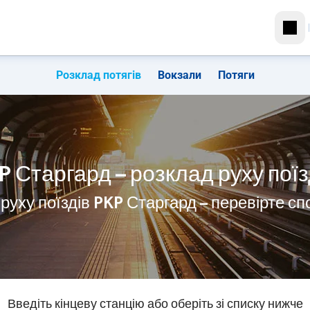
Розклад потягів
Вокзали
Потяги
P Старгард – розклад руху поїз
руху поїздів PKP Старгард – перевірте с
Введіть кінцеву станцію або оберіть зі списку нижче