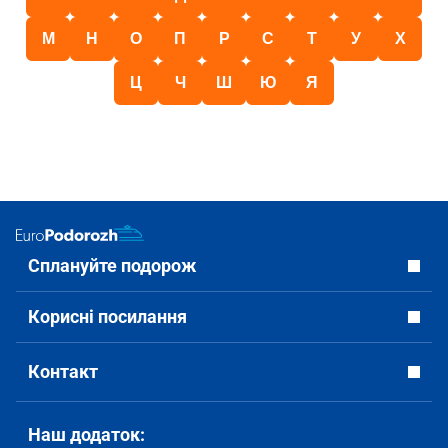
М
Н
О
П
Р
С
Т
У
Х
Ц
Ч
Ш
Ю
Я
Сплануйте подорож
Корисні посилання
Контакт
Наш додаток: