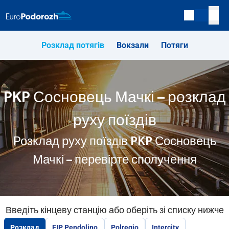
Розклад потягів
Вокзали
Потяги
PKP Сосновець Мачкі – розклад
руху поїздів
Розклад руху поїздів PKP Сосновець
Мачкі – перевірте сполучення
Введіть кінцеву станцію або оберіть зі списку нижче
Розклад
EIP Pendolino
Polregio
Intercity