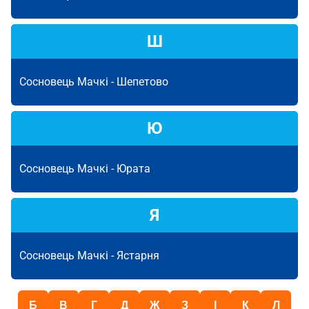
Ш
Сосновець Мачкі -
Шепетово
Ю
Сосновець Мачкі -
Юрата
Я
Сосновець Мачкі -
Ястарня
Б
В
Г
Д
Ж
З
І
К
Л