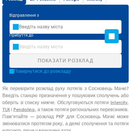
Відправлення з
Прибуття до
ПОКАЗАТИ РОЗКЛАД
Повернутися до розкладу
Як перевірити розклад руху потягів з Сосновець Мачкі?
Введіть станцію призначення у пошуковик сполучень або
оберіть зі списку нижче. Обслуговуються потяги
Intercity
,
TLK
і
Pendolino
, а також потяги регіональних перевізників.
Пам'ятайте — розклад PKP для Сосновець Мачкі може
змінюватися протягом року, а деякі сполучення та потяги
курсують лише у визначені дати.