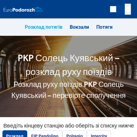
Розклад потягів
Вокзали
Потяги
PKP Солець Куявський –
розклад руху поїздів
Розклад руху поїздів PKP Солець
Куявський – перевірте сполучення
Введіть кінцеву станцію або оберіть зі списку нижче
Розклад
EIP Pendolino
Polregio
Intercity