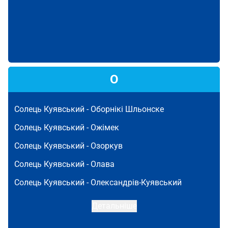
О
Солець Куявський -
Оборнікі Шльонске
Солець Куявський -
Ожімек
Солець Куявський -
Озоркув
Солець Куявський -
Олава
Солець Куявський -
Олександрів-Куявський
Детальніше