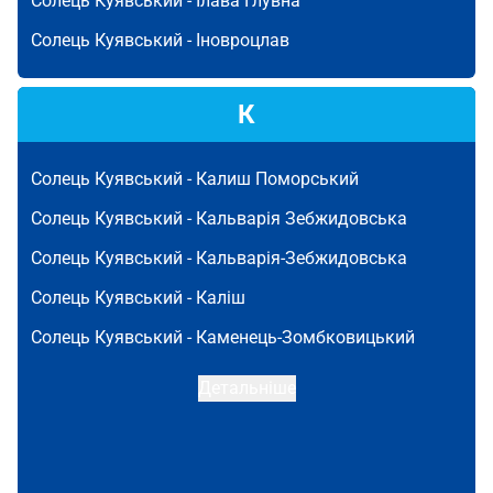
Солець Куявський -
Ілава Глувна
Солець Куявський -
Іновроцлав
К
Солець Куявський -
Калиш Поморський
Солець Куявський -
Кальварія Зебжидовська
Солець Куявський -
Кальварія-Зебжидовська
Солець Куявський -
Каліш
Солець Куявський -
Каменець-Зомбковицький
Детальніше