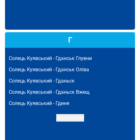
Г
Солець Куявський -
Гданськ Глувни
Солець Куявський -
Гданськ Оліва
Солець Куявський -
Гданьск
Солець Куявський -
Гданьск Вжещ
Солець Куявський -
Гдиня
Детальніше