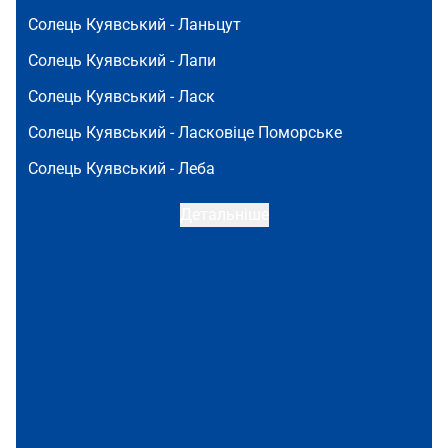
Солець Куявський -
Ланьцут
Солець Куявський -
Лапи
Солець Куявський -
Ласк
Солець Куявський -
Ласковіце Поморське
Солець Куявський -
Леба
Детальніше