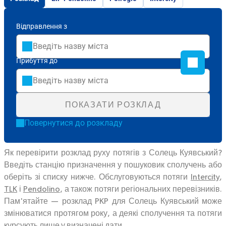
Відправлення з
Прибуття до
ПОКАЗАТИ РОЗКЛАД
Повернутися до розкладу
Як перевірити розклад руху потягів з Солець Куявський?
Введіть станцію призначення у пошуковик сполучень або
оберіть зі списку нижче. Обслуговуються потяги
Intercity
,
TLK
і
Pendolino
, а також потяги регіональних перевізників.
Пам'ятайте — розклад PKP для Солець Куявський може
змінюватися протягом року, а деякі сполучення та потяги
курсують лише у визначені дати.