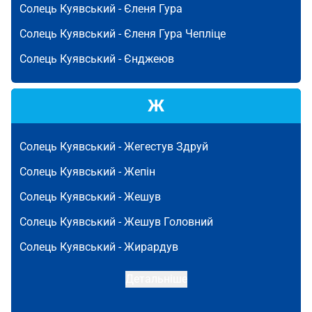
Солець Куявський -
Єленя Гура
Солець Куявський -
Єленя Гура Чепліце
Солець Куявський -
Єнджеюв
Ж
Солець Куявський -
Жегестув Здруй
Солець Куявський -
Жепін
Солець Куявський -
Жешув
Солець Куявський -
Жешув Головний
Солець Куявський -
Жирардув
Детальніше