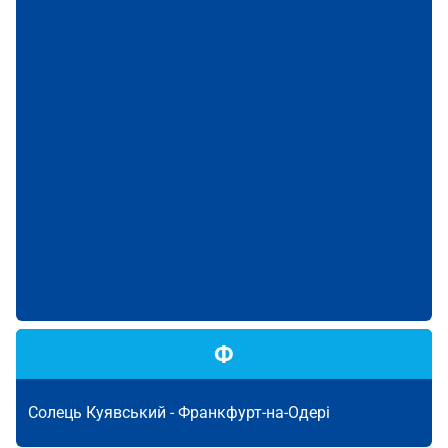
Ф
Солець Куявський -
Франкфурт-на-Одері