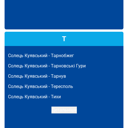
Т
Солець Куявський -
Тарнобжег
Солець Куявський -
Тарновські Гури
Солець Куявський -
Тарнув
Солець Куявський -
Тересполь
Солець Куявський -
Тихи
Детальніше