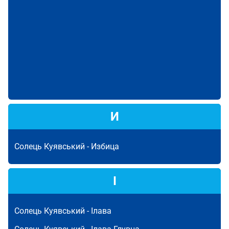
И
Солець Куявський -
Избица
І
Солець Куявський -
Ілава