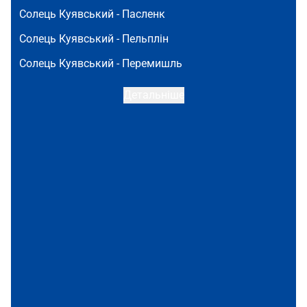
Солець Куявський -
Пасленк
Солець Куявський -
Пельплін
Солець Куявський -
Перемишль
Детальніше