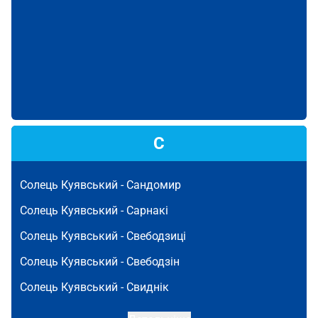
С
Солець Куявський -
Сандомир
Солець Куявський -
Сарнакі
Солець Куявський -
Свебодзиці
Солець Куявський -
Свебодзін
Солець Куявський -
Свиднік