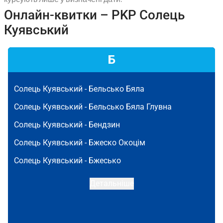
Онлайн-квитки – PKP Солець
Куявський
Б
Солець Куявський -
Бельсько Бяла
Солець Куявський -
Бельсько Бяла Глувна
Солець Куявський -
Бендзин
Солець Куявський -
Бжеско Окоцім
Солець Куявський -
Бжесько
Детальніше