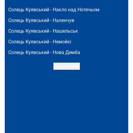
Солець Куявський -
Накло над Нотечьом
Солець Куявський -
Наленчув
Солець Куявський -
Нашельськ
Солець Куявський -
Немойкі
Солець Куявський -
Нова Демба
Детальніше