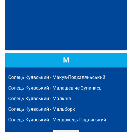
М
Солець Куявський -
Макув-Подхаляньський
Солець Куявський -
Малашевіче Зупинись
Солець Куявський -
Малкіня
Солець Куявський -
Мальборк
Солець Куявський -
Мендзжець-Подляський