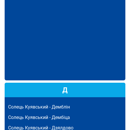
Д
Солець Куявський -
Демблін
Солець Куявський -
Дембіца
Солець Куявський -
Дзялдово