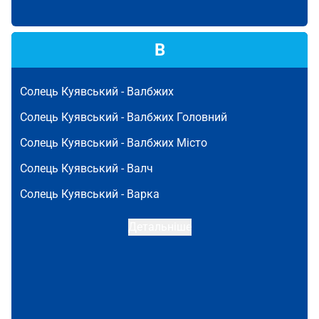
В
Солець Куявський -
Валбжих
Солець Куявський -
Валбжих Головний
Солець Куявський -
Валбжих Місто
Солець Куявський -
Валч
Солець Куявський -
Варка
Детальніше