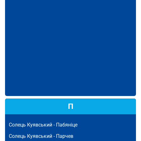
П
Солець Куявський -
Пабяніце
Солець Куявський -
Парчев