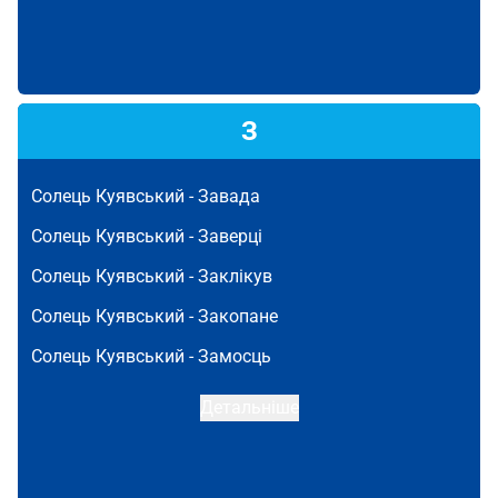
З
Солець Куявський -
Завада
Солець Куявський -
Заверці
Солець Куявський -
Заклікув
Солець Куявський -
Закопане
Солець Куявський -
Замосць
Детальніше