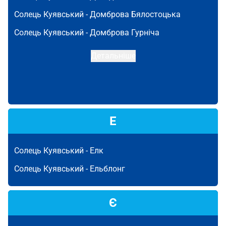
Солець Куявський -
Домброва Бялостоцька
Солець Куявський -
Домброва Гурніча
Детальніше
Е
Солець Куявський -
Елк
Солець Куявський -
Ельблонг
Є