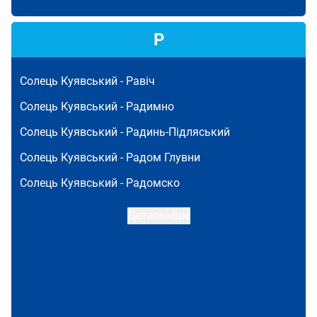
Р
Солець Куявський -
Равіч
Солець Куявський -
Радимно
Солець Куявський -
Радинь-Підляський
Солець Куявський -
Радом Глувни
Солець Куявський -
Радомско
Детальніше