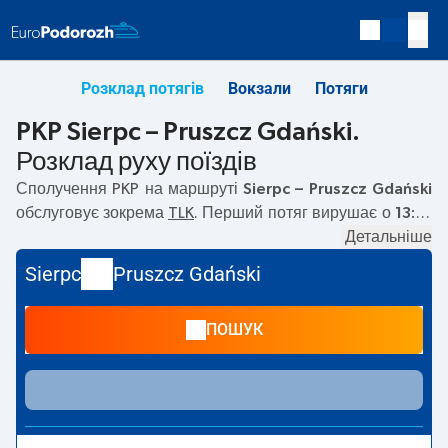
Розклад потягів
Вокзали
Потяги
PKP Sierpc – Pruszcz Gdański.
Розклад руху поїздів
Сполучення PKP на маршруті
Sierpc – Pruszcz Gdański
обслуговує зокрема
TLK
. Перший потяг вирушає о
13:19
з вокзалу PKP Sierpc. Останній потяг до Pruszcz Gdański
Детальніше
вирушає о 14:51. На маршруті
Sierpc
–
Pruszcz Gdański
Sierpc
Pruszcz Gdański
курсують також інші потяги:
— пропонують нижчу ціну
квитка і зазвичай довший час подорожі. Потяг завершує
ПОШУК
маршрут на станції Pruszcz Gdański.