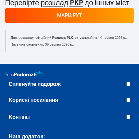
Перевірте
розклад PKP
до інших міст
МАРШРУТ
Дані розкладу: офіційний
Розклад PLK
, актуальний на
14 червня 2026 р.
.
Наступне оновлення:
30 серпня 2026 р.
.
Сплануйте подорож
Корисні посилання
Контакт
Наш додаток: