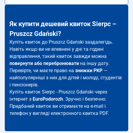
Як купити дешевий квиток Sierpc –
Pruszcz Gdański?
Купіть квиток до Pruszcz Gdański заздалегідь.
Навіть якщо ви не впевнені у дні та годині
відправлення, такий квиток завжди можна
повернути або перебронювати
на іншу дату.
Перевірте, чи маєте право на
знижки PKP
—
найпопулярніші з них для дітей і молоді, студентів
і пенсіонерів.
Купіть квиток Sierpc - Pruszcz Gdański через
інтернет з
EuroPodorozh
. Зручно і безпечно.
Придбаний квиток ви отримаєте на e-mail і
телефон у вигляді електронного квитка PDF.