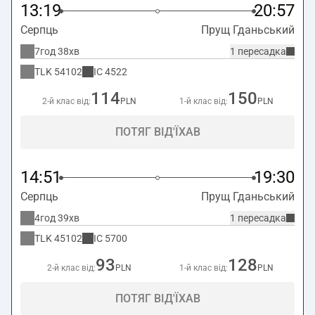
13:19
20:57
Серпць
Прущ Гданьський
7год 38хв
1 пересадка
TLK
54102
IC
4522
114
150
2-й клас від:
PLN
1-й клас від:
PLN
ПОТЯГ ВІД'ЇХАВ
14:51
19:30
Серпць
Прущ Гданьський
4год 39хв
1 пересадка
TLK
45102
IC
5700
93
128
2-й клас від:
PLN
1-й клас від:
PLN
ПОТЯГ ВІД'ЇХАВ