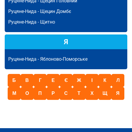
Руцяне-Нида -
Щецин Головний
Руцяне-Нида -
Щецин Домбє
Руцяне-Нида -
Щитно
Я
Руцяне-Нида -
Яблоново-Поморське
Б
В
Г
Е
Є
Ж
І
К
Л
М
О
П
Р
С
Т
Х
Щ
Я