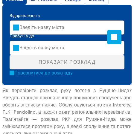
Відправлення з
Прибуття до
ПОКАЗАТИ РОЗКЛАД
Повернутися до розкладу
Як перевірити розклад руху потягів з Руцяне-Нида?
Введіть станцію призначення у пошуковик сполучень або
оберіть зі списку нижче. Обслуговуються потяги
Intercity
,
TLK
і
Pendolino
, а також потяги регіональних перевізників.
Пам'ятайте — розклад PKP для Руцяне-Нида може
змінюватися протягом року, а деякі сполучення та потяги
курсують лише у визначені дати.