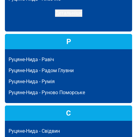
Детальніше
Р
Руцяне-Нида -
Равіч
Руцяне-Нида -
Радом Глувни
Руцяне-Нида -
Румія
Руцяне-Нида -
Руново Поморське
С
Руцяне-Нида -
Свідвин