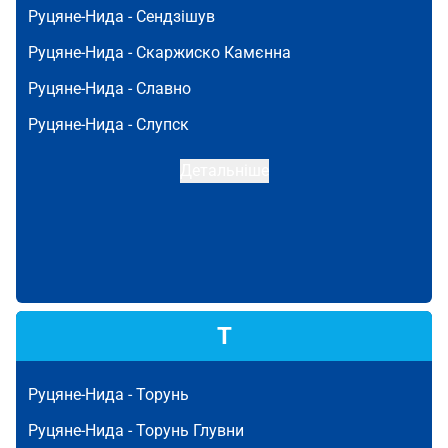
Руцяне-Нида -
Сендзішув
Руцяне-Нида -
Скаржиско Камєнна
Руцяне-Нида -
Славно
Руцяне-Нида -
Слупск
Детальніше
Т
Руцяне-Нида -
Торунь
Руцяне-Нида -
Торунь Глувни