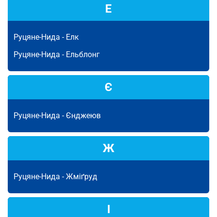
Е
Руцяне-Нида -
Елк
Руцяне-Нида -
Ельблонг
Є
Руцяне-Нида -
Єнджеюв
Ж
Руцяне-Нида -
Жміґруд
І