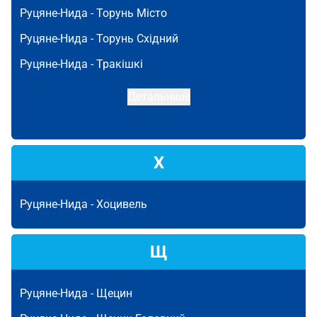
Руцяне-Нида -
Торунь Місто
Руцяне-Нида -
Торунь Східний
Руцяне-Нида -
Тракішкі
Детальніше
Х
Руцяне-Нида -
Хоцивель
Щ
Руцяне-Нида -
Щецин