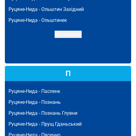
Руцяне-Нида -
Ольштин Західний
Руцяне-Нида -
Ольштинек
Детальніше
П
Руцяне-Нида -
Пасленк
Руцяне-Нида -
Познань
Руцяне-Нида -
Познань Глувни
Руцяне-Нида -
Прущ Гданьський
Руцяне-Нида -
Пясечно