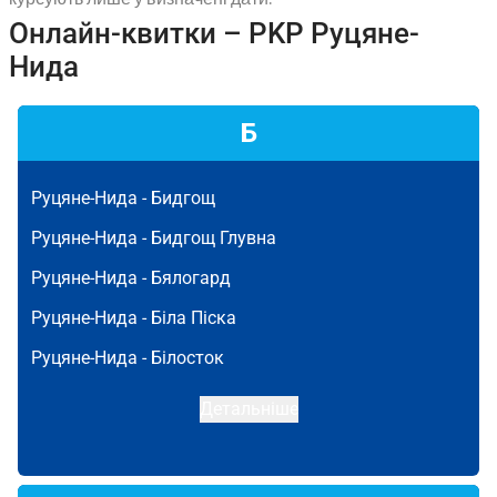
Онлайн-квитки – PKP Руцяне-
Нида
Б
Руцяне-Нида -
Бидгощ
Руцяне-Нида -
Бидгощ Глувна
Руцяне-Нида -
Бялогард
Руцяне-Нида -
Біла Піска
Руцяне-Нида -
Білосток
Детальніше