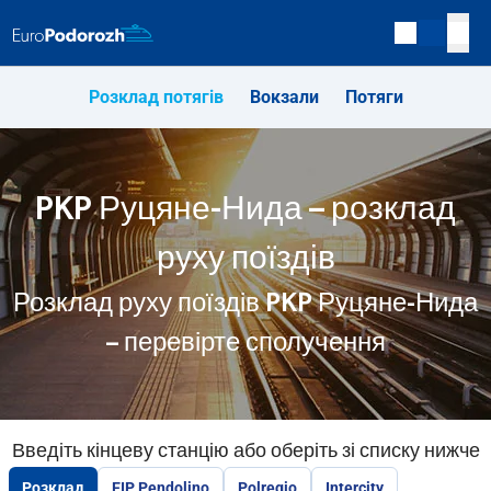
Розклад потягів
Вокзали
Потяги
PKP Руцяне-Нида – розклад
руху поїздів
Розклад руху поїздів PKP Руцяне-Нида
– перевірте сполучення
Введіть кінцеву станцію або оберіть зі списку нижче
Розклад
EIP Pendolino
Polregio
Intercity