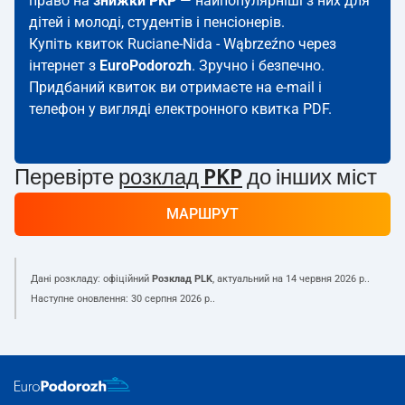
право на
знижки PKP
— найпопулярніші з них для
дітей і молоді, студентів і пенсіонерів.
Купіть квиток Ruciane-Nida - Wąbrzeźno через
інтернет з
EuroPodorozh
. Зручно і безпечно.
Придбаний квиток ви отримаєте на e-mail і
телефон у вигляді електронного квитка PDF.
Перевірте
розклад PKP
до інших міст
МАРШРУТ
Дані розкладу: офіційний
Розклад PLK
, актуальний на
14 червня 2026 р.
.
Наступне оновлення:
30 серпня 2026 р.
.