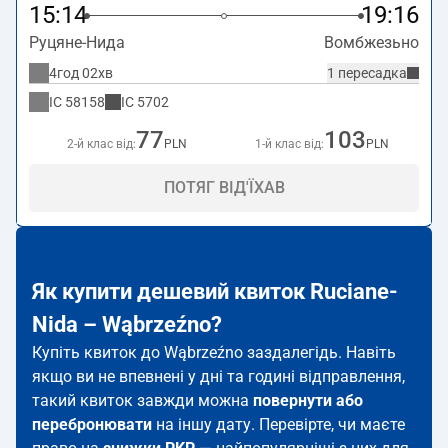
15:14
19:16
Руцяне-Нида
Вомбжезьно
4год 02хв
1 пересадка
IC
58158
IC
5702
77
103
2-й клас від:
PLN
1-й клас від:
PLN
ПОТЯГ ВІД'ЇХАВ
Як купити дешевий квиток Ruciane-
Nida – Wąbrzeźno?
Купіть квиток до Wąbrzeźno заздалегідь. Навіть
якщо ви не впевнені у дні та годині відправлення,
такий квиток завжди можна
повернути або
перебронювати
на іншу дату. Перевірте, чи маєте