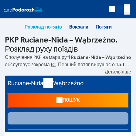
Розклад потягів
Вокзали
Потяги
PKP Ruciane-Nida – Wąbrzeźno.
Розклад руху поїздів
Сполучення PKP на маршруті
Ruciane-Nida – Wąbrzeźno
обслуговує зокрема
IC
. Перший потяг вирушає о
15:14
з
вокзалу PKP Ruciane-Nida. Останній потяг до Wąbrzeźno
Детальніше
вирушає о 15:14. Наразі на маршруті
Ruciane-Nida
–
Ruciane-Nida
Wąbrzeźno
Wąbrzeźno
не курсують інші потяги перевізника PKP
Intercity. Потяг завершує маршрут на станції Wąbrzeźno.
ПОШУК