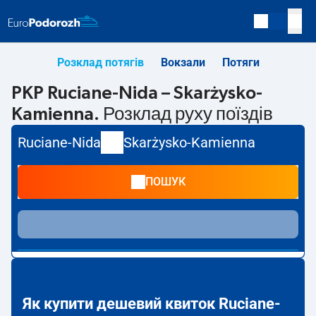
Розклад потягів
Вокзали
Потяги
PKP Ruciane-Nida – Skarżysko-
Kamienna. Розклад руху поїздів
Ruciane-Nida
Skarżysko-Kamienna
ПОШУК
Як купити дешевий квиток Ruciane-