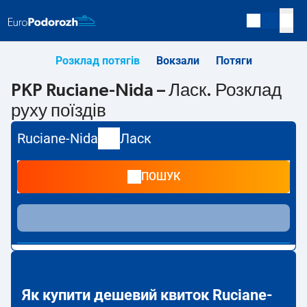
Розклад потягів
Вокзали
Потяги
PKP Ruciane-Nida – Ласк. Розклад
руху поїздів
Ruciane-Nida
Ласк
ПОШУК
Як купити дешевий квиток Ruciane-