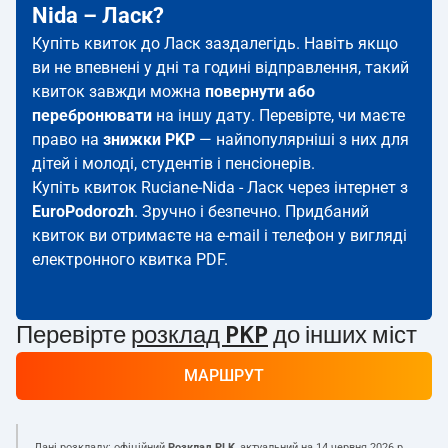
Nida – Ласк?
Купіть квиток до Ласк заздалегідь. Навіть якщо
ви не впевнені у дні та годині відправлення, такий
квиток завжди можна
повернути або
перебронювати
на іншу дату. Перевірте, чи маєте
право на
знижки PKP
— найпопулярніші з них для
дітей і молоді, студентів і пенсіонерів.
Купіть квиток Ruciane-Nida - Ласк через інтернет з
EuroPodorozh
. Зручно і безпечно. Придбаний
квиток ви отримаєте на e-mail і телефон у вигляді
електронного квитка PDF.
Перевірте
розклад PKP
до інших міст
МАРШРУТ
Дані розкладу: офіційний
Розклад PLK
, актуальний на
14 червня 2026 р.
.