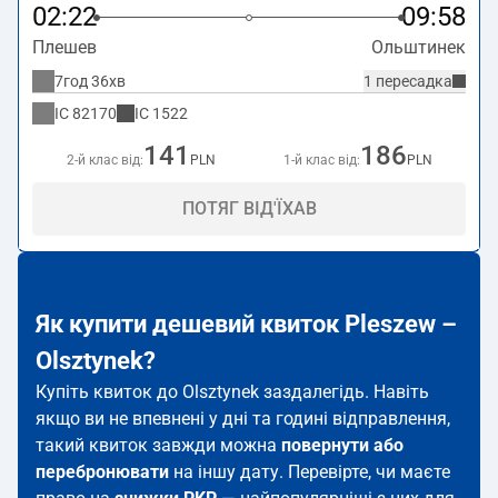
02:22
09:58
Плешев
Ольштинек
7год 36хв
1 пересадка
IC
82170
IC
1522
141
186
2-й клас від:
PLN
1-й клас від:
PLN
ПОТЯГ ВІД'ЇХАВ
Як купити дешевий квиток Pleszew –
Olsztynek?
Купіть квиток до Olsztynek заздалегідь. Навіть
якщо ви не впевнені у дні та годині відправлення,
такий квиток завжди можна
повернути або
перебронювати
на іншу дату. Перевірте, чи маєте