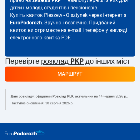
право на
знижки PKP
— найпопулярніші з них для
дітей і молоді, студентів і пенсіонерів.
Купіть квиток Pleszew - Olsztynek через інтернет з
EuroPodorozh
. Зручно і безпечно. Придбаний
квиток ви отримаєте на e-mail і телефон у вигляді
електронного квитка PDF.
Перевірте
розклад PKP
до інших міст
МАРШРУТ
Дані розкладу: офіційний
Розклад PLK
, актуальний на
14 червня 2026 р.
.
Наступне оновлення:
30 серпня 2026 р.
.