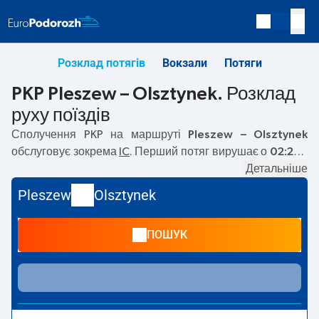
Розклад потягів
Вокзали
Потяги
PKP Pleszew – Olsztynek. Розклад
руху поїздів
Сполучення PKP на маршруті
Pleszew – Olsztynek
обслуговує зокрема
IC
. Перший потяг вирушає о
02:22
з
вокзалу PKP Pleszew. Останній потяг до Olsztynek
Детальніше
вирушає о 02:22. Наразі на маршруті
Pleszew
–
Pleszew
Olsztynek
Olsztynek
не курсують інші потяги перевізника PKP
Intercity. Потяг завершує маршрут на станції Olsztynek.
ПОШУК