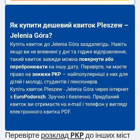
Як купити дешевий квиток Pleszew –
Jelenia Góra?
Купіть квиток до Jelenia Góra заздалегідь. Навіть
якщо ви не впевнені у дні та годині відправлення,
такий квиток завжди можна
повернути або
перебронювати
на іншу дату. Перевірте, чи маєте
право на
знижки PKP
— найпопулярніші з них для
дітей і молоді, студентів і пенсіонерів.
Купіть квиток Pleszew - Jelenia Góra через інтернет
з
EuroPodorozh
. Зручно і безпечно. Придбаний
квиток ви отримаєте на e-mail і телефон у вигляді
електронного квитка PDF.
Перевірте
розклад PKP
до інших міст