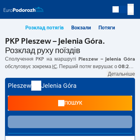
Розклад потягів
Вокзали
Потяги
PKP Pleszew – Jelenia Góra.
Розклад руху поїздів
Сполучення PKP на маршруті
Pleszew – Jelenia Góra
обслуговує зокрема
IC
. Перший потяг вирушає о
08:22
з
вокзалу PKP Pleszew. Останній потяг до Jelenia Góra
Детальніше
вирушає о 15:24. На маршруті
Pleszew
–
Jelenia Góra
Pleszew
Jelenia Góra
курсують також інші потяги:
TLK
— пропонують нижчу
ціну квитка і зазвичай довший час подорожі. Потяг
ПОШУК
завершує маршрут на станції Jelenia Góra.