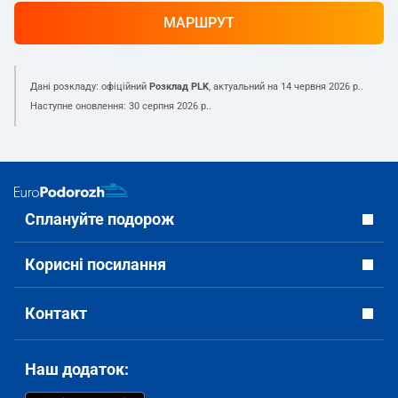
МАРШРУТ
Дані розкладу: офіційний
Розклад PLK
, актуальний на
14 червня 2026 р.
.
Наступне оновлення:
30 серпня 2026 р.
.
Сплануйте подорож
Корисні посилання
Контакт
Наш додаток: