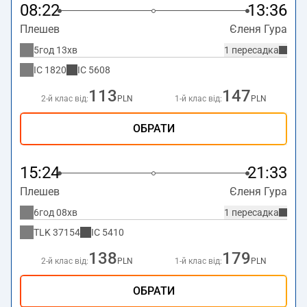
08:22
13:36
Плешев
Єленя Гура
5год 13хв
1 пересадка
IC
1820
IC
5608
113
147
2-й клас від:
PLN
1-й клас від:
PLN
ОБРАТИ
15:24
21:33
Плешев
Єленя Гура
6год 08хв
1 пересадка
TLK
37154
IC
5410
138
179
2-й клас від:
PLN
1-й клас від:
PLN
ОБРАТИ