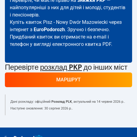
Перевірте, чи маєте право на
знижки PKP
—
найпопулярніші з них для дітей і молоді, студентів
і пенсіонерів.
Купіть квиток Pisz - Nowy Dwór Mazowiecki через
інтернет з
EuroPodorozh
. Зручно і безпечно.
Придбаний квиток ви отримаєте на e-mail і
телефон у вигляді електронного квитка PDF.
Перевірте
розклад PKP
до інших міст
МАРШРУТ
Дані розкладу: офіційний
Розклад PLK
, актуальний на
14 червня 2026 р.
.
Наступне оновлення:
30 серпня 2026 р.
.