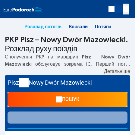
Розклад потягів
Вокзали
Потяги
PKP Pisz – Nowy Dwór Mazowiecki.
Розклад руху поїздів
Сполучення PKP на маршруті
Pisz – Nowy Dwór
Mazowiecki
обслуговує зокрема
IC
. Перший потяг
вирушає о
15:00
з вокзалу PKP Pisz. Останній потяг до
Детальніше
Nowy Dwór Mazowiecki вирушає о 15:00. Наразі на
Pisz
Nowy Dwór Mazowiecki
маршруті
Pisz
–
Nowy Dwór Mazowiecki
не курсують інші
потяги перевізника PKP Intercity. Потяг завершує
ПОШУК
маршрут на станції Nowy Dwór Mazowiecki.