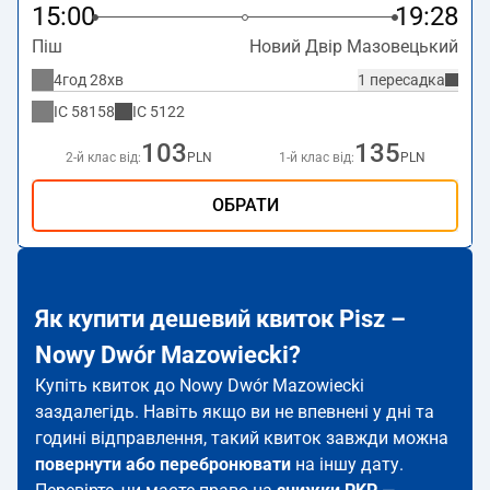
15:00
19:28
Піш
Новий Двір Мазовецький
4год 28хв
1 пересадка
IC
58158
IC
5122
103
135
2-й клас від:
PLN
1-й клас від:
PLN
ОБРАТИ
Як купити дешевий квиток Pisz –
Nowy Dwór Mazowiecki?
Купіть квиток до Nowy Dwór Mazowiecki
заздалегідь. Навіть якщо ви не впевнені у дні та
годині відправлення, такий квиток завжди можна
повернути або перебронювати
на іншу дату.