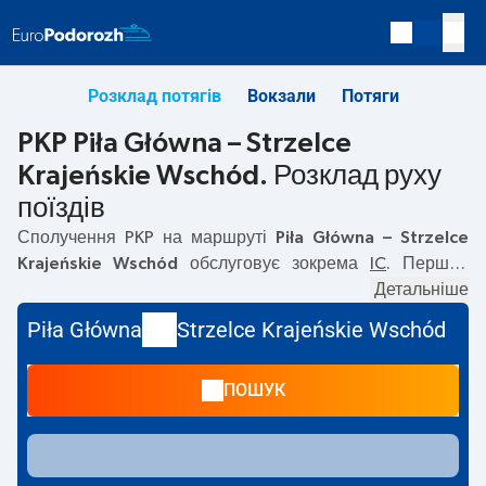
Розклад потягів
Вокзали
Потяги
PKP Piła Główna – Strzelce
Krajeńskie Wschód. Розклад руху
поїздів
Сполучення PKP на маршруті
Piła Główna – Strzelce
Krajeńskie Wschód
обслуговує зокрема
IC
. Перший
потяг вирушає о
09:15
з вокзалу PKP Piła Główna.
Детальніше
Останній потяг до Strzelce Krajeńskie Wschód вирушає о
Piła Główna
Strzelce Krajeńskie Wschód
21:37. На маршруті
Piła Główna
–
Strzelce Krajeńskie
Wschód
курсують також інші потяги:
TLK
— пропонують
ПОШУК
нижчу ціну квитка і зазвичай довший час подорожі.
Потяг завершує маршрут на станції Strzelce Krajeńskie
Wschód.