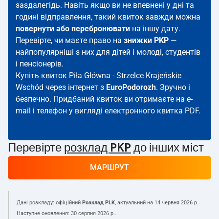
заздалегідь. Навіть якщо ви не впевнені у дні та
годині відправлення, такий квиток завжди можна
повернути або перебронювати
на іншу дату.
Перевірте, чи маєте право на
знижки PKP
—
найпопулярніші з них для дітей і молоді, студентів
і пенсіонерів.
Купіть квиток Piła Główna - Strzelce Krajeńskie
Wschód через інтернет з
EuroPodorozh
. Зручно і
безпечно. Придбаний квиток ви отримаєте на e-
mail і телефон у вигляді електронного квитка PDF.
Перевірте
розклад PKP
до інших міст
МАРШРУТ
Дані розкладу: офіційний
Розклад PLK
, актуальний на
14 червня 2026 р.
.
Наступне оновлення:
30 серпня 2026 р.
.