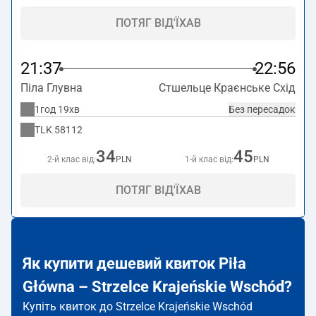
ПОТЯГ ВІД'ЇХАВ
21:37
22:56
Піла Глувна
Стшельце Краєнське Схід
1год 19хв
Без пересадок
TLK
58112
34
45
2-й клас від:
PLN
1-й клас від:
PLN
ПОТЯГ ВІД'ЇХАВ
Як купити дешевий квиток Piła
Główna – Strzelce Krajeńskie Wschód?
Купіть квиток до Strzelce Krajeńskie Wschód