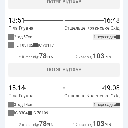
ПОТЯГ ВІД'ЇХАВ
13:51
16:48
Піла Глувна
Стшельце Краєнське Схід
2год 57хв
1 пересадка
TLK
83102
IC
78117
78
103
2-й клас від:
PLN
1-й клас від:
PLN
ПОТЯГ ВІД'ЇХАВ
15:14
19:08
Піла Глувна
Стшельце Краєнське Схід
3год 54хв
1 пересадка
IC
8304
IC
78109
78
103
2-й клас від:
PLN
1-й клас від:
PLN