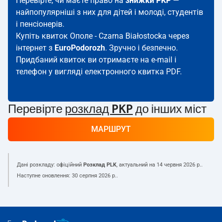
Перевірте, чи маєте право на
знижки PKP
—
найпопулярніші з них для дітей і молоді, студентів
і пенсіонерів.
Купіть квиток Ополе - Czarna Białostocka через
інтернет з
EuroPodorozh
. Зручно і безпечно.
Придбаний квиток ви отримаєте на e-mail і
телефон у вигляді електронного квитка PDF.
Перевірте
розклад PKP
до інших міст
МАРШРУТ
Дані розкладу: офіційний
Розклад PLK
, актуальний на
14 червня 2026 р.
.
Наступне оновлення:
30 серпня 2026 р.
.