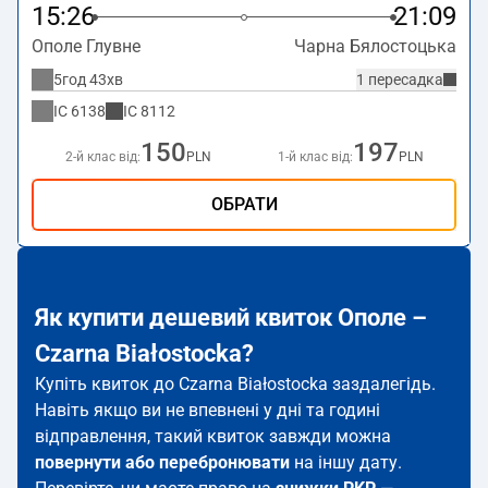
15:26
21:09
Ополе Глувне
Чарна Бялостоцька
5год 43хв
1 пересадка
IC
6138
IC
8112
150
197
2-й клас від:
PLN
1-й клас від:
PLN
ОБРАТИ
Як купити дешевий квиток Ополе –
Czarna Białostocka?
Купіть квиток до Czarna Białostocka заздалегідь.
Навіть якщо ви не впевнені у дні та годині
відправлення, такий квиток завжди можна
повернути або перебронювати
на іншу дату.