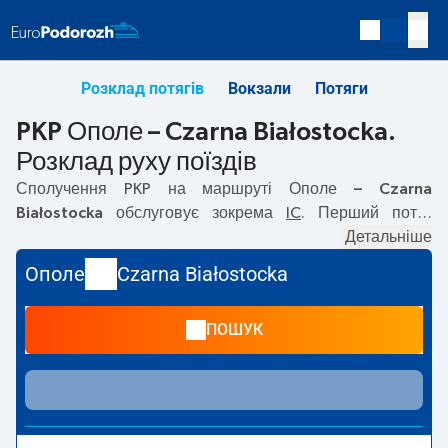
Розклад потягів
Вокзали
Потяги
PKP Ополе – Czarna Białostocka.
Розклад руху поїздів
Сполучення PKP на маршруті
Ополе – Czarna
Białostocka
обслуговує зокрема
IC
. Перший потяг
вирушає о
15:26
з вокзалу PKP Ополе. Останній потяг до
Детальніше
Czarna Białostocka вирушає о 15:26. Наразі на маршруті
Ополе
Czarna Białostocka
Ополе
–
Czarna Białostocka
не курсують інші потяги
перевізника PKP Intercity. Потяг завершує маршрут на
ПОШУК
станції Czarna Białostocka.