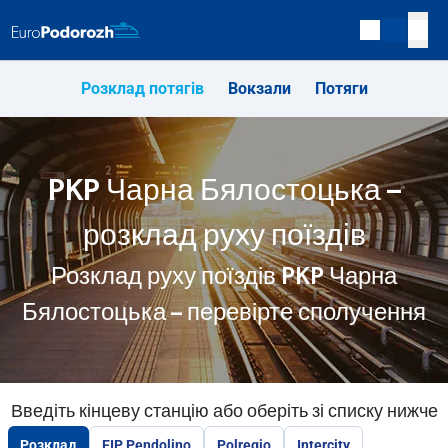
Розклад потягів
Вокзали
Потяги
PKP Чарна Бялостоцька –
розклад руху поїздів
Розклад руху поїздів PKP Чарна
Бялостоцька – перевірте сполучення
Введіть кінцеву станцію або оберіть зі списку нижче
Розклад
EIP Pendolino
Polregio
Intercity