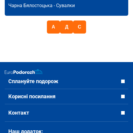
Чарна Бялостоцька -
Сувалки
А
Д
С
Сплануйте подорож
Корисні посилання
Контакт
Наш додаток: