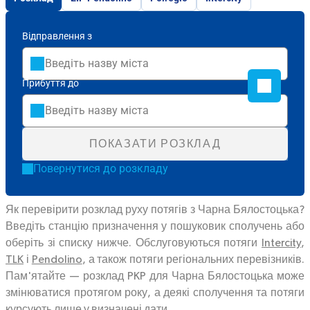
Відправлення з
Прибуття до
ПОКАЗАТИ РОЗКЛАД
Повернутися до розкладу
Як перевірити розклад руху потягів з Чарна Бялостоцька?
Введіть станцію призначення у пошуковик сполучень або
оберіть зі списку нижче. Обслуговуються потяги
Intercity
,
TLK
і
Pendolino
, а також потяги регіональних перевізників.
Пам'ятайте — розклад PKP для Чарна Бялостоцька може
змінюватися протягом року, а деякі сполучення та потяги
курсують лише у визначені дати.