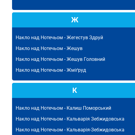
Ж
Накло над Нотечьом -
Жегестув Здруй
Накло над Нотечьом -
Жешув
Накло над Нотечьом -
Жешув Головний
Накло над Нотечьом -
Жміґруд
К
Накло над Нотечьом -
Калиш Поморський
Накло над Нотечьом -
Кальварія Зебжидовська
Накло над Нотечьом -
Кальварія-Зебжидовська