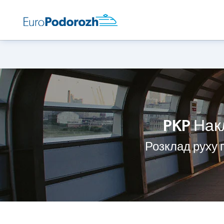
PKP Нак
Розклад руху 