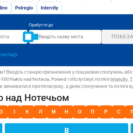
lino
Polregio
Intercity
Прибуття до
ПОКАЗА
озкладу
ом? Введіть станцію призначення у пошуковик сполучень або 
00 Naklo nad Notecia, Poland і обслуговує потяги
Intercity
,
T
змінюватися протягом року, а деякі сполучення та потяги ку
о над Нотечьом
З
І
К
Л
М
Н
О
П
Р
С
В