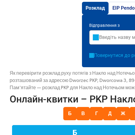
Розклад
EIP Pendo
Відправлення з
Повернутися до р
Як перевірити розклад руху потягів з Накло над Нотечь
розташований за адресою Dworzec PKP, Dworcowa 3, 89-1
Пам'ятайте — розклад PKP для Накло над Нотечьом може 
Онлайн-квитки – PKP Накл
Б
В
Г
Д
Ж
Б