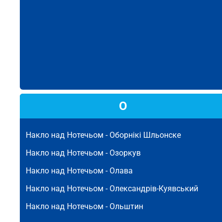
О
Накло над Нотечьом -
Оборнікі Шльонске
Накло над Нотечьом -
Озоркув
Накло над Нотечьом -
Олава
Накло над Нотечьом -
Олександрів-Куявський
Накло над Нотечьом -
Ольштин