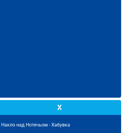
Х
Накло над Нотечьом -
Хабувка