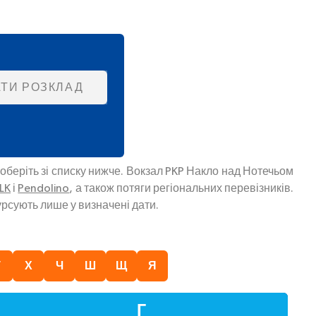
ТИ РОЗКЛАД
оберіть зі списку нижче. Вокзал PKP Накло над Нотечьом
LK
і
Pendolino
, а також потяги регіональних перевізників.
рсують лише у визначені дати.
Т
Х
Ч
Ш
Щ
Я
Г