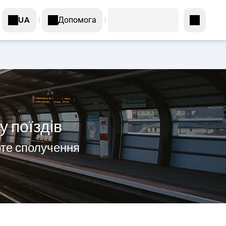
Допомога
UA
 поїздів
рте сполучення