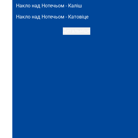
Накло над Нотечьом -
Каліш
Накло над Нотечьом -
Катовіце
Детальніше