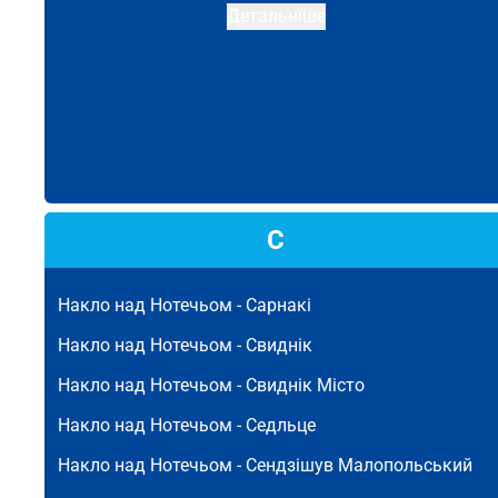
Детальніше
С
Накло над Нотечьом -
Сарнакі
Накло над Нотечьом -
Свиднік
Накло над Нотечьом -
Свиднік Місто
Накло над Нотечьом -
Седльце
Накло над Нотечьом -
Сендзішув Малопольський