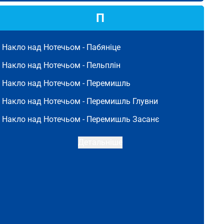
П
Накло над Нотечьом -
Пабяніце
Накло над Нотечьом -
Пельплін
Накло над Нотечьом -
Перемишль
Накло над Нотечьом -
Перемишль Глувни
Накло над Нотечьом -
Перемишль Засанє
Детальніше