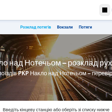
Розклад потягів
Вокзали
Потяги
ло над Нотечьом – розклад руху
поїздів PKP Накло над Нотечьом – переві
Введіть кінцеву станцію або оберіть зі списку нижче