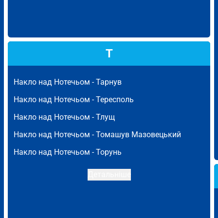
Т
Накло над Нотечьом -
Тарнув
Накло над Нотечьом -
Тересполь
Накло над Нотечьом -
Тлущ
Накло над Нотечьом -
Томашув Мазовецький
Накло над Нотечьом -
Торунь
Детальніше