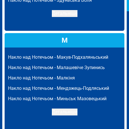
Накло над Нотечьом -
Здуньська Воля
Детальніше
М
Накло над Нотечьом -
Макув-Подхаляньський
Накло над Нотечьом -
Малашевіче Зупинись
Накло над Нотечьом -
Малкіня
Накло над Нотечьом -
Мендзжець-Подляський
Накло над Нотечьом -
Миньськ Мазовецький
Детальніше