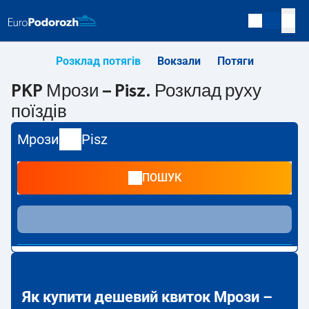
Розклад потягів
Вокзали
Потяги
PKP Мрози – Pisz. Розклад руху
поїздів
Мрози
Pisz
ПОШУК
Як купити дешевий квиток Мрози –