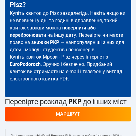
Pisz?
Купіть квиток до Pisz заздалегідь. Навіть якщо ви
не впевнені у дні та годині відправлення, такий
квиток завжди можна
повернути або
перебронювати
на іншу дату. Перевірте, чи маєте
право на
знижки PKP
— найпопулярніші з них для
дітей і молоді, студентів і пенсіонерів.
Купіть квиток Мрози - Pisz через інтернет з
EuroPodorozh
. Зручно і безпечно. Придбаний
квиток ви отримаєте на e-mail і телефон у вигляді
електронного квитка PDF.
Перевірте
розклад PKP
до інших міст
МАРШРУТ
Дані розкладу: офіційний
Розклад PLK
, актуальний на
14 червня 2026 р.
.