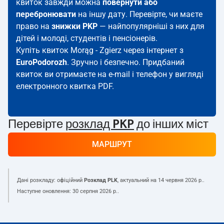
квиток завжди можна
повернути або
перебронювати
на іншу дату. Перевірте, чи маєте
право на
знижки PKP
— найпопулярніші з них для
дітей і молоді, студентів і пенсіонерів.
Купіть квиток Morąg - Zgierz через інтернет з
EuroPodorozh
. Зручно і безпечно. Придбаний
квиток ви отримаєте на e-mail і телефон у вигляді
електронного квитка PDF.
Перевірте
розклад PKP
до інших міст
МАРШРУТ
Дані розкладу: офіційний
Розклад PLK
, актуальний на
14 червня 2026 р.
.
Наступне оновлення:
30 серпня 2026 р.
.