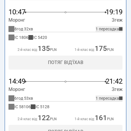
10:47
19:19
Моронг
Згеж
8год 32хв
1 пересадка
IC
1806
IC
5420
135
175
2-й клас від:
PLN
1-й клас від:
PLN
ПОТЯГ ВІД'ЇХАВ
14:49
21:42
Моронг
Згеж
6год 53хв
1 пересадка
IC
58106
IC
5128
122
161
2-й клас від:
PLN
1-й клас від:
PLN