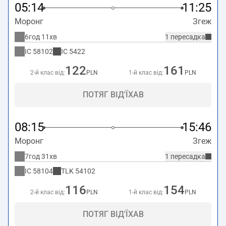
05:14
11:25
Моронг
Згеж
6год 11хв
1 пересадка
IC
58102
IC
5422
122
161
2-й клас від:
PLN
1-й клас від:
PLN
ПОТЯГ ВІД'ЇХАВ
08:15
15:46
Моронг
Згеж
7год 31хв
1 пересадка
IC
58104
TLK
54102
116
154
2-й клас від:
PLN
1-й клас від:
PLN
ПОТЯГ ВІД'ЇХАВ