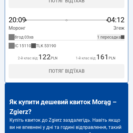
ПОТЯГ ВІД'ЇХАВ
20:09
04:12
Моронг
Згеж
8год 03хв
1 пересадка
IC
15110
TLK
53190
122
161
2-й клас від:
PLN
1-й клас від:
PLN
ПОТЯГ ВІД'ЇХАВ
Як купити дешевий квиток Morąg –
Zgierz?
Купіть квиток до Zgierz заздалегідь. Навіть якщо
ви не впевнені у дні та годині відправлення, такий