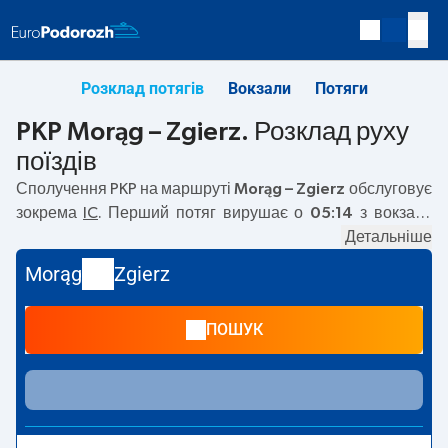
Розклад потягів
Вокзали
Потяги
PKP Morąg – Zgierz. Розклад руху
поїздів
Сполучення PKP на маршруті
Morąg – Zgierz
обслуговує
зокрема
IC
. Перший потяг вирушає о
05:14
з вокзалу
PKP Morąg. Останній потяг до Zgierz вирушає о 20:09.
Детальніше
На маршруті
Morąg
–
Zgierz
курсують також інші потяги:
Morąg
Zgierz
TLK
— пропонують нижчу ціну квитка і зазвичай довший
час подорожі. Потяг завершує маршрут на станції
ПОШУК
Zgierz.