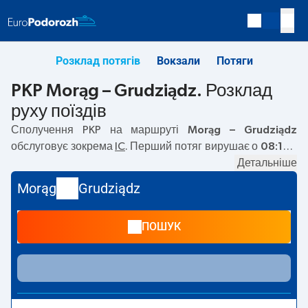
Розклад потягів
Вокзали
Потяги
PKP Morąg – Grudziądz. Розклад
руху поїздів
Сполучення PKP на маршруті
Morąg – Grudziądz
обслуговує зокрема
IC
. Перший потяг вирушає о
08:15
з
вокзалу PKP Morąg. Останній потяг до Grudziądz
Детальніше
вирушає о 08:15. Наразі на маршруті
Morąg
–
Grudziądz
Morąg
Grudziądz
не курсують інші потяги перевізника PKP Intercity. Потяг
завершує маршрут на станції Grudziądz.
ПОШУК