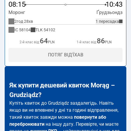
08:15
10:43
Моронг
Ґрудзьондз
2год 28хв
1 пересадка
IC
58104
TLK
54102
64
86
2-й клас від:
PLN
1-й клас від:
PLN
ПОТЯГ ВІД'ЇХАВ
Як купити дешевий квиток Morąg –
Grudziądz?
Купіть квиток до Grudziądz заздалегідь. Навіть
якщо ви не впевнені у дні та годині відправлення,
такий квиток завжди можна
повернути або
перебронювати
на іншу дату. Перевірте, чи маєте