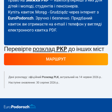
право на
знижки PKP
— найпопулярніші з них для
дітей і молоді, студентів і пенсіонерів.
Купіть квиток Morąg - Grudziądz через інтернет з
EuroPodorozh
. Зручно і безпечно. Придбаний
квиток ви отримаєте на e-mail і телефон у вигляді
електронного квитка PDF.
Перевірте
розклад PKP
до інших міст
МАРШРУТ
Дані розкладу: офіційний
Розклад PLK
, актуальний на
14 червня 2026 р.
.
Наступне оновлення:
30 серпня 2026 р.
.