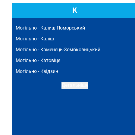
К
Могільно -
Калиш Поморський
Могільно -
Каліш
Могільно -
Каменець-Зомбковицький
Могільно -
Катовіце
Могільно -
Квідзин
Детальніше