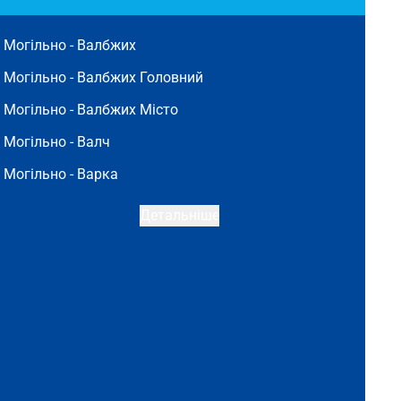
Могільно -
Валбжих
Могільно -
Валбжих Головний
Могільно -
Валбжих Місто
Могільно -
Валч
Могільно -
Варка
Детальніше