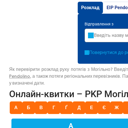
Розклад
EIP Pendo
Відправлення з
Повернутися до р
Як перевірити розклад руху потягів з Могільно? Введ
Pendolino
, а також потяги регіональних перевізників. 
у визначені дати.
Онлайн-квитки – PKP Могі
А
Б
В
Г
Ґ
Д
Е
Є
Ж
А