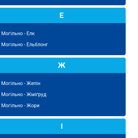
Е
Могільно -
Елк
Могільно -
Ельблонг
Ж
Могільно -
Жепін
Могільно -
Жміґруд
Могільно -
Жори
І