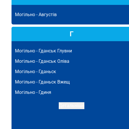
Могільно -
Августів
Г
Могільно -
Гданськ Глувни
Могільно -
Гданськ Оліва
Могільно -
Гданьск
Могільно -
Гданьск Вжещ
Могільно -
Гдиня
Детальніше