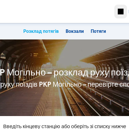
Розклад потягів
Вокзали
Потяги
P Могільно – розклад руху поїз
руху поїздів PKP Могільно – перевірте с
Введіть кінцеву станцію або оберіть зі списку нижче