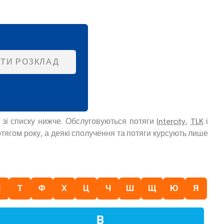
ТИ РОЗКЛАД
ь зі списку нижче. Обслуговуються потяги
Intercity
,
TLK
і
тягом року, а деякі сполучення та потяги курсують лише
С
Т
Ф
Х
Ц
Ч
Ш
Щ
Ю
Я
В