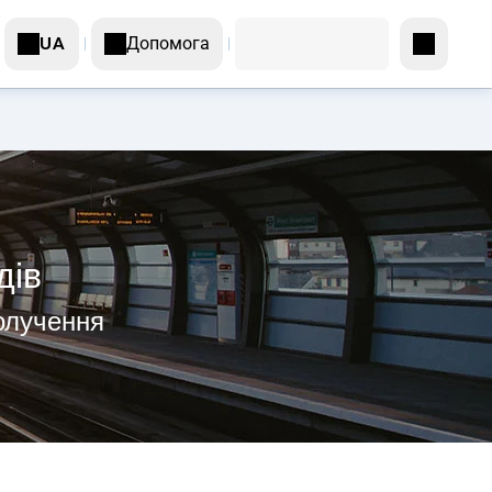
Допомога
UA
дів
получення