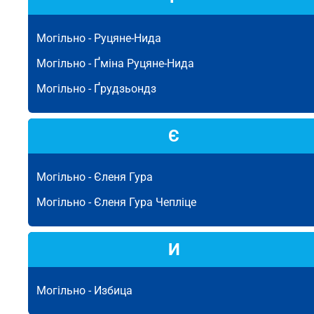
Могільно -
Руцяне-Нида
Могільно -
Ґміна Руцяне-Нида
Могільно -
Ґрудзьондз
Є
Могільно -
Єленя Гура
Могільно -
Єленя Гура Чепліце
И
Могільно -
Избица