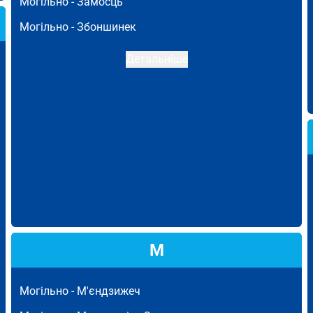
Могільно -
Замосць
Могільно -
Збоншинек
Детальніше
М
Могільно -
М'єндзижеч