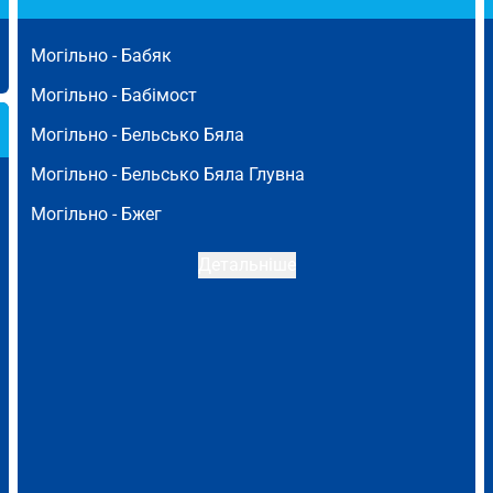
Могільно -
Бабяк
Могільно -
Бабімост
Могільно -
Бельсько Бяла
Могільно -
Бельсько Бяла Глувна
Могільно -
Бжег
Детальніше