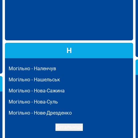
Н
Могільно -
Наленчув
Могільно -
Нашельськ
Могільно -
Нова-Сажина
Могільно -
Нова-Суль
Могільно -
Нове-Дрезденко
Детальніше