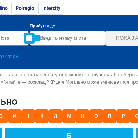
lino
Polregio
Intercity
Прибуття до
ПОКАЗА
озкладу
іть станцію призначення у пошуковик сполучень або оберіт
Пам'ятайте — розклад PKP для Могільно може змінюватися про
льно
З
И
І
К
Л
М
Н
О
П
Р
Б