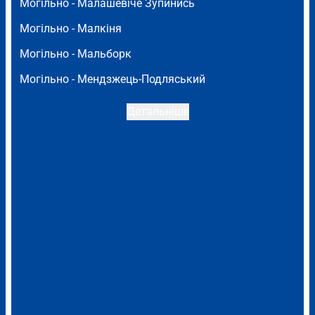
Могільно -
Малашевіче Зупинись
Могільно -
Малкіня
Могільно -
Мальборк
Могільно -
Мендзжець-Подляський
Детальніше