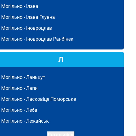
Могільно -
Ілава
Могільно -
Ілава Глувна
Могільно -
Іновроцлав
Могільно -
Іновроцлав Ранбінек
Л
Могільно -
Ланьцут
Могільно -
Лапи
Могільно -
Ласковіце Поморське
Могільно -
Леба
Могільно -
Лежайськ
Детальніше