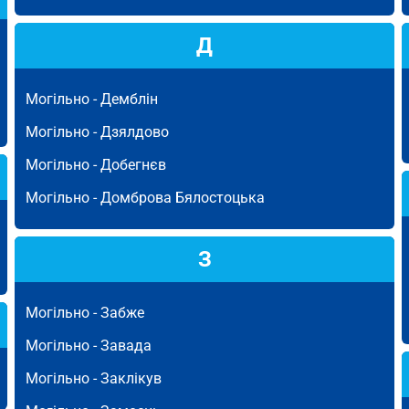
Д
Могільно -
Демблін
Могільно -
Дзялдово
Могільно -
Добегнєв
Могільно -
Домброва Бялостоцька
З
Могільно -
Забже
Могільно -
Завада
Могільно -
Заклікув