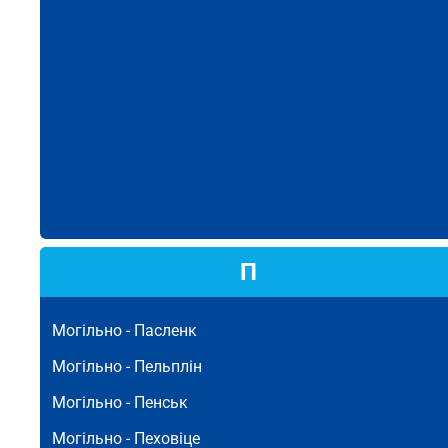
П
Могільно -
Пасленк
Могільно -
Пельплін
Могільно -
Пенськ
Могільно -
Пеховіце