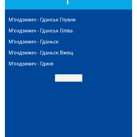
Г
М'єндзижеч -
Гданськ Глувни
М'єндзижеч -
Гданськ Оліва
М'єндзижеч -
Гданьск
М'єндзижеч -
Гданьск Вжещ
М'єндзижеч -
Гдиня
Детальніше