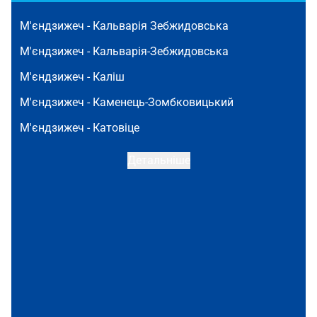
М'єндзижеч -
Кальварія Зебжидовська
М'єндзижеч -
Кальварія-Зебжидовська
М'єндзижеч -
Каліш
М'єндзижеч -
Каменець-Зомбковицький
М'єндзижеч -
Катовіце
Детальніше