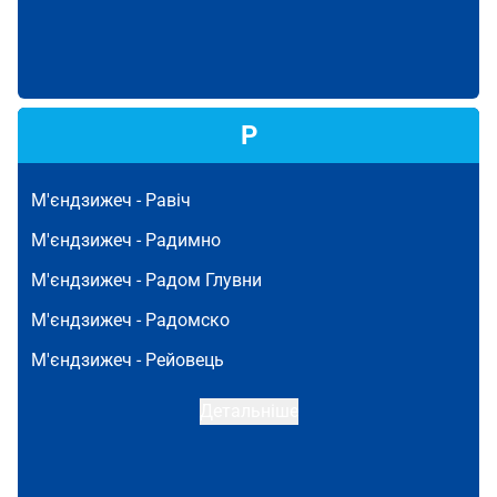
Р
М'єндзижеч -
Равіч
М'єндзижеч -
Радимно
М'єндзижеч -
Радом Глувни
М'єндзижеч -
Радомско
М'єндзижеч -
Рейовець
Детальніше