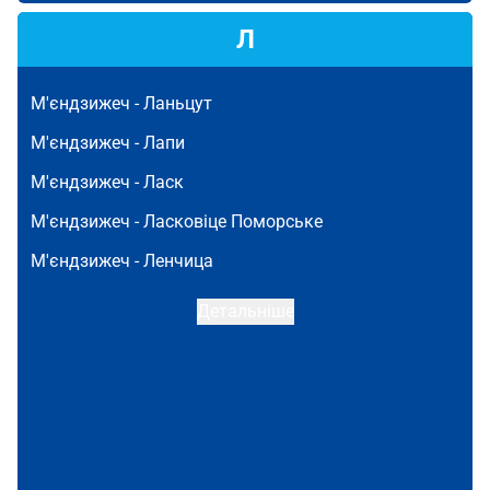
Л
М'єндзижеч -
Ланьцут
М'єндзижеч -
Лапи
М'єндзижеч -
Ласк
М'єндзижеч -
Ласковіце Поморське
М'єндзижеч -
Ленчица
Детальніше