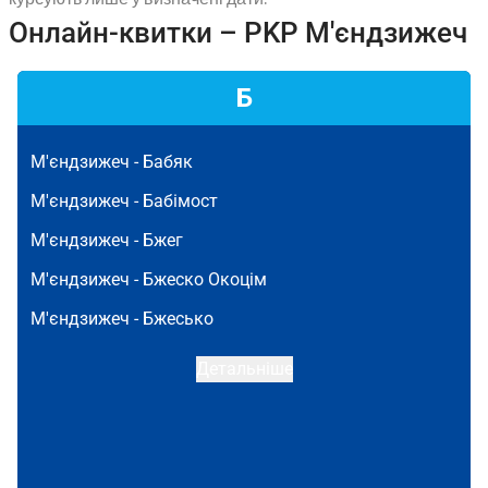
Онлайн-квитки – PKP М'єндзижеч
Б
М'єндзижеч -
Бабяк
М'єндзижеч -
Бабімост
М'єндзижеч -
Бжег
М'єндзижеч -
Бжеско Окоцім
М'єндзижеч -
Бжесько
Детальніше