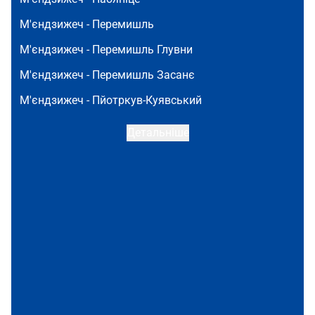
М'єндзижеч -
Перемишль
М'єндзижеч -
Перемишль Глувни
М'єндзижеч -
Перемишль Засанє
М'єндзижеч -
Пйотркув-Куявський
Детальніше