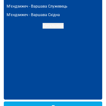
М'єндзижеч -
Варшава Служевець
М'єндзижеч -
Варшава Східна
Детальніше