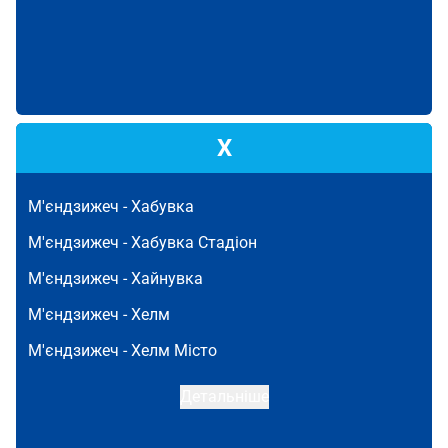
Х
М'єндзижеч -
Хабувка
М'єндзижеч -
Хабувка Стадіон
М'єндзижеч -
Хайнувка
М'єндзижеч -
Хелм
М'єндзижеч -
Хелм Місто
Детальніше