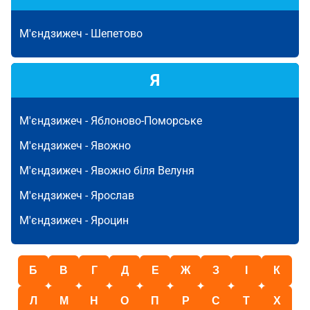
М'єндзижеч -
Шепетово
Я
М'єндзижеч -
Яблоново-Поморське
М'єндзижеч -
Явожно
М'єндзижеч -
Явожно біля Велуня
М'єндзижеч -
Ярослав
М'єндзижеч -
Яроцин
Б
В
Г
Д
Е
Ж
З
І
К
Л
М
Н
О
П
Р
С
Т
Х