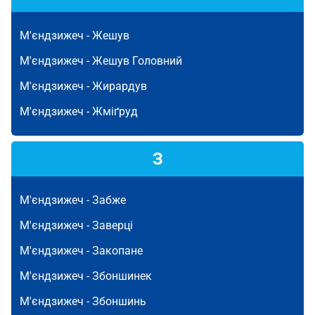
М'єндзижеч -
Жешув
М'єндзижеч -
Жешув Головний
М'єндзижеч -
Жирардув
М'єндзижеч -
Жміґруд
З
М'єндзижеч -
Забже
М'єндзижеч -
Заверці
М'єндзижеч -
Закопане
М'єндзижеч -
Збоншинек
М'єндзижеч -
Збоншинь