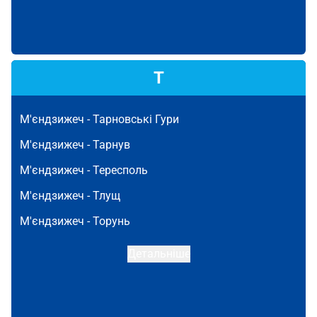
Т
М'єндзижеч -
Тарновські Гури
М'єндзижеч -
Тарнув
М'єндзижеч -
Тересполь
М'єндзижеч -
Тлущ
М'єндзижеч -
Торунь
Детальніше