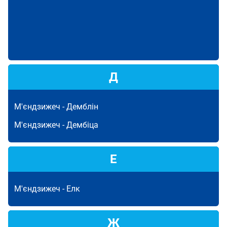
Д
М'єндзижеч -
Демблін
М'єндзижеч -
Дембіца
Е
М'єндзижеч -
Елк
Ж