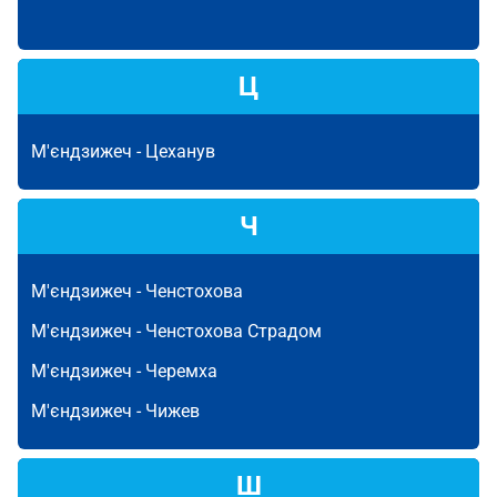
Ц
М'єндзижеч -
Цеханув
Ч
М'єндзижеч -
Ченстохова
М'єндзижеч -
Ченстохова Страдом
М'єндзижеч -
Черемха
М'єндзижеч -
Чижев
Ш