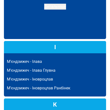
Детальніше
І
М'єндзижеч -
Ілава
М'єндзижеч -
Ілава Глувна
М'єндзижеч -
Іновроцлав
М'єндзижеч -
Іновроцлав Ранбінек
К