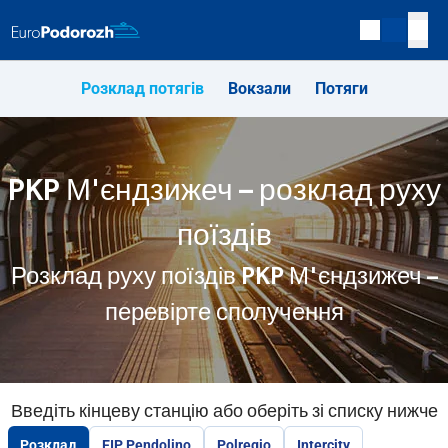
Розклад потягів
Вокзали
Потяги
PKP М'єндзижеч – розклад руху
поїздів
Розклад руху поїздів PKP М'єндзижеч –
перевірте сполучення
Введіть кінцеву станцію або оберіть зі списку нижче
Розклад
EIP Pendolino
Polregio
Intercity