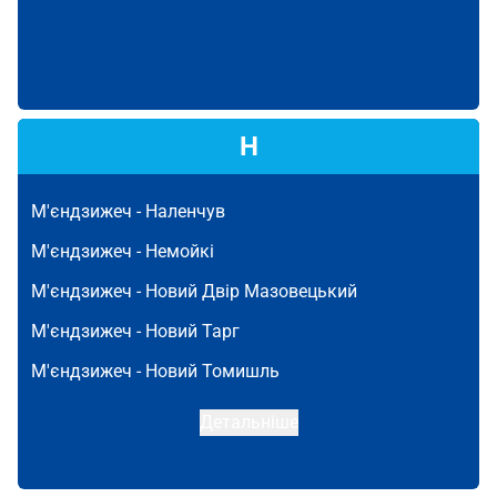
Н
М'єндзижеч -
Наленчув
М'єндзижеч -
Немойкі
М'єндзижеч -
Новий Двір Мазовецький
М'єндзижеч -
Новий Тарг
М'єндзижеч -
Новий Томишль
Детальніше