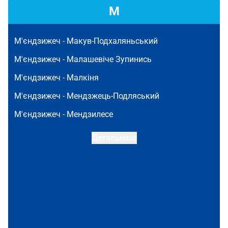
М
М'єндзижеч -
Макув-Подхаляньський
М'єндзижеч -
Малашевіче Зупинись
М'єндзижеч -
Малкіня
М'єндзижеч -
Мендзжець-Подляський
М'єндзижеч -
Мендзилесе
Детальніше