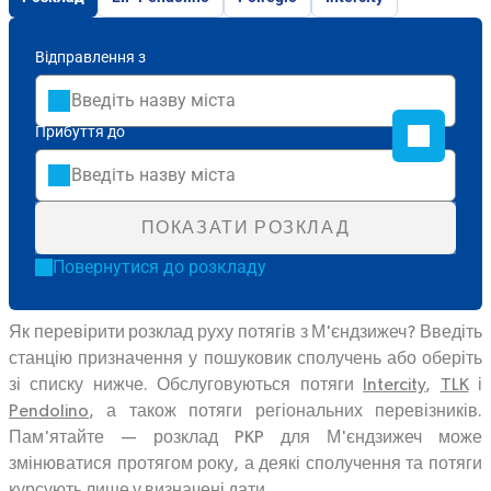
Відправлення з
Прибуття до
ПОКАЗАТИ РОЗКЛАД
Повернутися до розкладу
Як перевірити розклад руху потягів з М'єндзижеч? Введіть
станцію призначення у пошуковик сполучень або оберіть
зі списку нижче. Обслуговуються потяги
Intercity
,
TLK
і
Pendolino
, а також потяги регіональних перевізників.
Пам'ятайте — розклад PKP для М'єндзижеч може
змінюватися протягом року, а деякі сполучення та потяги
курсують лише у визначені дати.