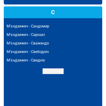
С
М'єндзижеч -
Сандомир
М'єндзижеч -
Сарнакі
М'єндзижеч -
Сважендз
М'єндзижеч -
Свебодзін
М'єндзижеч -
Свиднік
Детальніше