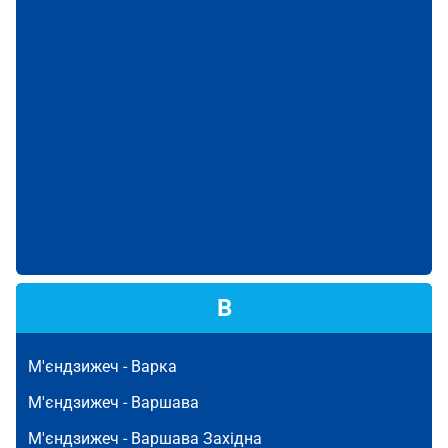
В
М'єндзижеч -
Варка
М'єндзижеч -
Варшава
М'єндзижеч -
Варшава Західна