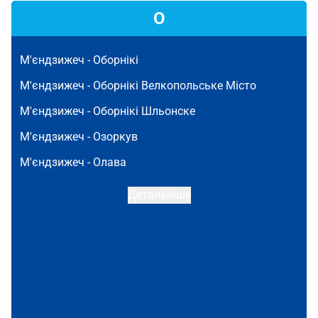
О
М'єндзижеч -
Оборнікі
М'єндзижеч -
Оборнікі Велкопольське Місто
М'єндзижеч -
Оборнікі Шльонске
М'єндзижеч -
Озоркув
М'єндзижеч -
Олава
Детальніше