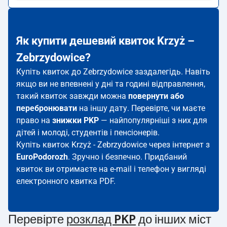
Як купити дешевий квиток Krzyż –
Zebrzydowice?
Купіть квиток до Zebrzydowice заздалегідь. Навіть
якщо ви не впевнені у дні та годині відправлення,
такий квиток завжди можна
повернути або
перебронювати
на іншу дату. Перевірте, чи маєте
право на
знижки PKP
— найпопулярніші з них для
дітей і молоді, студентів і пенсіонерів.
Купіть квиток Krzyż - Zebrzydowice через інтернет з
EuroPodorozh
. Зручно і безпечно. Придбаний
квиток ви отримаєте на e-mail і телефон у вигляді
електронного квитка PDF.
Перевірте
розклад PKP
до інших міст