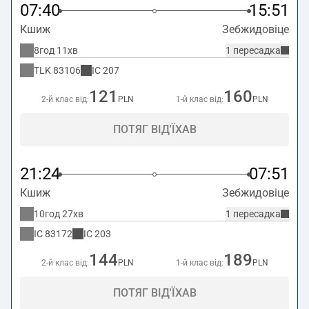
07:40
15:51
Кшиж
Зебжидовіце
8год 11хв
1 пересадка
TLK
83106
IC
207
121
160
2-й клас від:
PLN
1-й клас від:
PLN
ПОТЯГ ВІД'ЇХАВ
21:24
07:51
Кшиж
Зебжидовіце
10год 27хв
1 пересадка
IC
83172
IC
203
144
189
2-й клас від:
PLN
1-й клас від:
PLN
ПОТЯГ ВІД'ЇХАВ