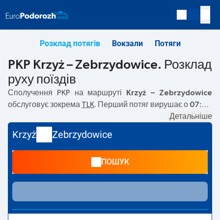
Розклад потягів
Вокзали
Потяги
PKP Krzyż – Zebrzydowice. Розклад
руху поїздів
Сполучення PKP на маршруті
Krzyż – Zebrzydowice
обслуговує зокрема
TLK
. Перший потяг вирушає о
07:40
з вокзалу PKP Krzyż. Останній потяг до Zebrzydowice
Детальніше
вирушає о 21:24. На маршруті
Krzyż
–
Zebrzydowice
Krzyż
Zebrzydowice
курсують також інші потяги:
— пропонують нижчу ціну
квитка і зазвичай довший час подорожі. Потяг завершує
ПОШУК
маршрут на станції Zebrzydowice.