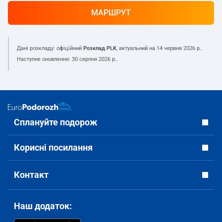
МАРШРУТ
Дані розкладу: офіційний
Розклад PLK
, актуальний на
14 червня 2026 р.
.
Наступне оновлення:
30 серпня 2026 р.
.
Сплануйте подорож
Корисні посилання
Контакт
Наш додаток: