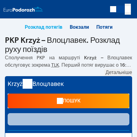
Розклад потягів
Вокзали
Потяги
PKP Krzyż – Влоцлавек. Розклад
руху поїздів
Сполучення PKP на маршруті
Krzyż – Влоцлавек
обслуговує зокрема
TLK
. Перший потяг вирушає о
16:26
з вокзалу PKP Krzyż. Останній потяг до Влоцлавек
Детальніше
вирушає о 16:26. Наразі на маршруті
Krzyż
–
Влоцлавек
Krzyż
Влоцлавек
не курсують інші потяги перевізника PKP Intercity. Потяг
завершує маршрут на станції Влоцлавек.
ПОШУК