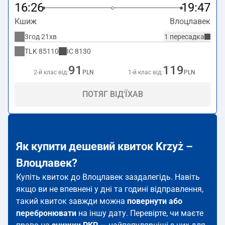
16:26
19:47
Кшиж
Влоцлавек
3год 21хв
1 пересадка
TLK
85110
IC
8130
91
119
2-й клас від:
PLN
1-й клас від:
PLN
ПОТЯГ ВІД'ЇХАВ
Як купити дешевий квиток Krzyż –
Влоцлавек?
Купіть квиток до Влоцлавек заздалегідь. Навіть
якщо ви не впевнені у дні та годині відправлення,
такий квиток завжди можна
повернути або
перебронювати
на іншу дату. Перевірте, чи маєте