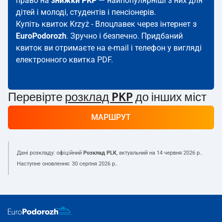
право на
знижки PKP
— найпопулярніші з них для
дітей і молоді, студентів і пенсіонерів.
Купіть квиток Krzyż - Влоцлавек через інтернет з
EuroPodorozh
. Зручно і безпечно. Придбаний
квиток ви отримаєте на e-mail і телефон у вигляді
електронного квитка PDF.
Перевірте
розклад PKP
до інших міст
МАРШРУТ
Дані розкладу: офіційний
Розклад PLK
, актуальний на
14 червня 2026 р.
.
Наступне оновлення:
30 серпня 2026 р.
.