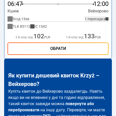
06:47
12:00
Кшиж
Вейхерово
5год 13хв
1 пересадка
TLK
85112
IC
1542
102
133
2-й клас від:
PLN
1-й клас від:
PLN
ОБРАТИ
Як купити дешевий квиток Krzyż –
Вейхерово?
Купіть квиток до Вейхерово заздалегідь. Навіть
якщо ви не впевнені у дні та годині відправлення,
такий квиток завжди можна
повернути або
перебронювати
на іншу дату. Перевірте, чи маєте