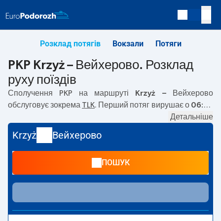
Розклад потягів
Вокзали
Потяги
PKP Krzyż – Вейхерово. Розклад
руху поїздів
Сполучення PKP на маршруті
Krzyż – Вейхерово
обслуговує зокрема
TLK
. Перший потяг вирушає о
06:47
з вокзалу PKP Krzyż. Останній потяг до Вейхерово
Детальніше
вирушає о 06:47. Наразі на маршруті
Krzyż
–
Вейхерово
Krzyż
Вейхерово
не курсують інші потяги перевізника PKP Intercity. Потяг
завершує маршрут на станції Вейхерово.
ПОШУК