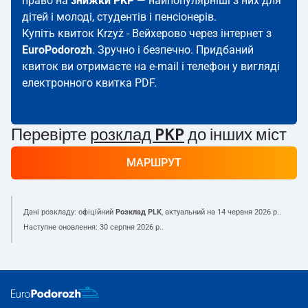
право на
знижки PKP
— найпопулярніші з них для
дітей і молоді, студентів і пенсіонерів.
Купіть квиток Krzyż - Вейхерово через інтернет з
EuroPodorozh
. Зручно і безпечно. Придбаний
квиток ви отримаєте на e-mail і телефон у вигляді
електронного квитка PDF.
Перевірте
розклад PKP
до інших міст
МАРШРУТ
Дані розкладу: офіційний
Розклад PLK
, актуальний на
14 червня 2026 р.
.
Наступне оновлення:
30 серпня 2026 р.
.