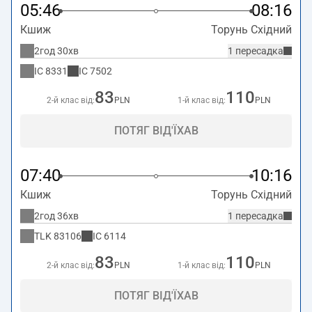
05:46
08:16
Кшиж
Торунь Східний
2год 30хв
1 пересадка
IC
8331
IC
7502
83
110
2-й клас від:
PLN
1-й клас від:
PLN
ПОТЯГ ВІД'ЇХАВ
07:40
10:16
Кшиж
Торунь Східний
2год 36хв
1 пересадка
TLK
83106
IC
6114
83
110
2-й клас від:
PLN
1-й клас від:
PLN
ПОТЯГ ВІД'ЇХАВ