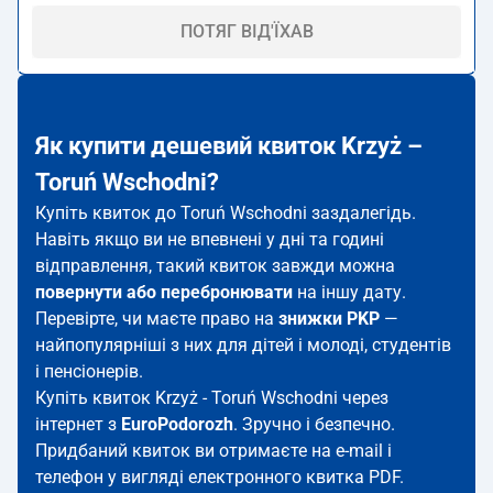
ПОТЯГ ВІД'ЇХАВ
Як купити дешевий квиток Krzyż –
Toruń Wschodni?
Купіть квиток до Toruń Wschodni заздалегідь.
Навіть якщо ви не впевнені у дні та годині
відправлення, такий квиток завжди можна
повернути або перебронювати
на іншу дату.
Перевірте, чи маєте право на
знижки PKP
—
найпопулярніші з них для дітей і молоді, студентів
і пенсіонерів.
Купіть квиток Krzyż - Toruń Wschodni через
інтернет з
EuroPodorozh
. Зручно і безпечно.
Придбаний квиток ви отримаєте на e-mail і
телефон у вигляді електронного квитка PDF.