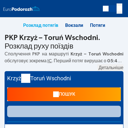
Розклад потягів
Вокзали
Потяги
PKP Krzyż – Toruń Wschodni.
Розклад руху поїздів
Сполучення PKP на маршруті
Krzyż – Toruń Wschodni
обслуговує зокрема
IC
. Перший потяг вирушає о
05:46
з
вокзалу PKP Krzyż. Останній потяг до Toruń Wschodni
Детальніше
вирушає о 17:40. На маршруті
Krzyż
–
Toruń Wschodni
Krzyż
Toruń Wschodni
курсують також інші потяги:
TLK
— пропонують нижчу
ціну квитка і зазвичай довший час подорожі. Потяг
ПОШУК
завершує маршрут на станції Toruń Wschodni.