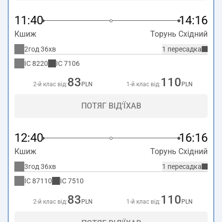
11:40
14:16
Кшиж
Торунь Східний
2год 36хв
1 пересадка
IC
8220
IC
7106
83
110
2-й клас від:
PLN
1-й клас від:
PLN
ПОТЯГ ВІД'ЇХАВ
12:40
16:16
Кшиж
Торунь Східний
3год 36хв
1 пересадка
IC
87110
IC
7510
83
110
2-й клас від:
PLN
1-й клас від:
PLN