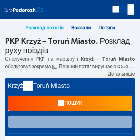
Розклад потягів
Вокзали
Потяги
PKP Krzyż – Toruń Miasto. Розклад
руху поїздів
Сполучення PKP на маршруті
Krzyż – Toruń Miasto
обслуговує зокрема
IC
. Перший потяг вирушає о
05:46
з
вокзалу PKP Krzyż. Останній потяг до Toruń Miasto
Детальніше
вирушає о 17:40. На маршруті
Krzyż
–
Toruń Miasto
Krzyż
Toruń Miasto
курсують також інші потяги:
TLK
— пропонують нижчу
ціну квитка і зазвичай довший час подорожі. Потяг
ПОШУК
завершує маршрут на станції Toruń Miasto.