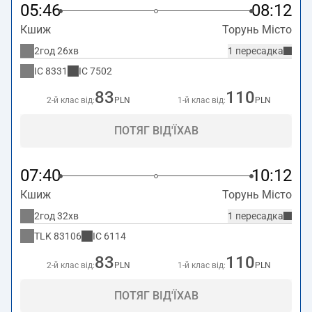
05:46
08:12
Кшиж
Торунь Місто
2год 26хв
1 пересадка
IC
8331
IC
7502
83
110
2-й клас від:
PLN
1-й клас від:
PLN
ПОТЯГ ВІД'ЇХАВ
07:40
10:12
Кшиж
Торунь Місто
2год 32хв
1 пересадка
TLK
83106
IC
6114
83
110
2-й клас від:
PLN
1-й клас від:
PLN
ПОТЯГ ВІД'ЇХАВ