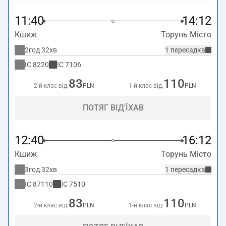
11:40
14:12
Кшиж
Торунь Місто
2год 32хв
1 пересадка
IC
8220
IC
7106
83
110
2-й клас від:
PLN
1-й клас від:
PLN
ПОТЯГ ВІД'ЇХАВ
12:40
16:12
Кшиж
Торунь Місто
3год 32хв
1 пересадка
IC
87110
IC
7510
83
110
2-й клас від:
PLN
1-й клас від:
PLN