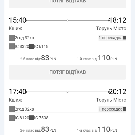
ПОТЯГ ВІД'ЇХАВ
15:40
18:12
Кшиж
Торунь Місто
2год 32хв
1 пересадка
IC
8320
IC
6118
83
110
2-й клас від:
PLN
1-й клас від:
PLN
ПОТЯГ ВІД'ЇХАВ
17:40
20:12
Кшиж
Торунь Місто
2год 32хв
1 пересадка
IC
8120
IC
7508
83
110
2-й клас від:
PLN
1-й клас від:
PLN