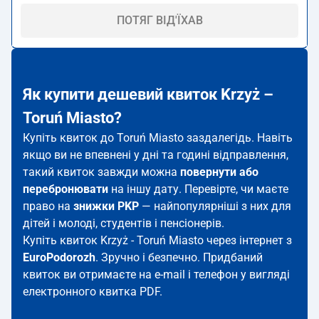
ПОТЯГ ВІД'ЇХАВ
Як купити дешевий квиток Krzyż –
Toruń Miasto?
Купіть квиток до Toruń Miasto заздалегідь. Навіть
якщо ви не впевнені у дні та годині відправлення,
такий квиток завжди можна
повернути або
перебронювати
на іншу дату. Перевірте, чи маєте
право на
знижки PKP
— найпопулярніші з них для
дітей і молоді, студентів і пенсіонерів.
Купіть квиток Krzyż - Toruń Miasto через інтернет з
EuroPodorozh
. Зручно і безпечно. Придбаний
квиток ви отримаєте на e-mail і телефон у вигляді
електронного квитка PDF.